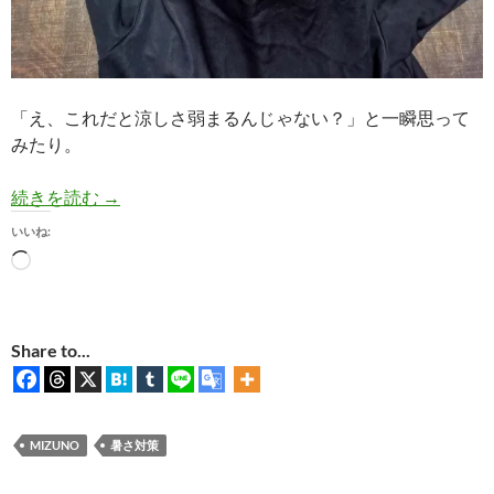
「え、これだと涼しさ弱まるんじゃない？」と一瞬思って
みたり。
【着用レビュー】ミズノ「アイスタッチ」Ｔシャ
続きを読む
→
いいね:
読
み
込
み
Share to...
中…
MIZUNO
暑さ対策