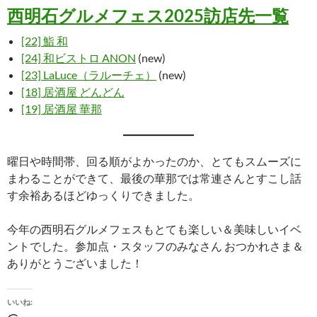
西明石グルメフェス2025訪店先一覧
[22] 鮨 和
[24] 和ビストロ ANON
(new)
[23] LaLuce（ラルーチェ）
(new)
[18] 居酒屋 どんどん
[19] 居酒屋 華那
曜日や時間帯、回る順がよかったのか、とてもスムーズに
まわることができて、最後の華那では常連さんとすこし話
す余裕あるほどゆっくりできました。
今年の西明石グルメフェスもとても楽しい＆美味しいイベ
ントでした。参加点・スタッフのみなさん おつかれさま＆
ありがとうございました！
いいね: