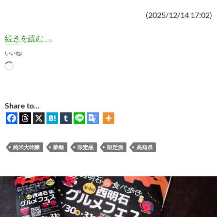
(2025/12/14 17:02)
【日本酒実飲】酔鯨 篠 (CEL-24酵母)は雅で華
続きを読む
→
いいね:
読
み
込
み
Share to...
中…
純米大吟醸
酔鯨
限定品
限定酒
高知県