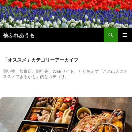
コ
ン
テ
ン
検
ツ
袖ふれあうも
索
へ
メインメ
ス
ニュー
キ
ッ
「オススメ」カテゴリーアーカイブ
プ
買い物、飲食店、旅行先、WEBサイト、とりあえず「これは人にオ
ススメできるかも」的なカテゴリ。