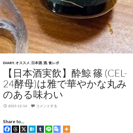
DIARY
,
オススメ
,
日本酒
,
酒
,
食レポ
【日本酒実飲】酔鯨 篠 (CEL-
24酵母)は雅で華やかな丸み
のある味わい
2025-12-14
コメントする
Share to...