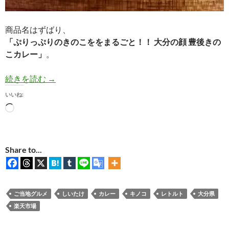
商品名はずばり、
「ぷりっぷりのきのこををまるごと！！ 大分の顔 豊後きの
こカレー」
。
【ご当地レトルトカレー】大分県「豊後きのこカ
続きを読む
→
いいね:
読
み
込
み
Share to...
中…
ご当地グルメ
しいたけ
カレー
キノコ
レトルト
大分県
楽天市場