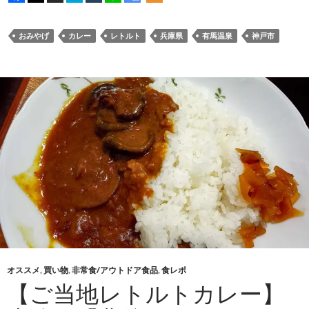
おみやげ
カレー
レトルト
兵庫県
有馬温泉
神戸市
オススメ
,
買い物
,
非常食/アウトドア食品
,
食レポ
【ご当地レトルトカレー】