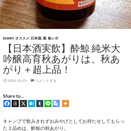
DIARY
,
オススメ
,
日本酒
,
酒
,
食レポ
【日本酒実飲】酔鯨 純米大
吟醸高育秋あがりは、秋あ
がり＋超上品！
2025-12-23
コメントする
Share to...
キャンプで飲みきれずおみやげとしてお持たせしてもらっ
た２品めは、酔鯨の秋あがり。