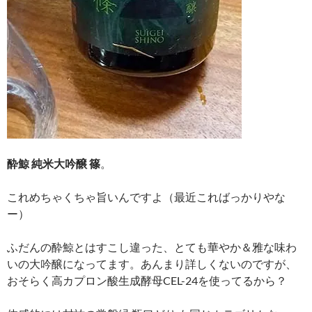
酔鯨 純米大吟醸 篠
。
これめちゃくちゃ旨いんですよ（最近こればっかりやな
ー）
ふだんの酔鯨とはすこし違った、とても華やか＆雅な味わ
いの大吟醸になってます。あんまり詳しくないのですが、
おそらく高カプロン酸生成酵母CEL-24を使ってるから？