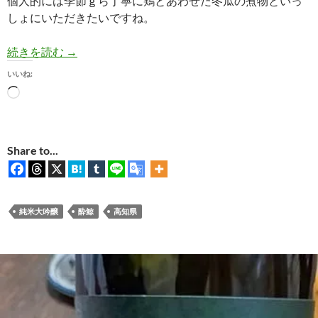
個人的には季節ｇら丁寧に鶏とあわせた冬瓜の煮物といっ
しょにいただきたいですね。
【日本酒実飲】酔鯨 純米大吟醸高育秋あがりは
続きを読む
→
いいね:
読
み
込
み
Share to...
中…
純米大吟醸
酔鯨
高知県