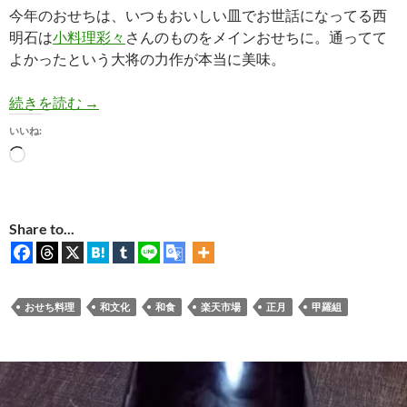
今年のおせちは、いつもおいしい皿でお世話になってる西
明石は
小料理彩々
さんのものをメインおせちに。通ってて
よかったという大将の力作が本当に美味。
【正月】おせち料理2026、新たなるチャレンジ。
続きを読む
→
いいね:
読
み
込
み
Share to...
中…
おせち料理
和文化
和食
楽天市場
正月
甲羅組