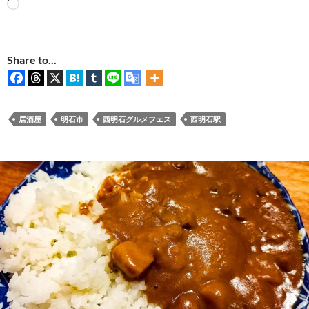
読
み
込
み
Share to...
中…
居酒屋
明石市
西明石グルメフェス
西明石駅