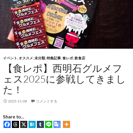
イベント
,
オススメ
,
未分類
,
特集記事
,
食レポ
,
飲食店
【食レポ】西明石グルメフ
ェス2025に参戦してきまし
た！
2025-11-08
コメントする
Share to...