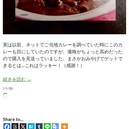
実は以前、ネットでご当地カレーを調べていた時にこのカ
レーも目にしていたのですが、価格がちょっと高めだった
ので購入を見送っていました。まさかおみやげでゲットで
きるとは…これはラッキー！（感謝！）
【レトルト実食】「兵衛カレー」（有馬温泉のみ
続きを読む
→
いいね:
読
み
込
み
Share to...
中…