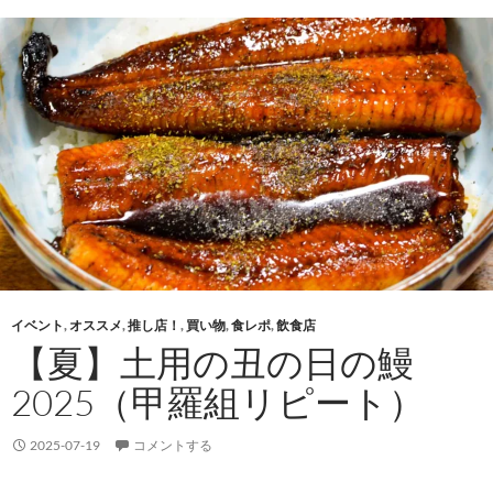
イベント
,
オススメ
,
推し店！
,
買い物
,
食レポ
,
飲食店
【夏】土用の丑の日の鰻
2025（甲羅組リピート）
2025-07-19
コメントする