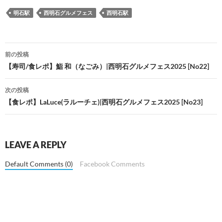
フェス2025
テもイケる件。
[No23]
明石駅
西明石グルメフェス
西明石駅
投
前の投稿
稿
【寿司/食レポ】鮨 和（なごみ）|西明石グルメフェス2025 [No22]
ナ
次の投稿
ビ
【食レポ】LaLuce(ラルーチェ)|西明石グルメフェス2025 [No23]
ゲ
ー
LEAVE A REPLY
シ
Default Comments (0)
Facebook Comments
ョ
ン