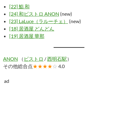
[22] 鮨 和
[24] 和ビストロ ANON
(new)
[23] LaLuce（ラルーチェ）
(new)
[18] 居酒屋 どんどん
[19] 居酒屋 華那
ANON
（
ビストロ
/
西明石駅
）
その他総合点
★★★★
☆
4.0
ad