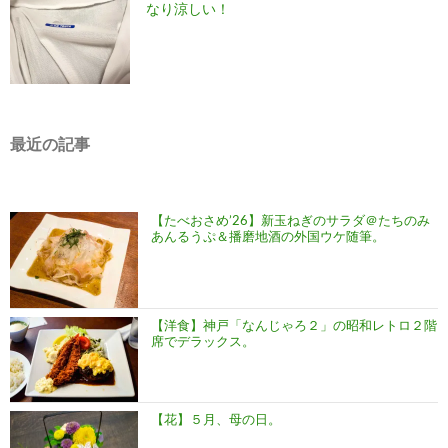
なり涼しい！
最近の記事
【たべおさめ’26】新玉ねぎのサラダ＠たちのみ
あんるうぷ＆播磨地酒の外国ウケ随筆。
【洋食】神戸「なんじゃろ２」の昭和レトロ２階
席でデラックス。
【花】５月、母の日。