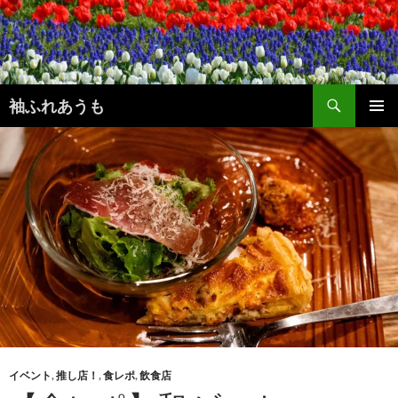
コ
ン
テ
ン
検
ツ
袖ふれあうも
索
へ
メインメ
ス
ニュー
キ
ッ
プ
イベント
,
推し店！
,
食レポ
,
飲食店