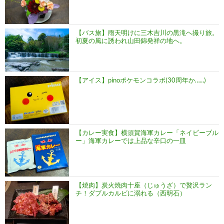
【バス旅】雨天明けに三木吉川の黒滝へ撮り旅。
初夏の風に誘われ山田錦発祥の地へ。
【アイス】pinoポケモンコラボ(30周年か……)
【カレー実食】横須賀海軍カレー「ネイビーブル
ー」海軍カレーでは上品な辛口の一皿
【焼肉】炭火焼肉十座（じゅうざ）で贅沢ラン
チ！ダブルカルビに溺れる（西明石）