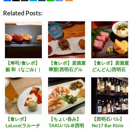
Related Posts:
【寿司/食レポ】
【食レポ】居酒屋
【食レポ】居酒屋
鮨 和（なごみ）|
華那|西明石グル
どんどん|西明石
西明石グルメフェ
メフェス2025
グルメフェス
ス2025 [No22]
[No19]
2025 [No18]
【食レポ】
【ちょい呑み】
【西明石バル】
LaLuce(ラルーチ
TAKUバル＠西明
No17 Bar Kiste
ェ)|西明石グルメ
石はビール＆洋ア