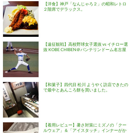
【洋食】神戸「なんじゃろ２」の昭和レトロ
２階席でデラックス。
【遠征観戦】高校野球女子選抜 vs イチロー選
抜 KOBE CHIBEN＠バンテリンドーム名古屋
【和菓子】四代目 松川 ようやく訪店できたの
で最中とあんころ餅を買いました。
【着用レビュー】暑さ対策にミズノの「クー
ルウェア」＆「アイスタッチ」インナーがか