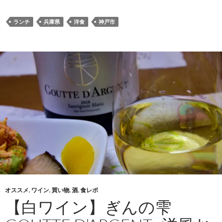
込
み
ランチ
兵庫県
洋食
神戸市
中…
オススメ
,
ワイン
,
買い物
,
酒
,
食レポ
【白ワイン】ぎんの雫