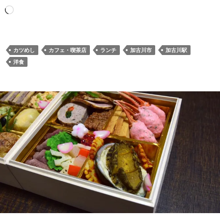
読
み
込
み
カツめし
カフェ・喫茶店
ランチ
加古川市
加古川駅
中…
洋食