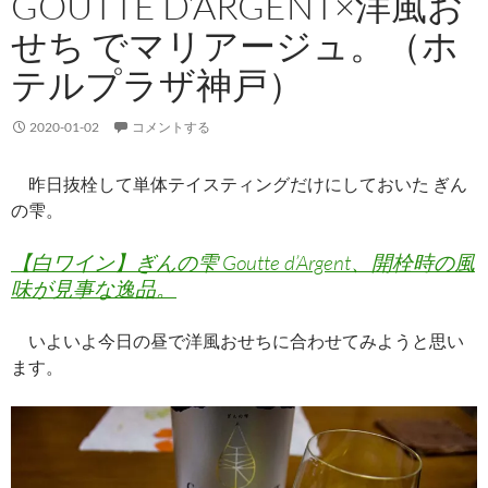
GOUTTE D’ARGENT×洋風お
せち でマリアージュ。（ホ
テルプラザ神戸）
2020-01-02
コメントする
昨日抜栓して単体テイスティングだけにしておいた ぎん
の雫。
【白ワイン】ぎんの雫 Goutte d’Argent、開栓時の風
味が見事な逸品。
いよいよ今日の昼で洋風おせちに合わせてみようと思い
ます。