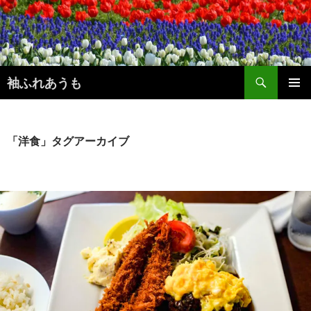
コ
ン
テ
ン
検
ツ
袖ふれあうも
索
へ
メインメ
ス
ニュー
キ
ッ
「洋食」タグアーカイブ
プ