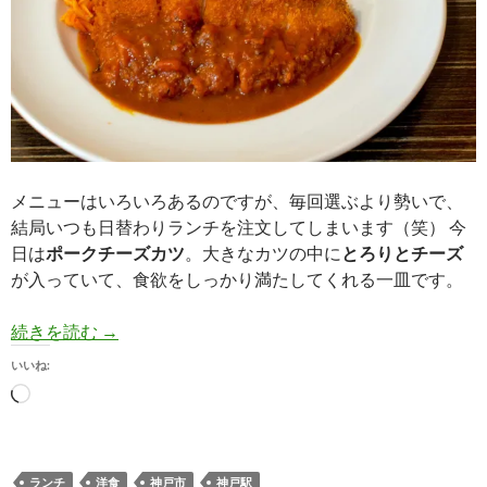
メニューはいろいろあるのですが、毎回選ぶより勢いで、
結局いつも日替わりランチを注文してしまいます（笑） 今
日は
ポークチーズカツ
。大きなカツの中に
とろりとチーズ
が入っていて、食欲をしっかり満たしてくれる一皿です。
【洋食】いつもの「なんじゃろ２」日替わりはポ
続きを読む
→
いいね:
読
み
込
み
ランチ
洋食
神戸市
神戸駅