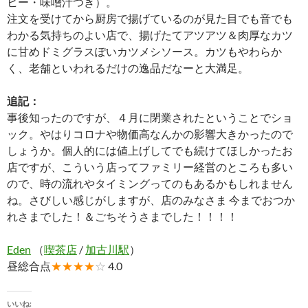
ヒー・味噌汁つき）。
注文を受けてから厨房で揚げているのが見た目でも音でも
わかる気持ちのよい店で、揚げたてアツアツ＆肉厚なカツ
に甘めドミグラスぽいカツメシソース。カツもやわらか
く、老舗といわれるだけの逸品だなーと大満足。
追記：
事後知ったのですが、４月に閉業されたということでショ
ック。やはりコロナや物価高なんかの影響大きかったので
しょうか。個人的には値上げしてでも続けてほしかったお
店ですが、こういう店ってファミリー経営のところも多い
ので、時の流れやタイミングってのもあるかもしれません
ね。さびしい感じがしますが、店のみなさま 今までおつか
れさまでした！＆ごちそうさまでした！！！！
Eden
（
喫茶店
/
加古川駅
）
昼総合点
★★★★
☆
4.0
いいね: