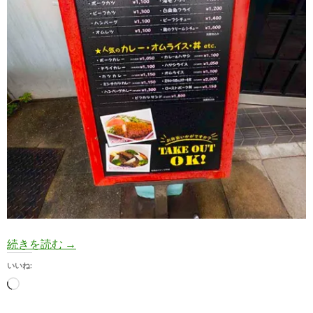
【洋食】神戸「なんじゃろ２」の昭和レトロ２階
続きを読む
→
いいね:
読
み