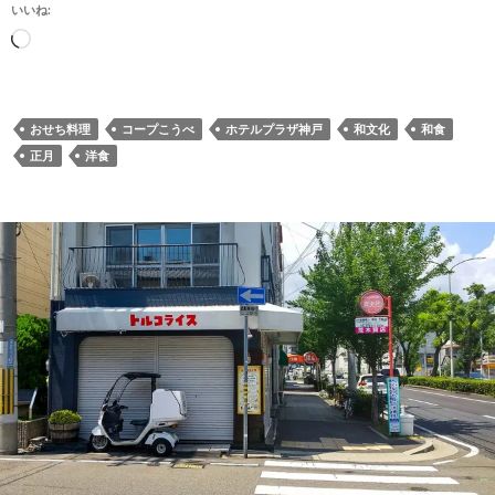
いいね:
読
み
込
み
おせち料理
コープこうべ
ホテルプラザ神戸
和文化
和食
中…
正月
洋食