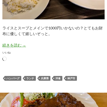
ライスとスープとメインで1000円いかないの？とてもお財
布に優しくて嬉しいぞっと。
【洋食】煮込みハンバーグうまうま。洋食の店 な
続きを読む
→
いいね:
読
み
込
み
ハンバーグ
ランチ
兵庫県
洋食
神戸市
中…