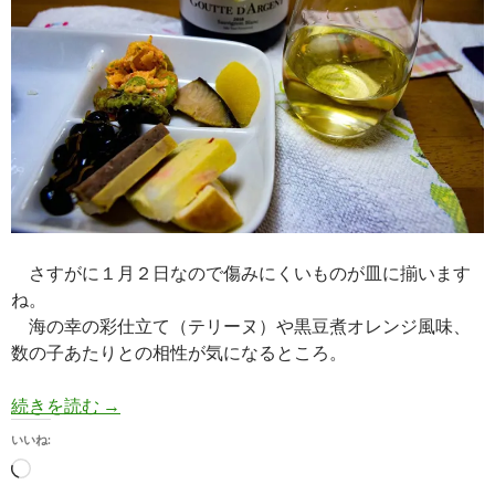
さすがに１月２日なので傷みにくいものが皿に揃います
ね。
海の幸の彩仕立て（テリーヌ）や黒豆煮オレンジ風味、
数の子あたりとの相性が気になるところ。
【白ワイン】ぎんの雫 GOUTTE D’ARGENT
続きを読む
→
いいね:
読