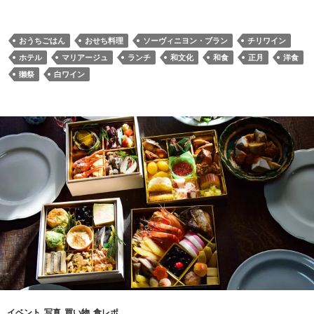
み
込
み
おうちごはん
おせち料理
ソーヴィニヨン・ブラン
チリワイン
中…
ホテル
マリアージュ
ランチ
和文化
和食
正月
洋食
獺祭
白ワイン
イベント
,
写真
,
買い物
,
食レポ