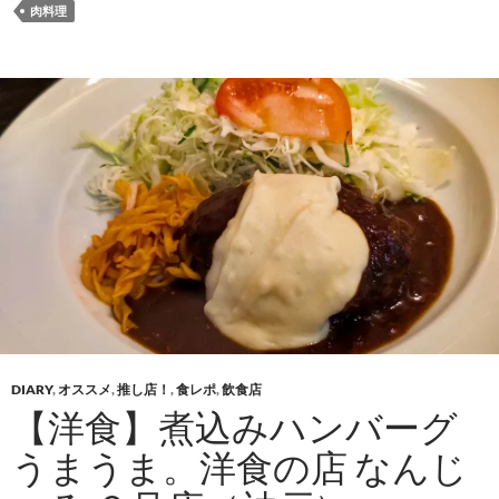
中…
肉料理
DIARY
,
オススメ
,
推し店！
,
食レポ
,
飲食店
【洋食】煮込みハンバーグ
うまうま。洋食の店 なんじ