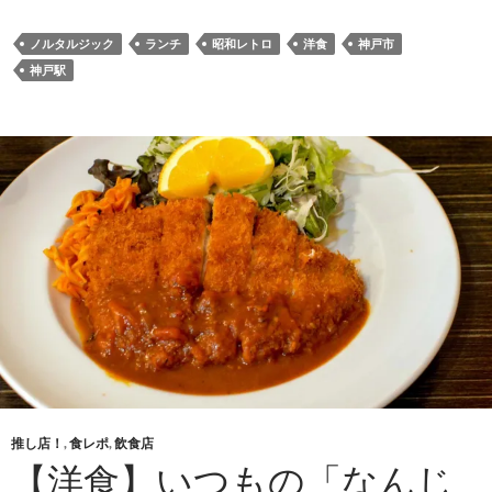
込
み
ノルタルジック
ランチ
昭和レトロ
洋食
神戸市
中…
神戸駅
推し店！
,
食レポ
,
飲食店
【洋食】いつもの「なんじ