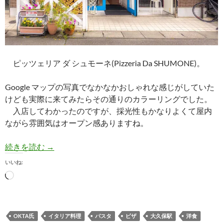
ピッツェリア ダ シュモーネ(Pizzeria Da SHUMONE)。
Google マップの写真でなかなかおしゃれな感じがしていた
けども実際に来てみたらその通りのカラーリングでした。
入店してわかったのですが、採光性もかなりよくて屋内
ながら雰囲気はオープン感ありますね。
【イタリアン】ピッツェリア ダ シュモーネ(Pizze
続きを読む
→
いいね:
読
み
込
み
OKTA氏
イタリア料理
パスタ
ピザ
大久保駅
洋食