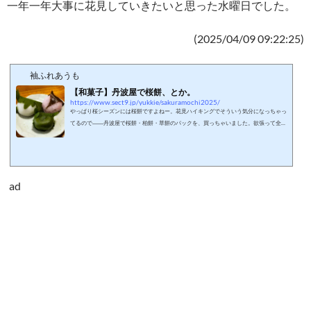
一年一年大事に花見していきたいと思った水曜日でした。
(2025/04/09 09:22:25)
袖ふれあうも
【和菓子】丹波屋で桜餅、とか。
https://www.sect9.jp/yukkie/sakuramochi2025/
やっぱり桜シーズンには桜餅ですよねー。花見ハイキングでそういう気分になっちゃっ
てるので――丹波屋で桜餅・柏餅・草餅のパックを、買っちゃいました。欲張って全三
種いただきました（笑）これぎ今日の昼ごはんwithおいしいお茶。 さすが丹波屋さ
ん、大手老舗だけあり餡が自然な甘さなのが食べやすい。 で、やはりこれ系は新しい
うちに食べるに限りますねー。柏葉がむきやすいのは大変よろしいもので。なんかハイ
キングのカロリー取り戻しちゃったような気もしますが美味しかったのでよし。ごちそ
うさまでした！！(2025/04/09 11:25:43)
ad