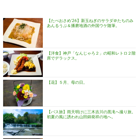
【たべおさめ’26】新玉ねぎのサラダ＠たちのみ
あんるうぷ＆播磨地酒の外国ウケ随筆。
【洋食】神戸「なんじゃろ２」の昭和レトロ２階
席でデラックス。
【花】５月、母の日。
【バス旅】雨天明けに三木吉川の黒滝へ撮り旅。
初夏の風に誘われ山田錦発祥の地へ。