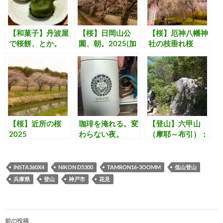
【和菓子】丹波屋
【桜】日岡山公
【桜】厄神八幡神
で桜餅、とか。
園、朝。2025(加
社の枝垂れ桜
古川市)
2025(加古川市)
【桜】近所の桜
珈琲を淹れる。変
【登山】六甲山
2025
わらない夜。
（摩耶～布引）：
2025
健歩会201409
INSTA360X4
NIKON D5300
TAMRON16-3OOMM
低山登山
兵庫県
登山
神戸市
花見
投
前の投稿