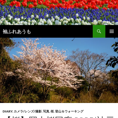
コ
ン
テ
ン
検
ツ
袖ふれあうも
索
へ
メインメ
ス
ニュー
キ
ッ
プ
DIARY
,
カメラ/レンズ/撮影
,
写真
,
桜
,
登山＆ウォーキング