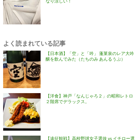
なり涼しい！
よく読まれている記事
【日本酒】「空」と「吟」 蓬莱泉のレア大吟
醸を飲んでみた（たちのみ あんるうぷ）
【洋食】神戸「なんじゃろ２」の昭和レトロ
２階席でデラックス。
【遠征観戦】高校野球女子選抜 vs イチロー選