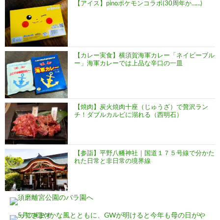
【アイス】pinoポケモンコラボ(30周年か……)
【カレー実食】横須賀海軍カレー「ネイビーブル
ー」海軍カレーでは上品な辛口の一皿
【焼肉】炭火焼肉十座（じゅうざ）で贅沢ラン
チ！ダブルカルビに溺れる（西明石）
【参詣】平野八幡神社｜国道１７５号線で分かた
れた日常と非日常の境界線