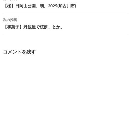
稿
【桜】日岡山公園、朝。2025(加古川市)
ナ
次の投稿
ビ
【和菓子】丹波屋で桜餅、とか。
ゲ
ー
コメントを残す
シ
ョ
ン