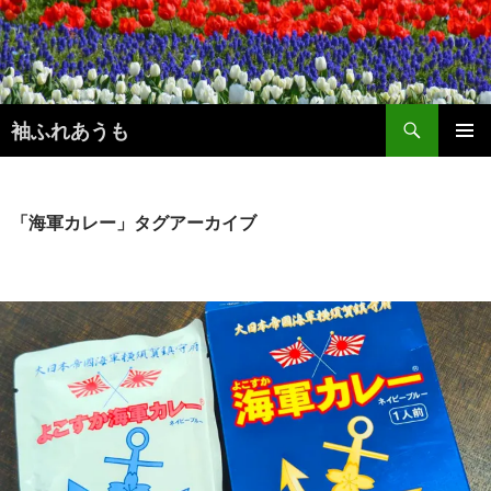
コ
ン
テ
ン
検
ツ
袖ふれあうも
索
へ
メインメ
ス
ニュー
キ
ッ
「海軍カレー」タグアーカイブ
プ