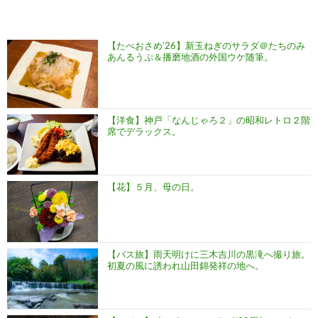
【たべおさめ’26】新玉ねぎのサラダ＠たちのみ
あんるうぷ＆播磨地酒の外国ウケ随筆。
【洋食】神戸「なんじゃろ２」の昭和レトロ２階
席でデラックス。
【花】５月、母の日。
【バス旅】雨天明けに三木吉川の黒滝へ撮り旅。
初夏の風に誘われ山田錦発祥の地へ。