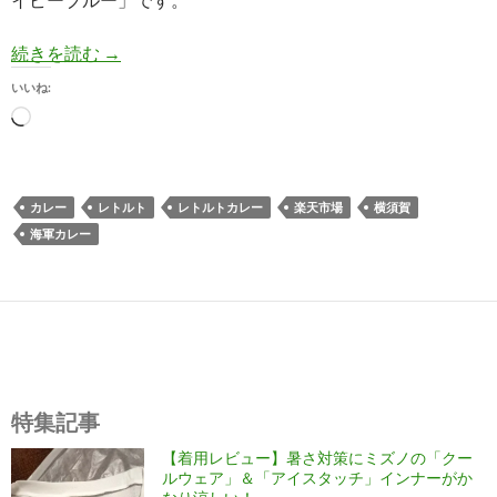
【カレー実食】横須賀海軍カレー「ネイビーブル
続きを読む
→
いいね:
読
み
込
み
カレー
レトルト
レトルトカレー
楽天市場
横須賀
中…
海軍カレー
特集記事
【着用レビュー】暑さ対策にミズノの「クー
ルウェア」＆「アイスタッチ」インナーがか