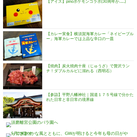
【アイス】pinoポケモンコラボ(30周年か……)
【カレー実食】横須賀海軍カレー「ネイビーブル
ー」海軍カレーでは上品な辛口の一皿
【焼肉】炭火焼肉十座（じゅうざ）で贅沢ラン
チ！ダブルカルビに溺れる（西明石）
【参詣】平野八幡神社｜国道１７５号線で分かた
れた日常と非日常の境界線