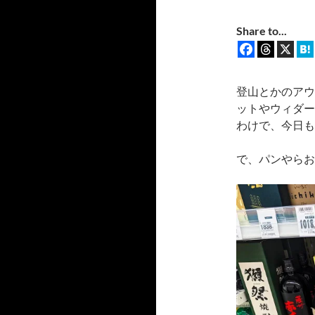
Share to...
登山とかのアウ
ットやウィダー
わけで、今日も
で、パンやらお