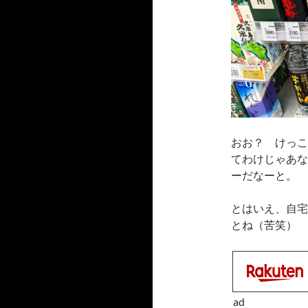
おお？ けっこ
てわけじゃあな
ーだなーと。
とはいえ、自宅
とね（苦笑）
ad