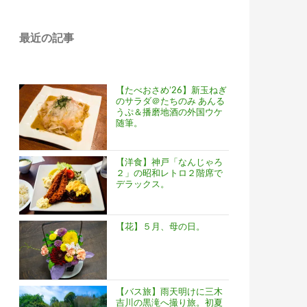
最近の記事
【たべおさめ’26】新玉ねぎ
のサラダ＠たちのみ あんる
うぷ＆播磨地酒の外国ウケ
随筆。
【洋食】神戸「なんじゃろ
２」の昭和レトロ２階席で
デラックス。
【花】５月、母の日。
【バス旅】雨天明けに三木
吉川の黒滝へ撮り旅。初夏