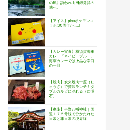
の風に誘われ山田錦発祥の
地へ。
【アイス】pinoポケモンコ
ラボ(30周年か……)
【カレー実食】横須賀海軍
カレー「ネイビーブルー」
海軍カレーでは上品な辛口
の一皿
【焼肉】炭火焼肉十座（じ
ゅうざ）で贅沢ランチ！ダ
ブルカルビに溺れる（西明
石）
【参詣】平野八幡神社｜国
道１７５号線で分かたれた
日常と非日常の境界線