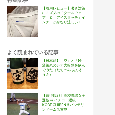
【着用レビュー】暑さ対策
にミズノの「クールウェ
ア」＆「アイスタッチ」イ
ンナーがかなり涼しい！
よく読まれている記事
【日本酒】「空」と「吟」
蓬莱泉のレア大吟醸を飲ん
でみた（たちのみ あんる
うぷ）
【遠征観戦】高校野球女子
選抜 vs イチロー選抜
KOBE CHIBEN＠バンテリ
ンドーム名古屋