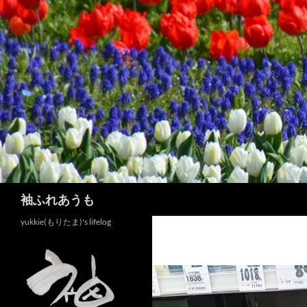
コ
ン
テ
ン
ツ
へ
ス
キ
ッ
プ
検
袖ふれあうも
索
yukkie(もりたま)'s lifelog