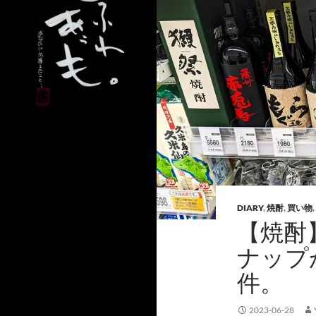
DIARY
,
焼酎
,
買い物
,
【焼酎
ナップ
件。
2023-06-28