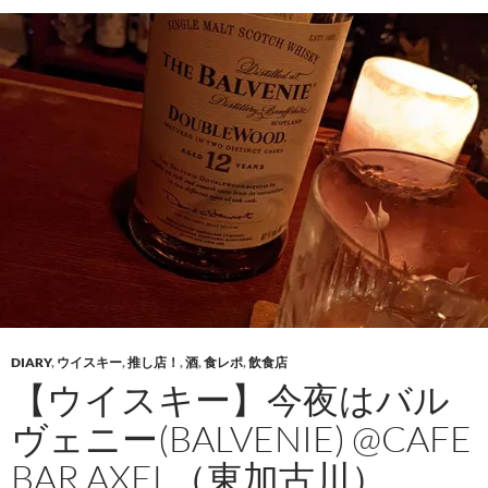
DIARY
,
ウイスキー
,
推し店！
,
酒
,
食レポ
,
飲食店
【ウイスキー】今夜はバル
ヴェニー(BALVENIE) @CAFE
BAR AXEL（東加古川）