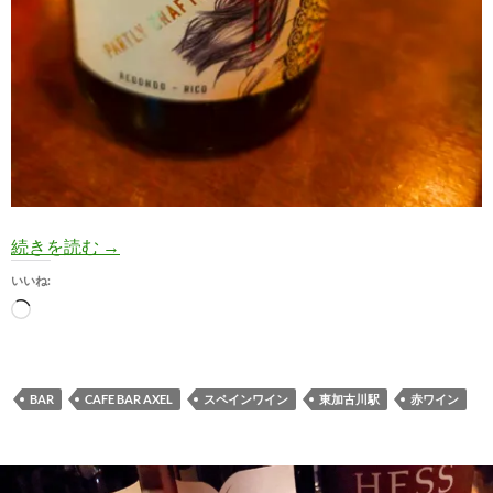
【赤ワイン/実飲】（ウイスキー樽熟成？）La Bandida Va
続きを読む
→
いいね:
読
み
込
み
BAR
CAFE BAR AXEL
スペインワイン
東加古川駅
赤ワイン
中…