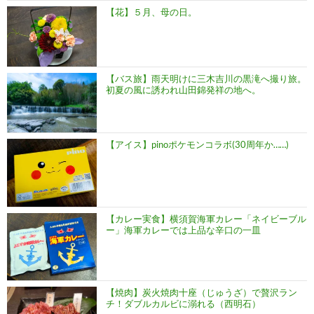
【花】５月、母の日。
【バス旅】雨天明けに三木吉川の黒滝へ撮り旅。
初夏の風に誘われ山田錦発祥の地へ。
【アイス】pinoポケモンコラボ(30周年か……)
【カレー実食】横須賀海軍カレー「ネイビーブル
ー」海軍カレーでは上品な辛口の一皿
【焼肉】炭火焼肉十座（じゅうざ）で贅沢ラン
チ！ダブルカルビに溺れる（西明石）