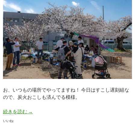
お、いつもの場所でやってますね！ 今日はすこし遅刻組な
ので、炭火おこしも済んでる模様。
【お花見】Cafebar AXEL恒例 花の宴、新
続きを読む
→
いいね: