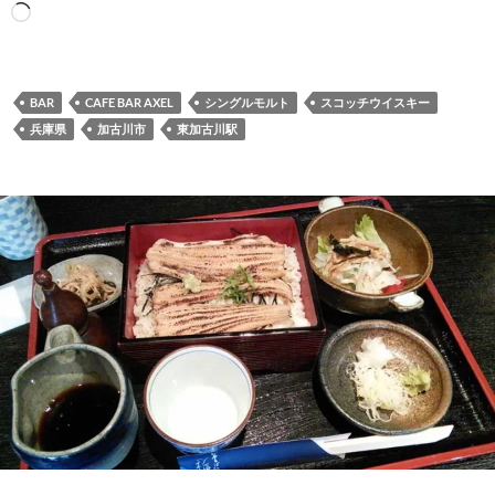
読
み
込
み
BAR
CAFE BAR AXEL
シングルモルト
スコッチウイスキー
中…
兵庫県
加古川市
東加古川駅