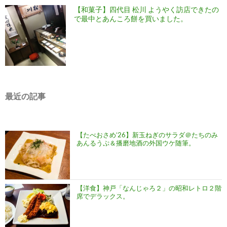
【和菓子】四代目 松川 ようやく訪店できたの
で最中とあんころ餅を買いました。
最近の記事
【たべおさめ’26】新玉ねぎのサラダ＠たちのみ
あんるうぷ＆播磨地酒の外国ウケ随筆。
【洋食】神戸「なんじゃろ２」の昭和レトロ２階
席でデラックス。