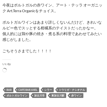
今夜はポルトガルの赤ワイン、アート・テッラ オーガニッ
ク Art.Terra Organicをチョイス。
ポルトガルワインはあまり詳しくないんだけど、きれいな
ルビー色でスッとする柑橘系のテイストだったかなー。
個人的には鶏や豚の焼き・煮る系の料理であわせてみたい
感じがしました。
ごちそうさまでした！！！！
いいね:
読
み
込
み
BAR
CAFE BAR AXEL
シラー
トウリガ・ナシオナル
中…
ポルトガルワイン
加古川市
東加古川駅
赤ワイン