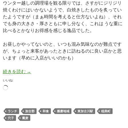
ウンター越しの調理場を観る限りでは、さすがにジリジリ
焼くわけにはいかないようで、白焼きしたものを炙ってい
たようですが（まぁ時間を考えると仕方ないよね）、それ
でも身の大きさ・厚さともに申し分なく、これは うな重に
比べるとかなりお得感を感じる逸品でした。
お昼しかやってないのと、いつも混み気味なのが難点です
が、ちょっと来客があったときに訪ねるのに良い店かと思
います（早めに入店がいいのかも）
【蕎麦】そば切り 稲美 穴子重のセットがおすす
続きを読む
→
いいね:
読
み
込
み
ランチ
加古郡
和食
播磨地域
東加古川駅
稲美町
中…
穴子
蕎麦