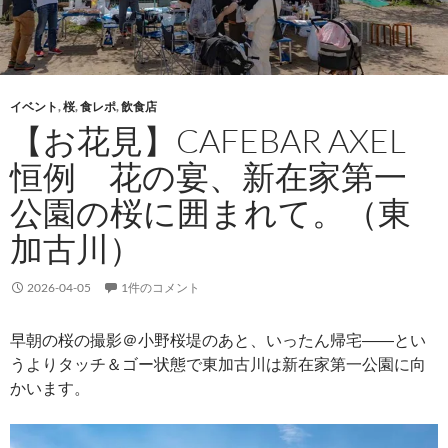
イベント
,
桜
,
食レポ
,
飲食店
【お花見】CAFEBAR AXEL
恒例 花の宴、新在家第一
公園の桜に囲まれて。（東
加古川）
2026-04-05
1件のコメント
早朝の桜の撮影＠小野桜堤のあと、いったん帰宅――とい
うよりタッチ＆ゴー状態で東加古川は新在家第一公園に向
かいます。