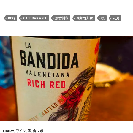
BBQ
CAFE BAR AXEL
加古川市
東加古川駅
桜
花見
DIARY
,
ワイン
,
酒
,
食レポ