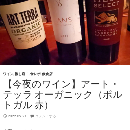
ワイン
,
推し店！
,
食レポ
,
飲食店
【今夜のワイン】アート・
テッラ オーガニック（ポル
トガル 赤）
2022-09-21
コメントする