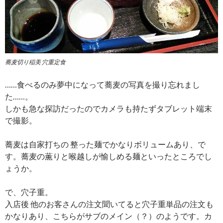
蕎麦切り稲美 穴重定食
……食べるのみ夢中になって蕎麦の写真を撮り忘れまし
た……。
しかも急な探訪だったのでカメラも持たずタブレット端末
で撮影。
蕎麦は自家打ちの 整った麺でかなりボリュームあり、で
す。蕎麦の薫りと喉越しが愉しめる麺といったところでし
ょうか。
で、穴子重。
入店後 他のお客さんの注文聞いてると穴子重単品の注文も
かなりあり、こちらがサブのメイン（？）のようです。カ