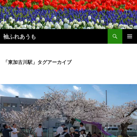
コ
ン
テ
ン
検
ツ
袖ふれあうも
索
へ
メインメ
ス
ニュー
キ
ッ
「東加古川駅」タグアーカイブ
プ