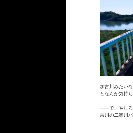
加古川みたいな
となんか気持ち
――で、やしろ
吉川の二瀬川バ