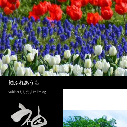
コ
ン
テ
ン
ツ
へ
ス
キ
ッ
プ
検
袖ふれあうも
索
yukkie(もりたま)'s lifelog