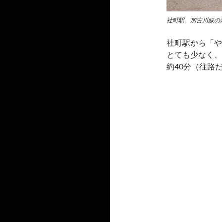
社町駅。加古川線の
社町駅から「や
とても少なく、
約40分（往路