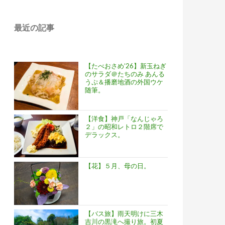
最近の記事
【たべおさめ’26】新玉ねぎ
のサラダ＠たちのみ あんる
うぷ＆播磨地酒の外国ウケ
随筆。
【洋食】神戸「なんじゃろ
２」の昭和レトロ２階席で
デラックス。
【花】５月、母の日。
【バス旅】雨天明けに三木
吉川の黒滝へ撮り旅。初夏