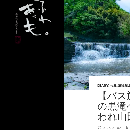
DIARY
,
写真
,
旅＆観
【バス
の黒滝
われ山
2026-05-02