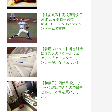
【遠征観戦】高校野球女子
選抜 vs イチロー選抜
KOBE CHIBEN＠バンテリ
ンドーム名古屋
【着用レビュー】暑さ対策
にミズノの「クールウェ
ア」＆「アイスタッチ」イ
ンナーがかなり涼しい！
【和菓子】四代目 松川 よ
うやく訪店できたので最中
とあんころ餅を買いまし
た。