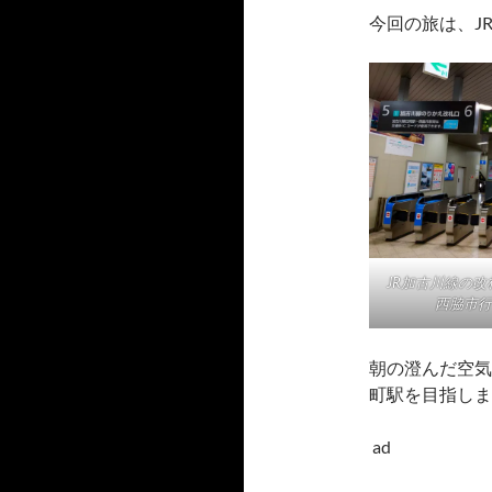
今回の旅は、J
JR加古川線の改
西脇市行
朝の澄んだ空気
町駅を目指しま
ad