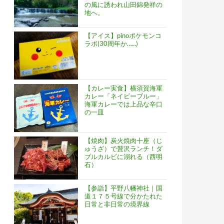
の風に誘われ山田錦発祥の
地へ。
【アイス】pinoポケモンコ
ラボ(30周年か……)
【カレー実食】横須賀海軍
カレー「ネイビーブルー」
海軍カレーでは上品な辛口
の一皿
【焼肉】炭火焼肉十座（じ
ゅうざ）で贅沢ランチ！ダ
ブルカルビに溺れる（西明
石）
【参詣】平野八幡神社｜国
道１７５号線で分かたれた
日常と非日常の境界線