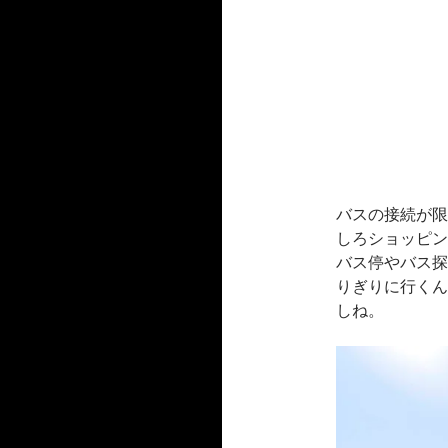
バスの接続が限
しろショッピン
バス停やバス探
りぎりに行くん
しね。