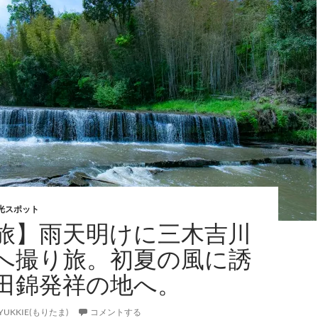
光スポット
旅】雨天明けに三木吉川
へ撮り旅。初夏の風に誘
田錦発祥の地へ。
YUKKIE(もりたま)
コメントする