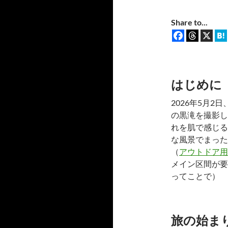
Share to...
はじめに
2026年5月
の黒滝を撮影し
れを肌で感じる
な風景でまった
（
アウトドア用
メイン区間が要
ってことで）
旅の始ま