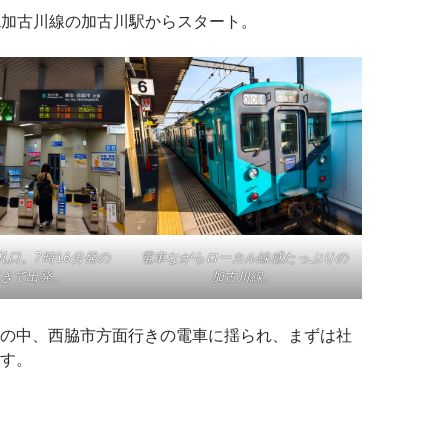
R加古川線の加古川駅からスタート。
電車ながらローカル線感たっぷりの
札口。7時16分発の
加古川線。
きで出発。
の中、西脇市方面行きの電車に揺られ、まずは社
す。