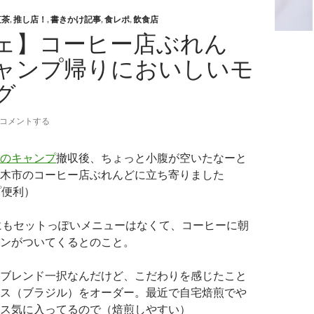
紅茶
,
推し店！
,
書きかけ記事
,
食レポ
,
飲食店
ェ】コーヒー店ぶれん
ャンプ帰りにおいしいモ
グ
コメントする
のキャンプ
撤収後、ちょっと小腹が空いたなーと
木市のコーヒー店ぶれんどに立ち寄りました
ップ便利）
にもセットっぽいメニューはなくて、コーヒーに朝
ンがついてくるとのこと。
ブレンド一択なんだけど、こだわりを感じたこと
ス（ブラジル）をオーダー。最近で自宅焙煎でや
ス気に入ってるので（焙煎しやすい）