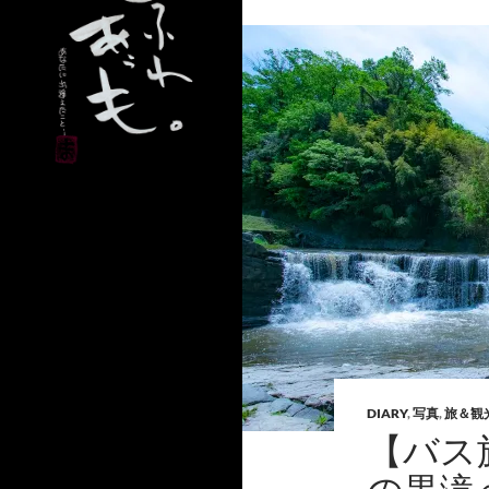
DIARY
,
写真
,
旅＆観
【バス