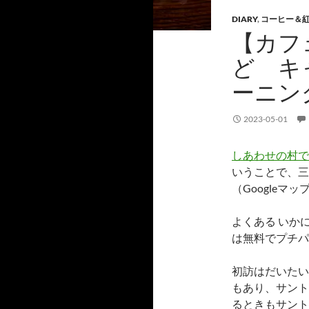
DIARY
,
コーヒー＆
【カフ
ど キ
ーニン
2023-05-01
しあわせの村で
いうことで、三
（Googleマ
よくある いか
は無料でプチパ
初訪はだいたい
もあり、サント
るときもサント