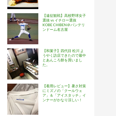
【遠征観戦】高校野球女子
選抜 vs イチロー選抜
KOBE CHIBEN＠バンテリ
ンドーム名古屋
【和菓子】四代目 松川 よ
うやく訪店できたので最中
とあんころ餅を買いまし
た。
【着用レビュー】暑さ対策
にミズノの「クールウェ
ア」＆「アイスタッチ」イ
ンナーがかなり涼しい！