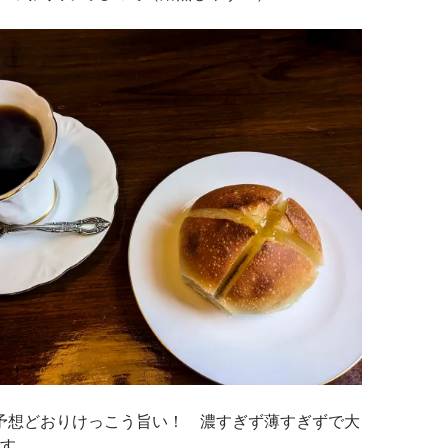
予想どおりけっこう旨い！ 濃すぎず薄すぎずで大
す。