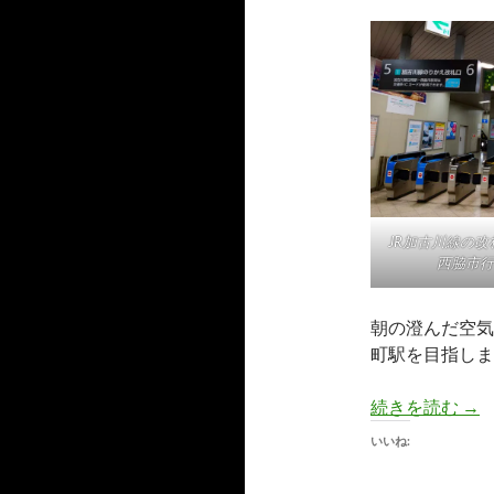
JR加古川線の改
西脇市行
朝の澄んだ空気
町駅を目指しま
【
続きを読む
→
いいね: