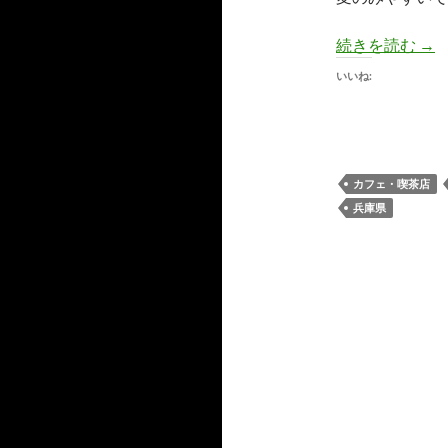
【
続きを読む
→
いいね:
カフェ・喫茶店
兵庫県