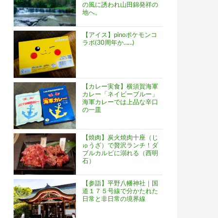
の風に誘われ山田錦発祥の
地へ。
【アイス】pinoポケモンコ
ラボ(30周年か……)
【カレー実食】横須賀海軍
カレー「ネイビーブルー」
海軍カレーでは上品な辛口
の一皿
【焼肉】炭火焼肉十座（じ
ゅうざ）で贅沢ランチ！ダ
ブルカルビに溺れる（西明
石）
【参詣】平野八幡神社｜国
道１７５号線で分かたれた
日常と非日常の境界線