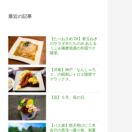
最近の記事
【たべおさめ’26】新玉ねぎ
のサラダ＠たちのみ あんる
うぷ＆播磨地酒の外国ウケ
随筆。
【洋食】神戸「なんじゃろ
２」の昭和レトロ２階席で
デラックス。
【花】５月、母の日。
れ山田錦発祥の地へ。
【バス旅】雨天明けに三木
吉川の黒滝へ撮り旅。初夏