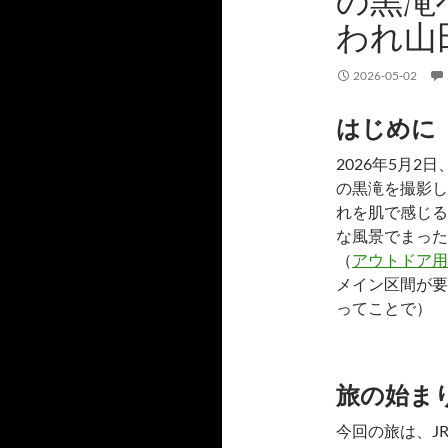
の黒滝
われ山
2026-05-02
はじめに
2026年5月
の黒滝を撮影し
れを肌で感じる
な風景でまった
（
アウトドア用
メイン区間が要
ってことで）
旅の始ま
今回の旅は、J