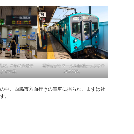
電車ながらローカル線感たっぷりの
札口。7時16分発の
加古川線。
きで出発。
の中、西脇市方面行きの電車に揺られ、まずは社
す。
バス旅】雨天明けに三木吉川の黒滝へ撮り旅。初夏の風に誘わ