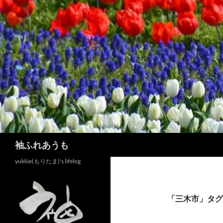
コ
ン
テ
ン
ツ
へ
ス
キ
ッ
プ
検
袖ふれあうも
索
yukkie(もりたま)'s lifelog
「三木市」タグ