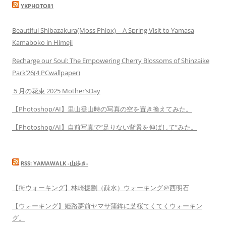
YKPHOTO81
Beautiful Shibazakura(Moss Phlox) – A Spring Visit to Yamasa
Kamaboko in Himeji
Recharge our Soul: The Empowering Cherry Blossoms of Shinzaike
Park’26(4 PCwallpaper)
５月の花束 2025 Mother’sDay
【Photoshop/AI】里山登山時の写真の空を置き換えてみた。
【Photoshop/AI】自前写真で”足りない背景を伸ばして”みた。
RSS: YAMAWALK -山歩き-
【街ウォーキング】林崎掘割（疎水）ウォーキング＠西明石
【ウォーキング】姫路夢前ヤマサ蒲鉾に芝桜てくてくウォーキン
グ。