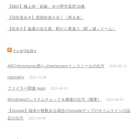
【BBQ】極上肉「超級」＠小野市某所’26春
【旧街道歩き】西国街道を歩く（再＆改）
【街歩き】猛暑の名古屋。駅から東進ス（駅→城→ドーム）
イシカワな日々
ARC(chroniumu系)へのextensionインストールの仕方
2025-05-10
repositry
2023-10-28
ファイラー関連 (wip)
2023-06-03
WIndowsのシステムチェック＆修復の仕方（概要）
2023-06-02
【Google】端末が複数ある場合のGoogleマップのタイムラインの設
定の仕方
2023-04-09