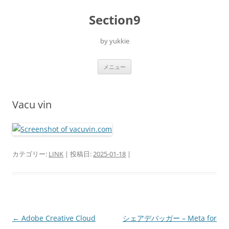
コ
ン
Section9
テ
ン
ツ
へ
by yukkie
ス
キ
ッ
プ
メニュー
Vacu vin
カテゴリー:
LINK
| 投稿日:
2025-01-18
|
投
←
Adobe Creative Cloud
シェアデバッガー – Meta for