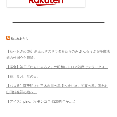
袖ふれあうも
【たべおさめ’26】新玉ねぎのサラダ＠たちのみ あんるうぷ＆播磨地
酒の外国ウケ随筆。
【洋食】神戸「なんじゃろ２」の昭和レトロ２階席でデラックス。
【花】５月、母の日。
【バス旅】雨天明けに三木吉川の黒滝へ撮り旅。初夏の風に誘われ
山田錦発祥の地へ。
【アイス】pinoポケモンコラボ(30周年か……)