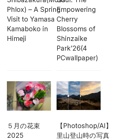
Phlox) – A Spring
Empowering
Visit to Yamasa
Cherry
Kamaboko in
Blossoms of
Himeji
Shinzaike
Park’26(4
PCwallpaper)
５月の花束
【Photoshop/AI】
2025
里山登山時の写真