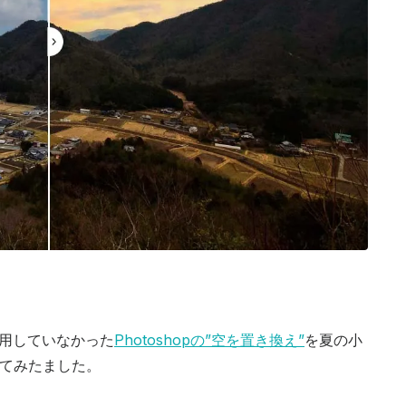
用していなかった
Photoshopの”空を置き換え”
を夏の小
試してみたました。