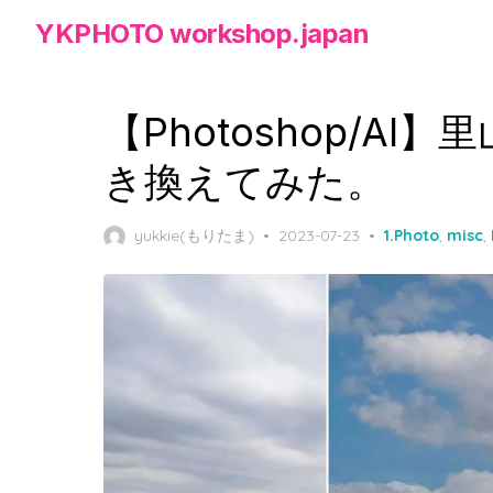
Skip
YKPHOTO workshop.japan
to
the
content
【Photoshop/A
き換えてみた。
Posted
yukkie(もりたま)
2023-07-23
1.Photo
,
misc
,
on