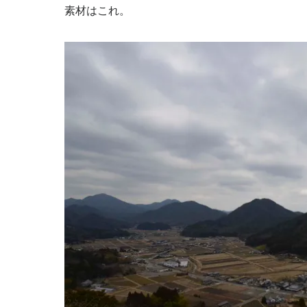
b
st
r
dI
a
Li
素材はこれ。
o
n
n
o
k
k