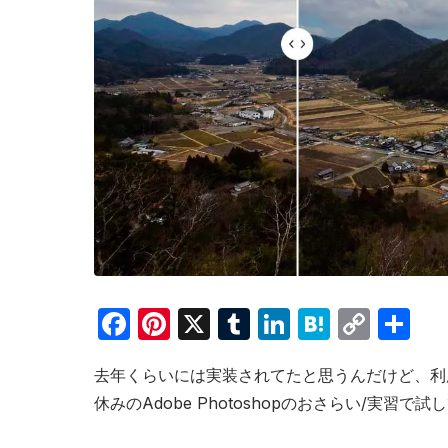
F
Pi
X
T
Li
H
C
共
a
nt
u
n
at
o
有
去年くらいには実装されてたと思うんだけど、利
c
er
m
k
e
p
休みのAdobe Photoshopのおさらい/実習で
e
e
bl
e
n
y