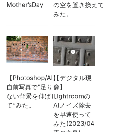
Mother’sDay
の空を置き換えて
みた。
【Photoshop/AI】
【デジタル現
自前写真で”足り
像】
ない背景を伸ばし
LIghtroomの
て”みた。
AIノイズ除去
を早速使って
みた(2023/04