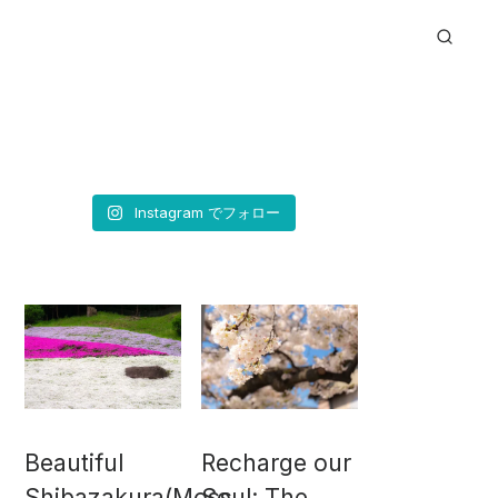
Instagram でフォロー
Beautiful
Recharge our
Shibazakura(Moss
Soul: The