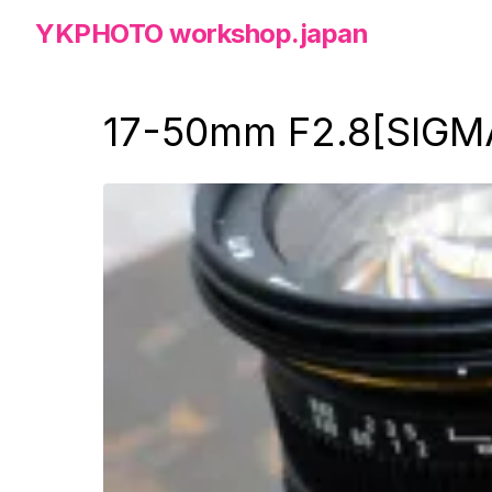
Skip
YKPHOTO workshop.japan
to
the
content
17-50mm F2.8[SIGM