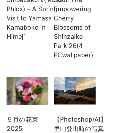
Phlox) – A Spring
Empowering
Visit to Yamasa
Cherry
Kamaboko in
Blossoms of
Himeji
Shinzaike
Park’26(4
PCwallpaper)
５月の花束
【Photoshop/AI】
2025
里山登山時の写真