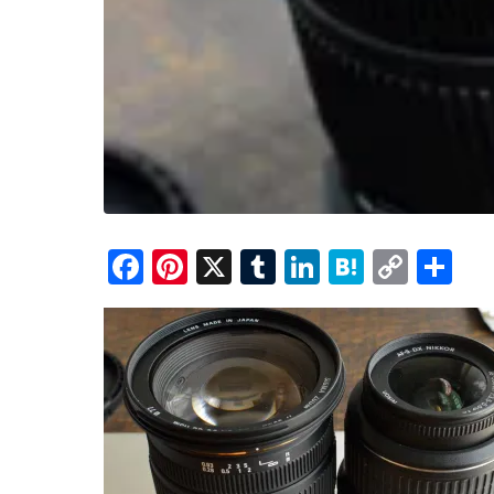
F
Pi
X
T
Li
H
C
共
a
nt
u
n
at
o
有
c
er
m
k
e
p
e
e
bl
e
n
y
b
st
r
dI
a
Li
o
n
n
o
k