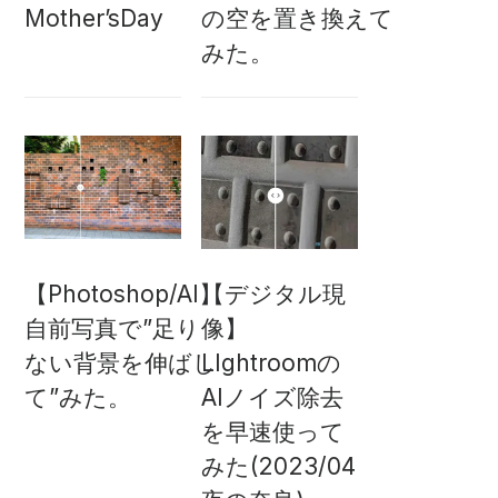
Mother’sDay
の空を置き換えて
みた。
【Photoshop/AI】
【デジタル現
自前写真で”足り
像】
ない背景を伸ばし
LIghtroomの
て”みた。
AIノイズ除去
を早速使って
みた(2023/04