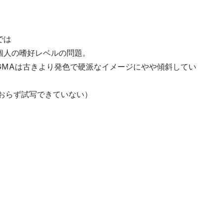
では
個人の嗜好レベルの問題。
IGMAは古きより発色で硬派なイメージにやや傾斜してい
がおらず試写できていない）