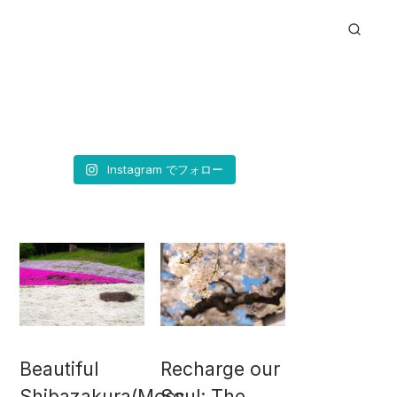
Instagram でフォロー
Beautiful
Recharge our
Shibazakura(Moss
Soul: The