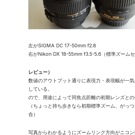
k
左がSIGMA DC 17-50mm f2.8
右がNikon DX 18-55mm f3.5-5.6（標準ズ
レビュー）
数値のアウトプット通りに表現力・表現幅が一気
している。
ので、用途によって同焦点距離の初期レンズとの
（ちょっと持ち歩きなら初期標準ズーム、がっつ
合）
写真からわかるようにズームリンク方向がニコン