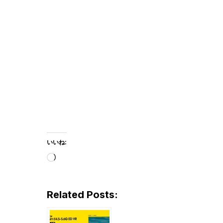
いいね:
読
み
込
Related Posts:
み
中…