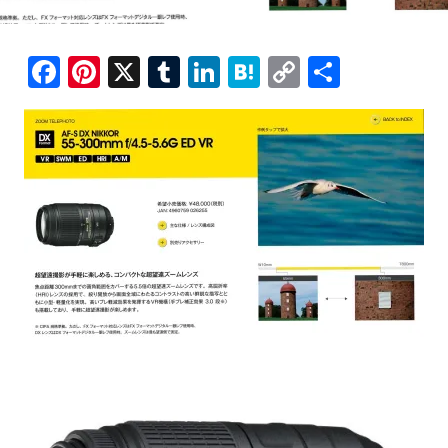
F
Pi
X
T
Li
H
C
共
a
nt
u
n
at
o
有
c
er
m
k
e
p
e
e
bl
e
n
y
b
st
r
dI
a
Li
o
n
n
o
k
k