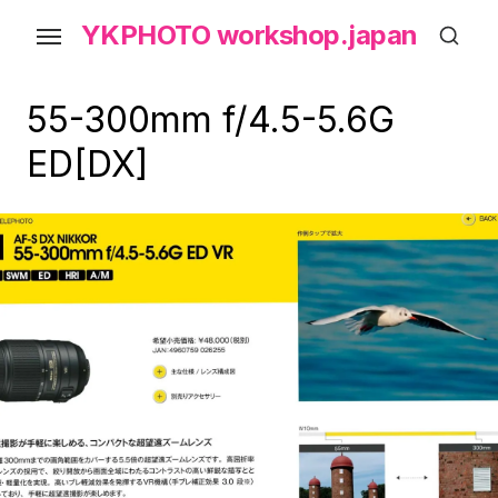
Skip
YKPHOTO workshop.japan
to
the
content
55-300mm f/4.5-5.6G
ED[DX]