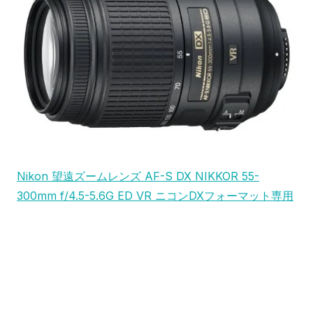
Nikon 望遠ズームレンズ AF-S DX NIKKOR 55-
300mm f/4.5-5.6G ED VR ニコンDXフォーマット専用