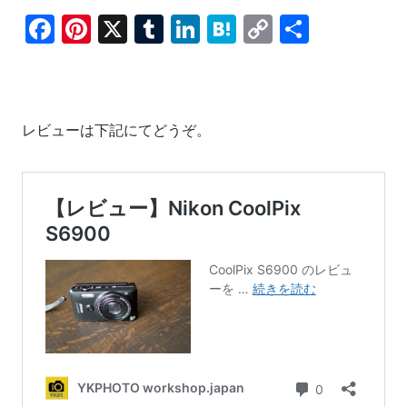
F
Pi
X
T
Li
H
C
共
a
nt
u
n
at
o
有
c
er
m
k
e
p
e
e
bl
e
n
y
レビューは下記にてどうぞ。
b
st
r
dI
a
Li
o
n
n
o
k
k