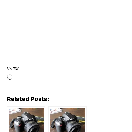
いいね:
読
み
込
Related Posts:
み
中…