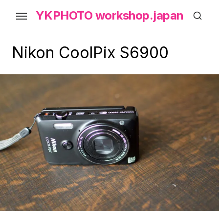
Skip
YKPHOTO workshop.japan
to
the
content
Nikon CoolPix S6900