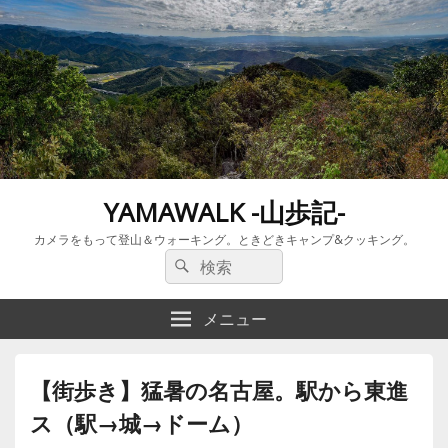
YAMAWALK -山歩記-
カメラをもって登山＆ウォーキング。ときどきキャンプ&クッキング。
検
検
索:
索
メニュー
【街歩き】猛暑の名古屋。駅から東進
ス（駅→城→ドーム）