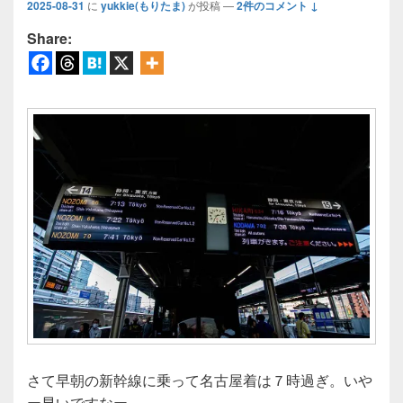
2025-08-31
に
yukkie(もりたま)
が投稿
—
2件のコメント ↓
Share:
さて早朝の新幹線に乗って名古屋着は７時過ぎ。いや