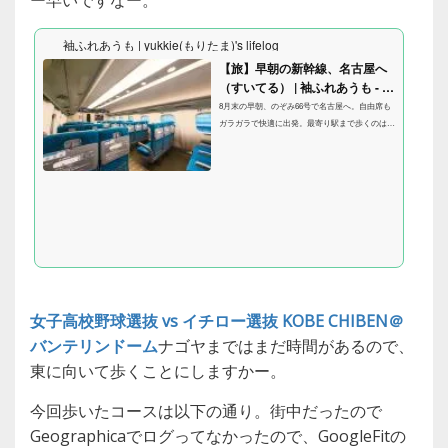
ー早いですなー。
袖ふれあうも | yukkie(もりたま)'s lifelog
【旅】早朝の新幹線、名古屋へ
（すいてる） | 袖ふれあうも - y
ukkie(もりたま)'s ...
8月末の早朝、のぞみ66号で名古屋へ。自由席も
ガラガラで快適に出発。最寄り駅まで歩くのは大
変ですが、静かな車内でゆったり過ごせるのは大
きな魅力。東京まで行ける列車ですが、今回は名
古屋で下車予定です。 8月の末日、早朝の新幹線
に乗って名古屋へ向かいます。 東に向かって東
京方面へ行くときに、よくこののぞみ６６号東
女子高校野球選抜 vs イチロー選抜 KOBE CHIBEN＠
バンテリンドーム
ナゴヤまではまだ時間があるので、
東に向いて歩くことにしますかー。
今回歩いたコースは以下の通り。街中だったので
Geographicaでログってなかったので、GoogleFitの