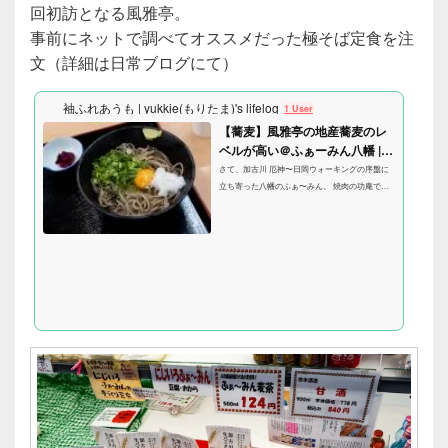
回初訪となる風雅亭。
事前にネットで調べてオススメだった極そば定食を注
文（詳細は日常ブログにて）
袖ふれあうも | yukkie(もりたま)'s lifelog
1 User
【蕎麦】風雅亭の地産蕎麦のレ
ベルが高い＠ふぁーみん八幡 |
袖ふれあうも - yukki...
さて、加古川 厄神〜日岡ウォーキングの序盤に
立ち寄った八幡のふぁ〜みん。 焼肉の功庵でラ
ンチ、ってのは何度か経