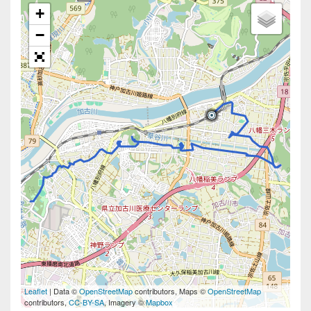
+
−
Leaflet
| Data ©
OpenStreetMap
contributors, Maps ©
OpenStreetMap
contributors,
CC-BY-SA
, Imagery ©
Mapbox