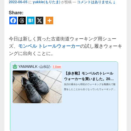
2022-06-05
に
yukkie(もりたま)
が投稿
—
コメントはありません ↓
Share:
今日は新しく買った古道街道ウォーキング用シュー
ズ、
モンベル トレールウォーカー
の試し履きウォーキ
ングに出向くことに。
YAMAWALK -山歩記-
1 User
【歩き靴】モンベルのトレール
ウォーカーを買いました。2025.
01追記
先日の垂水から明石のウォーキングを靴擦れで擬
態をしたことから古くなっていたウォーキングシ
ューズを履き替えることにしました。そこで今回
購入したのはトレールウォーカーのワイドモデル
（clickで公式）。先日のウォーキングの際にモン
ベルマリンピア神戸店ではトーイルフライヤーを
リコメンドしてもらっていたのですが、カタログ
をみるに古道・街道を歩く時にはやや山道も分入
ることを考えて、トレールウォーカーにしまし
た。 あとこのモデルにはワイド版があったこと