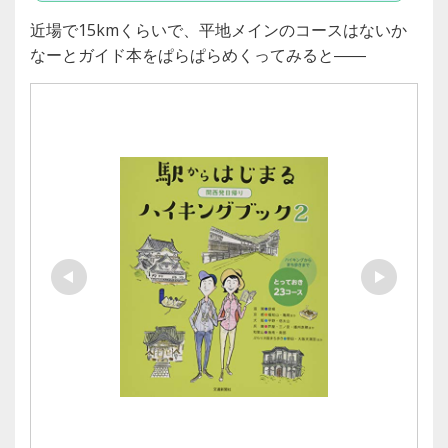
もチョイスの理由。他のシューズも全部ワイドモ
近場で15kmくらいで、平地メインのコースはないか
デルを買ってい...
なーとガイド本をぱらぱらめくってみると――