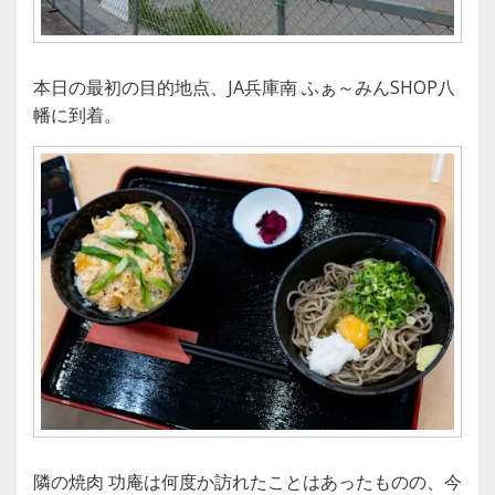
本日の最初の目的地点、JA兵庫南 ふぁ～みんSHOP八
幡に到着。
隣の焼肉 功庵は何度か訪れたことはあったものの、今