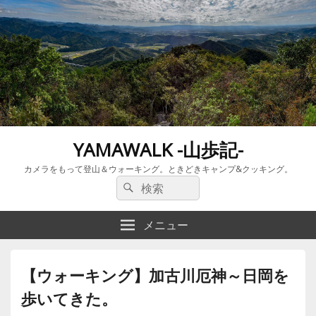
YAMAWALK -山歩記-
カメラをもって登山＆ウォーキング。ときどきキャンプ&クッキング。
検
検
索:
索
メニュー
【ウォーキング】加古川厄神～日岡を
歩いてきた。