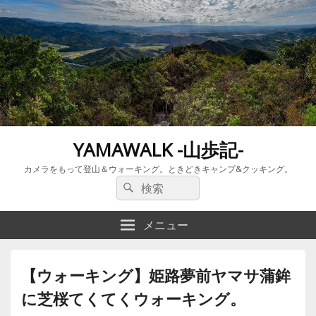
YAMAWALK -山歩記-
カメラをもって登山＆ウォーキング。ときどきキャンプ&クッキング。
検
検
索:
索
メニュー
【ウォーキング】姫路夢前ヤマサ蒲鉾
に芝桜てくてくウォーキング。