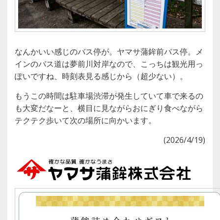
なんかいい感じのバス停が。ヤマサ蒲鉾前バス停。メ
インのバス道は夢前川対岸なので、こっちは観光用っ
ぽいですね、時刻表見る感じから（超少ない）。
もうこの時間は駐車場渋滞が発生していて車で来るの
も大変だなーと、横目に見ながらおにぎり食べながら
テクテク歩いて次の場所に向かいます。
(2026/4/19)