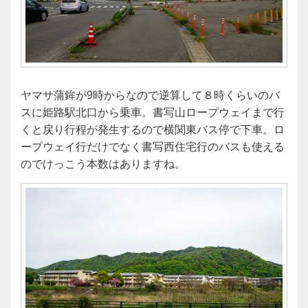
ヤマサ蒲鉾が9時からなので逆算して８時くらいのバ
スに姫路駅北口から乗車。書写山ロープウェイまで行
くと戻り行程が発生するので横関東バス停で下車。ロ
ープウェイ行だけでなく書写西住宅行のバスも使える
のでけっこう本数はありますね。