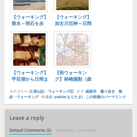
【ウォーキング】
【ウォーキング】
垂水～明石を歩
加古川厄神～日岡
く。そして失
を歩いてきた。
敗……
【ウォーキング】
【街ウォーキン
平荘湖から日岡ま
グ】林崎掘割（疎
で＠加古川市
水）ウォーキング
カテゴリー:
2l.登山記・ウォーキング記
＠西明石
タグ:
姫路市
、
撮り歩き
、
散
歩・ウォーキング
作成者:
yukkie(もりたま)
この投稿のパーマリンク
Leave a reply
Default Comments (0)
Facebook Comments