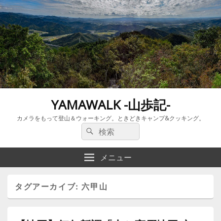
YAMAWALK -山歩記-
カメラをもって登山＆ウォーキング。ときどきキャンプ&クッキング。
検
検
索:
索
メニュー
タグアーカイブ:
六甲山