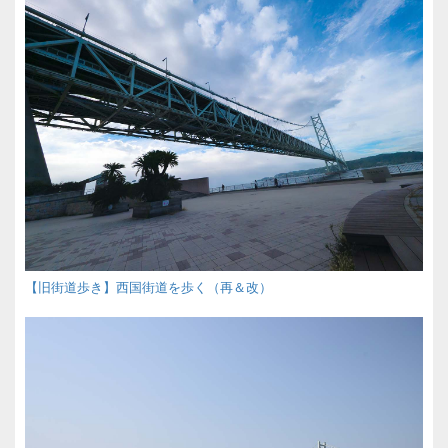
【旧街道歩き】西国街道を歩く（再＆改）