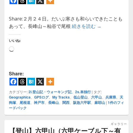
Share:２月２４日。だいぶ寒さも和らいできたことも
【六甲山】長峰山
あって、長峰山～杣谷で尾根
続きを読む
→
いいね:
読
み
込
み
Share:
中…
カテゴリー:
2l.登山記・ウォーキング記
、
2s.単独行
|
タグ:
Geographica
、
GPSログ
、
My Tracks
、
低山登山
、
六甲山
、
兵庫県
、
天
狗塚
、
尾根道
、
神戸市
、
長峰山
、
関西
、
阪急六甲駅
、
麻耶山
|
1
件のフィ
ードバック
ギャラリー
【登山】六甲山（六甲ケーブル下～有