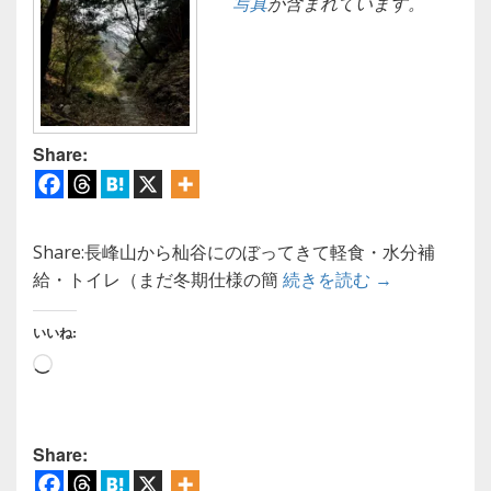
写真
が含まれています。
Share:
Share:長峰山から杣谷にのぼってきて軽食・水分補
【六甲山】杣谷
給・トイレ（まだ冬期仕様の簡
続きを読む
→
いいね:
読
み
込
み
Share:
中…