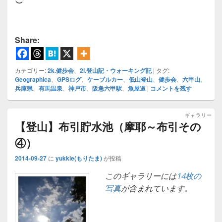
み
込
み
Share:
中…
カテゴリー:
2k.健歩会
、
2l.登山記・ウォーキング記
|
タグ:
Geographica
、
GPSログ
、
ケーブルカー
、
低山登山
、
健歩会
、
六甲山
、
兵庫県
、
有馬温泉
、
神戸市
、
阪急六甲駅
、
魚屋道
|
コメントを残す
ギャラリー
【登山】布引貯水池（摩耶～布引その
④）
2014-09-27
に
yukkie(もりたま)
が投稿
このギャラリーには
14枚の
写真
が含まれています。