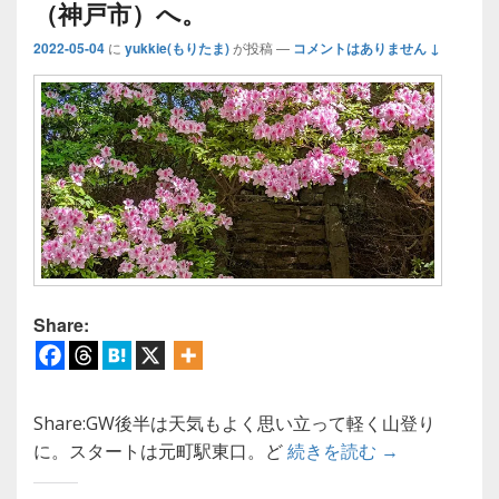
（神戸市）へ。
2022-05-04
に
yukkie(もりたま)
が投稿
—
コメントはありません ↓
Share:
Share:GW後半は天気もよく思い立って軽く山登り
【登山】GW
に。スタートは元町駅東口。ど
続きを読む
→