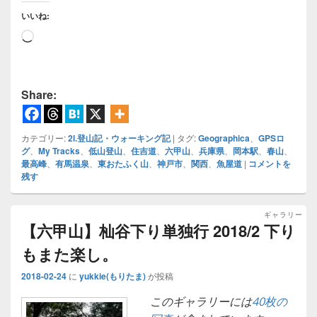
いいね:
読
み
込
み
Share:
中…
カテゴリー:
2l.登山記・ウォーキング記
|
タグ:
Geographica
、
GPSロ
グ
、
My Tracks
、
低山登山
、
住吉道
、
六甲山
、
兵庫県
、
岡本駅
、
春山
、
最高峰
、
有馬温泉
、
東おたふく山
、
神戸市
、
関西
、
魚屋道
|
コメントを
残す
ギャラリー
【六甲山】杣谷下り単独行 2018/2 下り
もまた楽し。
2018-02-24
に
yukkie(もりたま)
が投稿
このギャラリーには
40枚の