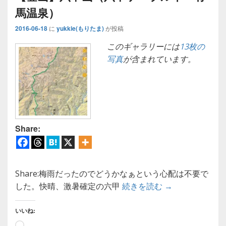
馬温泉）
2016-06-18
に
yukkie(もりたま)
が投稿
このギャラリーには
13枚の
写真
が含まれています。
Share:
Share:梅雨だったのでどうかなぁという心配は不要で
【登山】六甲山
した。快晴、激暑確定の六甲
続きを読む
→
いいね:
読