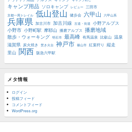
キャンプめし
キャンプ用品
ソロキャンプ
三田市
レビュー
低山登山
六甲山
健歩会
京都一周トレイル
六甲山系
兵庫県
加古川線
小野アルプス
加古川市
古道・街道
播磨地域
小野市
小野町駅
摩耶山
播磨アルプス
最高峰
散歩・ウォーキング
温泉
有馬温泉
比叡山
明石市
神戸市
滋賀県
縦走
炭火焼き
紅葉狩り
焚き火台
篠山市
関西
里山
阪急六甲駅
メタ情報
ログイン
投稿フィード
コメントフィード
WordPress.org