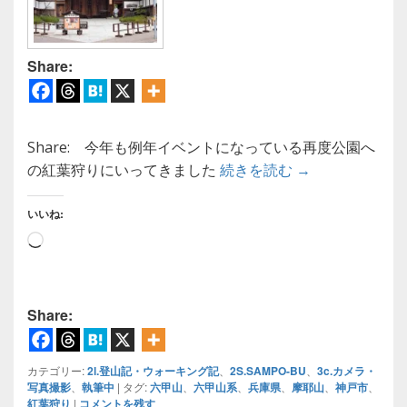
Share:
Share: 今年も例年イベントになっている再度公園へ
【紅葉狩り】再度
の紅葉狩りにいってきました
続きを読む
→
いいね:
読
み
込
み
Share:
中…
カテゴリー:
2l.登山記・ウォーキング記
、
2S.SAMPO-BU
、
3c.カメラ・
写真撮影
、
執筆中
|
タグ:
六甲山
、
六甲山系
、
兵庫県
、
摩耶山
、
神戸市
、
紅葉狩り
|
コメントを残す