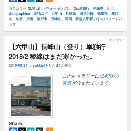
カテゴリー:
2l.登山記・ウォーキング記
、
2s.単独行
、
執筆中
|
タグ:
Geographica
、
GPSログ
、
六甲山
、
兵庫県
、
国立公園
、
徳川道
、
摩耶
山
、
杣谷
、
沢道
、
神戸市
、
長峰山
、
関西
、
阪急六甲駅
|
1
件のフィードバ
ック
ギャラリー
【六甲山】長峰山（登り）単独行
2018/2 稜線はまだ寒かった。
2018-02-24
に
yukkie(もりたま)
が投稿
このギャラリーには
49枚の
写真
が含まれています。
Share: