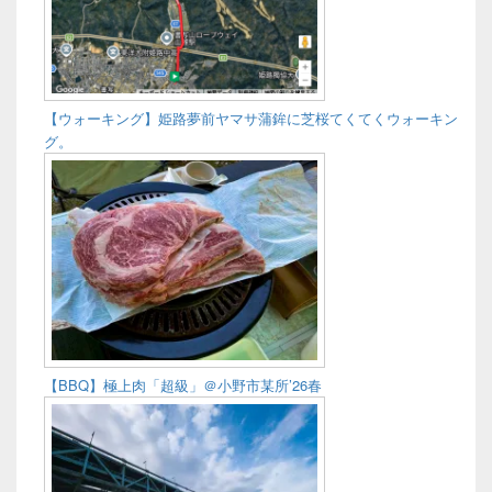
【ウォーキング】姫路夢前ヤマサ蒲鉾に芝桜てくてくウォーキン
グ。
【BBQ】極上肉「超級」＠小野市某所’26春