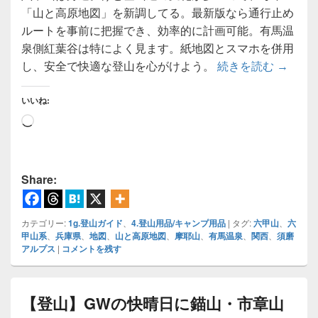
「山と高原地図」を新調してる。最新版なら通行止め
ルートを事前に把握でき、効率的に計画可能。有馬温
泉側紅葉谷は特によく見ます。紙地図とスマホを併用
【地図】
し、安全で快適な登山を心がけよう。
続きを読む
→
いいね:
読
み
込
み
Share:
中…
カテゴリー:
1g.登山ガイド
、
4.登山用品/キャンプ用品
|
タグ:
六甲山
、
六
甲山系
、
兵庫県
、
地図
、
山と高原地図
、
摩耶山
、
有馬温泉
、
関西
、
須磨
アルプス
|
コメントを残す
【登山】GWの快晴日に錨山・市章山