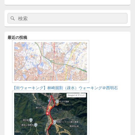
メ
検
検
イ
索:
ン
索
サ
イ
最近の投稿
ド
バ
ー
ウ
ィ
ジ
ェ
ッ
ト
【街ウォーキング】林崎掘割（疎水）ウォーキング＠西明石
エ
リ
ア