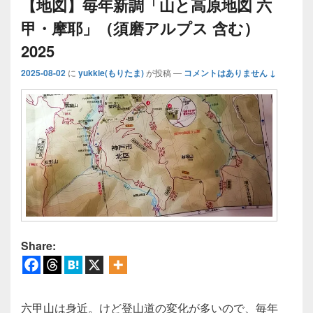
【地図】毎年新調「山と高原地図 六
甲・摩耶」（須磨アルプス 含む）
2025
2025-08-02
に
yukkie(もりたま)
が投稿
—
コメントはありません ↓
Share:
六甲山は身近。けど登山道の変化が多いので、毎年