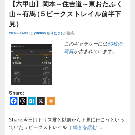
【六甲山】岡本～住吉道～東おたふく
山～有馬 (５ピークストレイル前半下
見）
2018-03-31
に
yukkie(もりたま)
が投稿
このギャラリーには
60枚の
写真
が含まれています。
Share:
Share:今日はトリス君と以前から下見に行こうといっ
【六甲山】岡本
ていた５ピークストレイル（
続きを読む
→