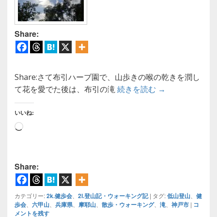
Share:
Share:さて布引ハーブ園で、山歩きの喉の乾きを潤し
【登山】布引貯
て花を愛でた後は、布引の滝
続きを読む
→
いいね:
読
み
込
み
Share:
中…
カテゴリー:
2k.健歩会
、
2l.登山記・ウォーキング記
|
タグ:
低山登山
、
健
歩会
、
六甲山
、
兵庫県
、
摩耶山
、
散歩・ウォーキング
、
滝
、
神戸市
|
コ
メントを残す