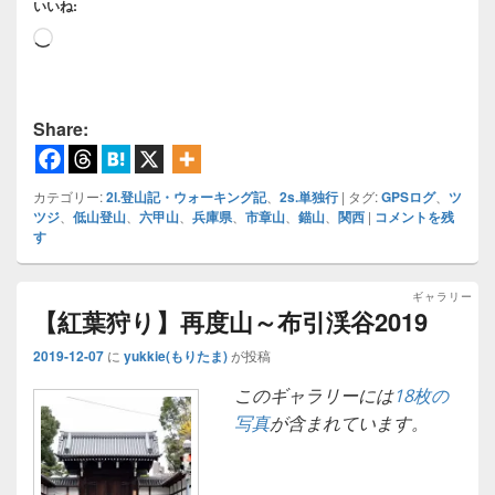
いいね:
読
み
込
み
Share:
中…
カテゴリー:
2l.登山記・ウォーキング記
、
2s.単独行
|
タグ:
GPSログ
、
ツ
ツジ
、
低山登山
、
六甲山
、
兵庫県
、
市章山
、
錨山
、
関西
|
コメントを残
す
ギャラリー
【紅葉狩り】再度山～布引渓谷2019
2019-12-07
に
yukkie(もりたま)
が投稿
このギャラリーには
18枚の
写真
が含まれています。