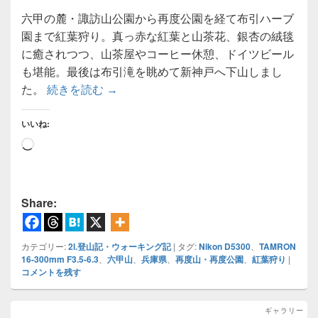
六甲の麓・諏訪山公園から再度公園を経て布引ハーブ
園まで紅葉狩り。真っ赤な紅葉と山茶花、銀杏の絨毯
に癒されつつ、山茶屋やコーヒー休憩、ドイツビール
も堪能。最後は布引滝を眺めて新神戸へ下山しまし
諏訪山公園から再度公園へ 紅葉狩りハイ
た。
続きを読む
→
いいね:
読
み
込
み
Share:
中…
カテゴリー:
2l.登山記・ウォーキング記
|
タグ:
Nikon D5300
、
TAMRON
16-300mm F3.5-6.3
、
六甲山
、
兵庫県
、
再度山・再度公園
、
紅葉狩り
|
コメントを残す
ギャラリー