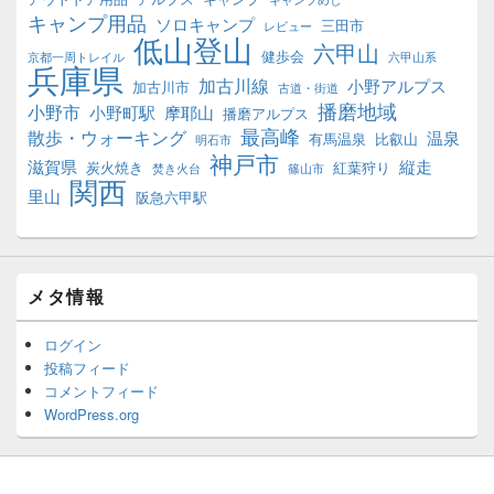
キャンプ用品
ソロキャンプ
三田市
レビュー
低山登山
六甲山
健歩会
京都一周トレイル
六甲山系
兵庫県
加古川線
小野アルプス
加古川市
古道・街道
播磨地域
小野市
小野町駅
摩耶山
播磨アルプス
最高峰
散歩・ウォーキング
温泉
有馬温泉
比叡山
明石市
神戸市
滋賀県
縦走
炭火焼き
紅葉狩り
焚き火台
篠山市
関西
里山
阪急六甲駅
メタ情報
ログイン
投稿フィード
コメントフィード
WordPress.org