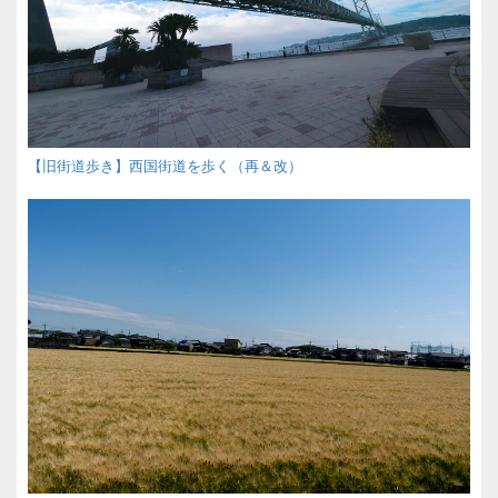
【旧街道歩き】西国街道を歩く（再＆改）