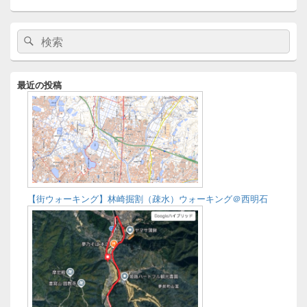
メ
検
検
イ
索:
ン
索
サ
イ
最近の投稿
ド
バ
ー
ウ
ィ
ジ
ェ
ッ
ト
【街ウォーキング】林崎掘割（疎水）ウォーキング＠西明石
エ
リ
ア