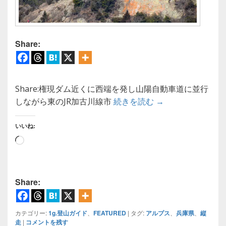
Share:
Share:権現ダム近くに西端を発し山陽自動車道に並行
【登山ガイド】小
しながら東のJR加古川線市
続きを読む
→
いいね:
読
み
込
み
Share:
中…
カテゴリー:
1g.登山ガイド
、
FEATURED
|
タグ:
アルプス
、
兵庫県
、
縦
走
|
コメントを残す