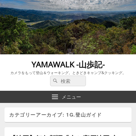
YAMAWALK -山歩記-
カメラをもって登山＆ウォーキング。ときどきキャンプ&クッキング。
検
検
索:
索
メニュー
カテゴリーアーカイブ:
1G.登山ガイド