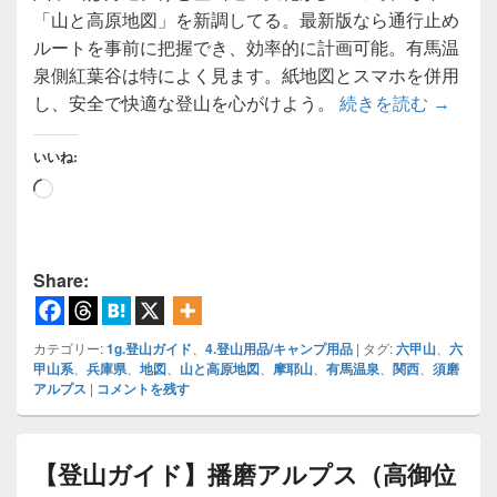
「山と高原地図」を新調してる。最新版なら通行止め
ルートを事前に把握でき、効率的に計画可能。有馬温
泉側紅葉谷は特によく見ます。紙地図とスマホを併用
【地図】
し、安全で快適な登山を心がけよう。
続きを読む
→
いいね:
読
み
込
み
Share:
中…
カテゴリー:
1g.登山ガイド
、
4.登山用品/キャンプ用品
|
タグ:
六甲山
、
六
甲山系
、
兵庫県
、
地図
、
山と高原地図
、
摩耶山
、
有馬温泉
、
関西
、
須磨
アルプス
|
コメントを残す
【登山ガイド】播磨アルプス（高御位