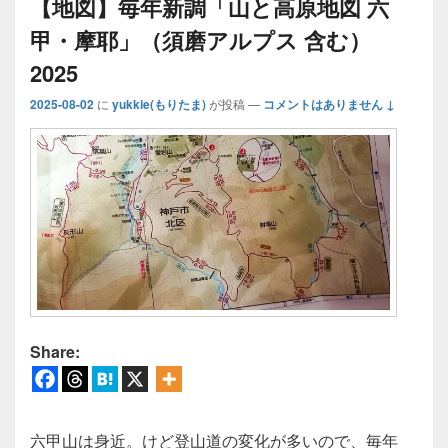
【地図】毎年新調「山と高原地図 六
甲・摩耶」（須磨アルプス 含む）
2025
2025-08-02
に
yukkie(もりたま)
が投稿
—
コメントはありません ↓
Share:
六甲山は身近。けど登山道の変化が多いので、毎年