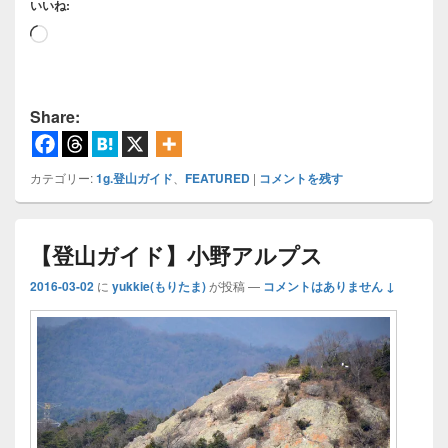
いいね:
読
み
込
み
Share:
中…
カテゴリー:
1g.登山ガイド
、
FEATURED
|
コメントを残す
【登山ガイド】小野アルプス
2016-03-02
に
yukkie(もりたま)
が投稿
—
コメントはありません ↓