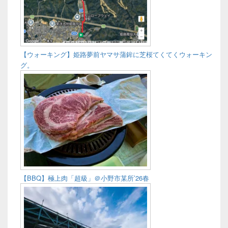
【ウォーキング】姫路夢前ヤマサ蒲鉾に芝桜てくてくウォーキン
グ。
【BBQ】極上肉「超級」＠小野市某所’26春