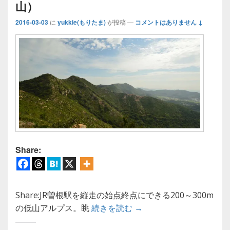
山）
2016-03-03
に
yukkie(もりたま)
が投稿
—
コメントはありません ↓
Share:
Share:JR曽根駅を縦走の始点終点にできる200～300m
【登山ガイド】播磨アル
の低山アルプス。眺
続きを読む
→