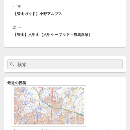
稿
前
←
前
ナ
【登山ガイド】小野アルプス
の
ビ
投
ゲ
次
次
→
稿:
ー
【登山】六甲山（六甲ケーブル下～有馬温泉）
の
シ
投
ョ
稿:
ン
メ
検
検
イ
索:
ン
索
サ
イ
最近の投稿
ド
バ
ー
ウ
ィ
ジ
ェ
ッ
ト