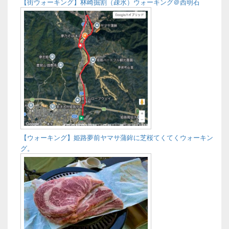
【街ウォーキング】林崎掘割（疎水）ウォーキング＠西明石
エ
リ
ア
【ウォーキング】姫路夢前ヤマサ蒲鉾に芝桜てくてくウォーキン
グ。