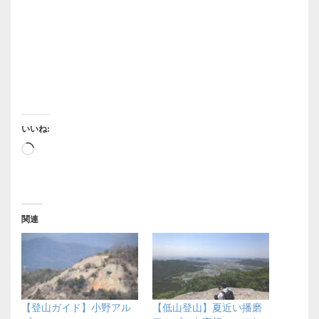
いいね:
読
み
込
み
関連
中…
【登山ガイド】小野アル
【低山登山】夏近い播磨