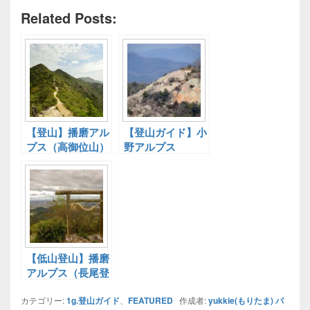
Related Posts:
【登山】播磨アル
【登山ガイド】小
プス（高御位山）
野アルプス
西→東へ縦走して
きた
【低山登山】播磨
アルプス（長尾登
山口～馬の背）
カテゴリー:
1g.登山ガイド
、
FEATURED
作成者:
yukkie(もりたま)
パ