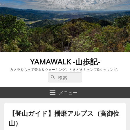
YAMAWALK -山歩記-
カメラをもって登山＆ウォーキング。ときどきキャンプ&クッキング。
検
検
索:
索
メニュー
【登山ガイド】播磨アルプス（高御位
山）