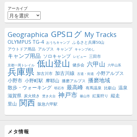
アーカイブ
GPSログ
Geographica
My Tracks
OLYMPUS TG-4
ふるさと兵庫50山
おうちキャンプ
アウトドア用品
アルプス
キャンプ
キャンプめし
キャンプ用品
ソロキャンプ
三田市
レビュー
低山登山
六甲山
健歩会
京都一周トレイル
六甲山系
兵庫県
加古川線
小野アルプス
加古川市
古道・街道
播磨地域
小野市
小野町駅
摩耶山
播磨アルプス
最高峰
散歩・ウォーキング
温泉
有馬温泉
比叡山
明石市
神戸市
滋賀県
縦走
炭火焼き
紅葉狩り
焚き火台
篠山市
関西
里山
阪急六甲駅
メタ情報