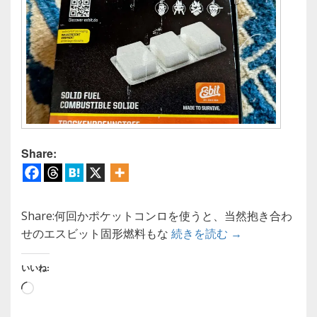
Share:
Share:何回かポケットコンロを使うと、当然抱き合わ
【固形燃料】エ
せのエスビット固形燃料もな
続きを読む
→
いいね:
読
み