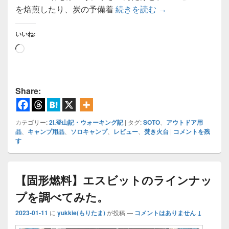
【焚き火台】超ミニ焚
を焙煎したり、炭の予備着
続きを読む
→
いいね:
読
み
込
み
Share:
中…
カテゴリー:
2l.登山記・ウォーキング記
|
タグ:
SOTO
、
アウトドア用
品
、
キャンプ用品
、
ソロキャンプ
、
レビュー
、
焚き火台
|
コメントを残
す
【固形燃料】エスビットのラインナッ
プを調べてみた。
2023-01-11
に
yukkie(もりたま)
が投稿
—
コメントはありません ↓