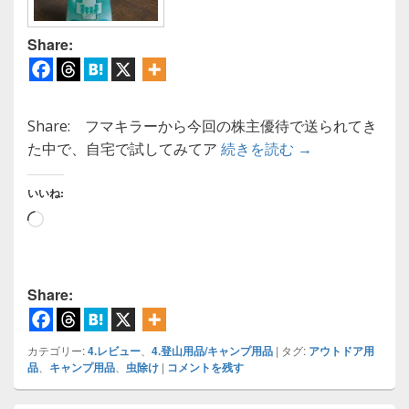
Share:
Share: フマキラーから今回の株主優待で送られてき
【虫除け】フマ
た中で、自宅で試してみてア
続きを読む
→
いいね:
読
み
込
み
Share:
中…
カテゴリー:
4.レビュー
、
4.登山用品/キャンプ用品
|
タグ:
アウトドア用
品
、
キャンプ用品
、
虫除け
|
コメントを残す