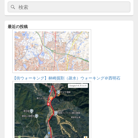
メ
検
検
イ
索:
ン
索
サ
イ
最近の投稿
ド
バ
ー
ウ
ィ
ジ
ェ
ッ
ト
【街ウォーキング】林崎掘割（疎水）ウォーキング＠西明石
エ
リ
ア