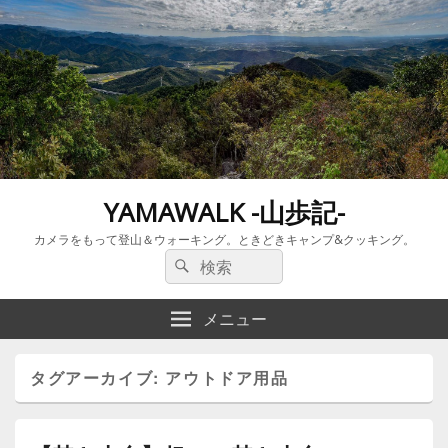
YAMAWALK -山歩記-
カメラをもって登山＆ウォーキング。ときどきキャンプ&クッキング。
検
検
索:
索
メニュー
タグアーカイブ:
アウトドア用品