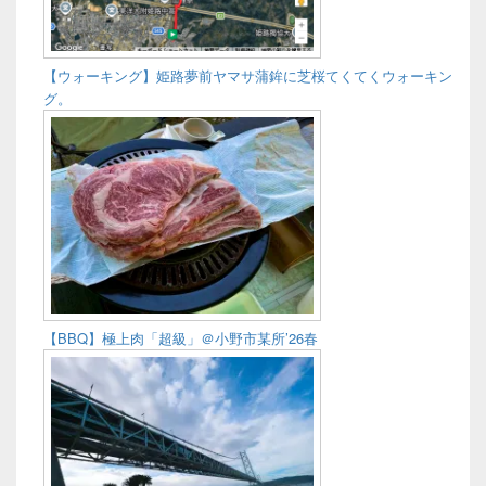
【ウォーキング】姫路夢前ヤマサ蒲鉾に芝桜てくてくウォーキン
グ。
【BBQ】極上肉「超級」＠小野市某所’26春