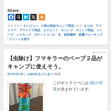
込
み
Share:
中…
カテゴリー:
4.レビュー
、
4.登山用品/キャンプ用品
|
タグ:
まとめ
、
アウ
トドア
、
アウトドア用品
、
エスビット
、
キャンプ
、
キャンプ用品
、
スト
ーブ
、
ハイキング
、
ポケットコンロ
、
冬
、
固形燃料
、
軽量ウォーキング
|
コメントを残す
ギャラリー
【虫除け】フマキラーのベープ２品が
キャンプに使えそう。
2019-05-26
に
yukkie(もりたま)
が投稿
このギャラリーには
2枚の写
真
が含まれています。