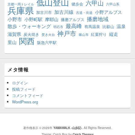
低山登山
六甲山
健歩会
京都一周トレイル
六甲山系
兵庫県
加古川線
小野アルプス
加古川市
古道・街道
播磨地域
小野市
小野町駅
摩耶山
播磨アルプス
最高峰
散歩・ウォーキング
温泉
有馬温泉
比叡山
明石市
神戸市
滋賀県
縦走
炭火焼き
紅葉狩り
焚き火台
篠山市
関西
里山
阪急六甲駅
メタ情報
ログイン
投稿フィード
コメントフィード
WordPress.org
著作権表示 © 2026年
YAMAWALK -山歩記-
. All Rights Reserved.
Theme: Catch Box by
Catch Themes