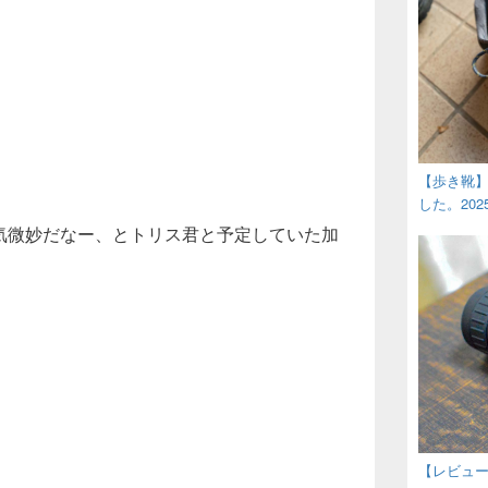
【歩き靴
した。202
ん天気微妙だなー、とトリス君と予定していた加
山】播磨アルプス（長尾登山口～馬の背）
【レビュー