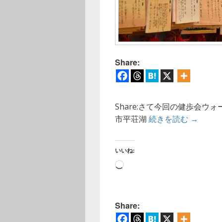
Share:
Share:さて今回の健歩会
【ウォー
市平荘湖
続きを読む
→
いいね:
読
み
込
み
Share:
中…