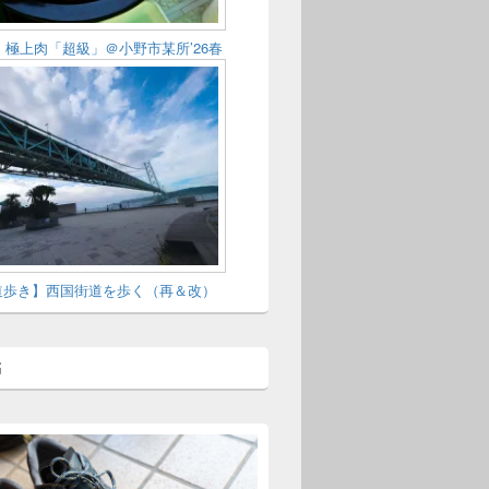
】極上肉「超級」＠小野市某所’26春
道歩き】西国街道を歩く（再＆改）
稿