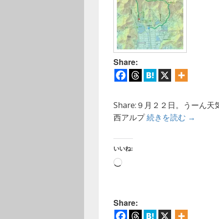
Share:
Share:９月２２日。うー
【低山登
西アルプ
続きを読む
→
いいね:
読
み
込
み
Share:
中…