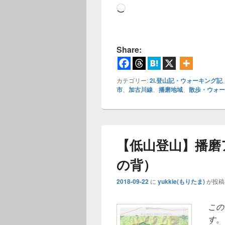
読
み
込
み
Share:
中…
カテゴリー:
2l.登山記・ウォーキング記
市
、
加古川線
、
播磨地域
、
散歩・ウォー
【低山登山】播磨
の背）
2018-09-22
に
yukkie(もりたま)
が投稿
この
す。