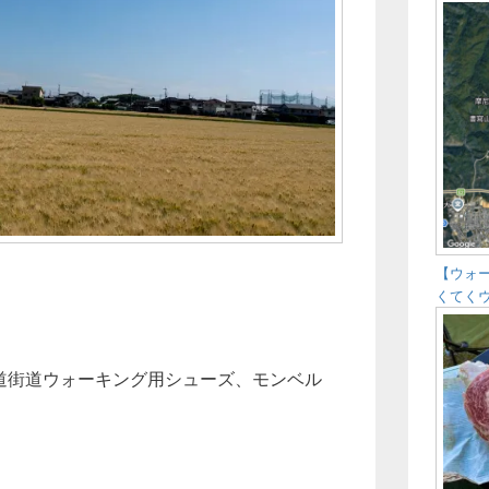
【ウォ
くてく
た古道街道ウォーキング用シューズ、モンベル
キング】加古川厄神～日岡を歩いてきた。