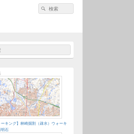
検
検
索:
索
稿
ォーキング】林崎掘割（疎水）ウォーキ
西明石