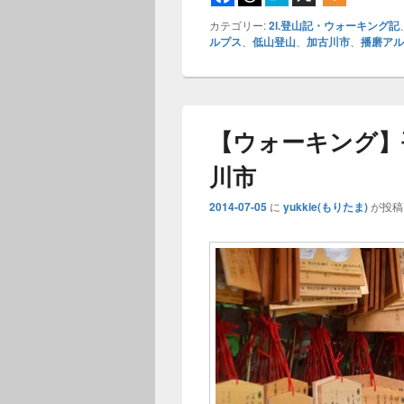
カテゴリー:
2l.登山記・ウォーキング記
ルプス
、
低山登山
、
加古川市
、
播磨アル
【ウォーキング】
川市
2014-07-05
に
yukkie(もりたま)
が投稿