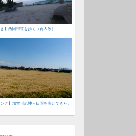
歩き】西国街道を歩く（再＆改）
キング】加古川厄神～日岡を歩いてきた。