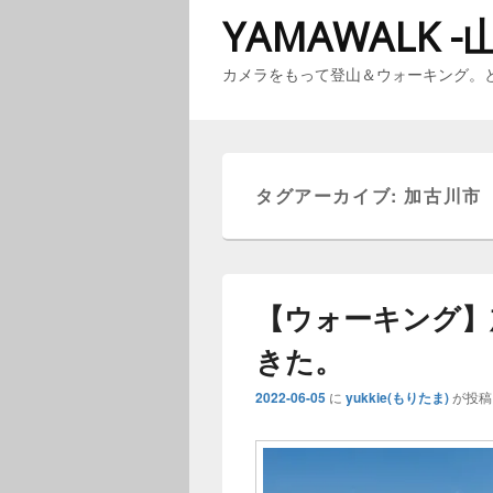
YAMAWALK -
カメラをもって登山＆ウォーキング。
メ
イ
ン
タグアーカイブ:
加古川市
メ
ニ
ュ
ー
【ウォーキング】
きた。
2022-06-05
に
yukkie(もりたま)
が投稿