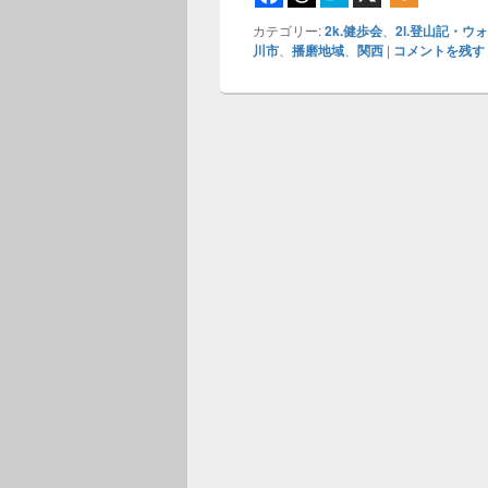
カテゴリー:
2k.健歩会
、
2l.登山記・ウ
川市
、
播磨地域
、
関西
|
コメントを残す