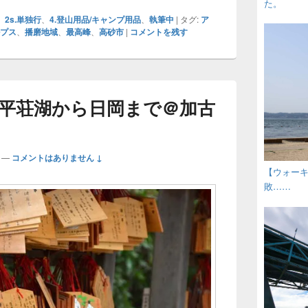
た。
、
2s.単独行
、
4.登山用品/キャンプ用品
、
執筆中
|
タグ:
ア
プス
、
播磨地域
、
最高峰
、
高砂市
|
コメントを残す
平荘湖から日岡まで＠加古
—
コメントはありません ↓
【ウォー
敗……