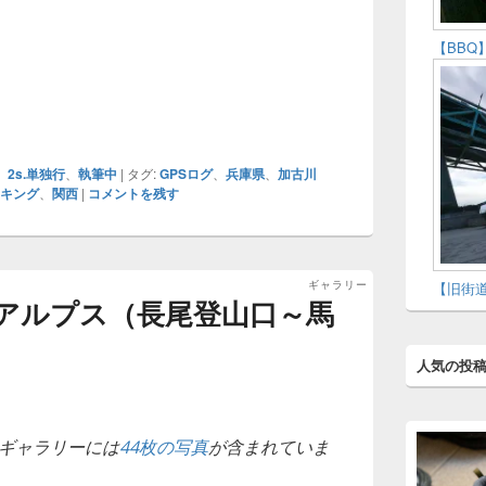
【BBQ
、
2s.単独行
、
執筆中
|
タグ:
GPSログ
、
兵庫県
、
加古川
キング
、
関西
|
コメントを残す
ギャラリー
【旧街
アルプス（長尾登山口～馬
人気の投
ギャラリーには
44枚の写真
が含まれていま