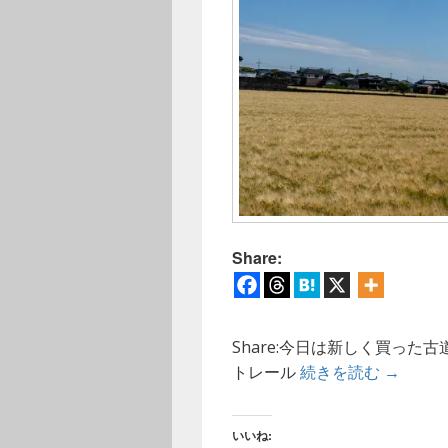
Share:
Share:今日は新しく買っ
【ウォー
トレール
続きを読む
→
いいね: