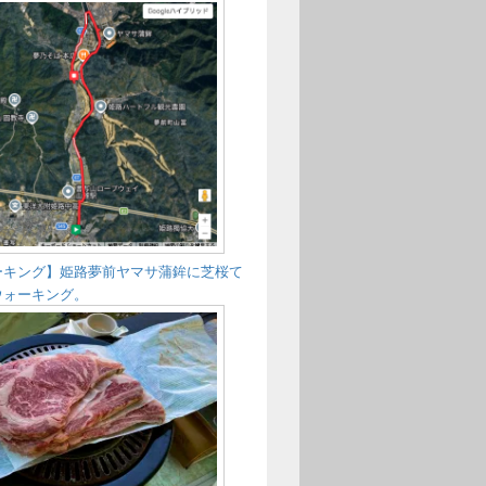
ーキング】姫路夢前ヤマサ蒲鉾に芝桜て
ウォーキング。