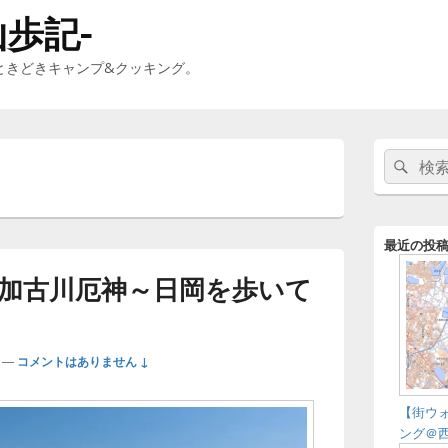
山歩記-
ときどきキャンプ&クッキング。
メ
検
検
イ
索:
ン
索
サ
イ
ド
最近の投
バ
ー
加古川厄神～日岡を歩いて
ウ
ィ
ジ
ェ
—
コメントはありません ↓
ッ
ト
エ
【街ウ
リ
ング＠
ア