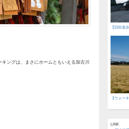
【旧街道
ウォーキングは、まさにホームともいえる加古川
キング】平荘湖から日岡まで＠加古川市
【ウォー
LINK