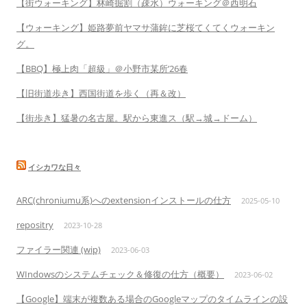
【街ウォーキング】林崎掘割（疎水）ウォーキング＠西明石
【ウォーキング】姫路夢前ヤマサ蒲鉾に芝桜てくてくウォーキン
グ。
【BBQ】極上肉「超級」＠小野市某所’26春
【旧街道歩き】西国街道を歩く（再＆改）
【街歩き】猛暑の名古屋。駅から東進ス（駅→城→ドーム）
イシカワな日々
ARC(chroniumu系)へのextensionインストールの仕方
2025-05-10
repositry
2023-10-28
ファイラー関連 (wip)
2023-06-03
WIndowsのシステムチェック＆修復の仕方（概要）
2023-06-02
【Google】端末が複数ある場合のGoogleマップのタイムラインの設