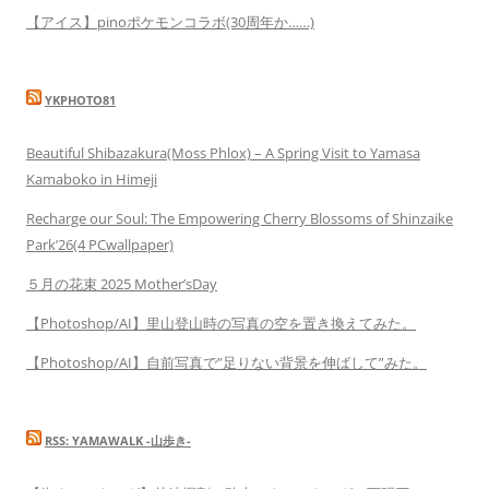
【アイス】pinoポケモンコラボ(30周年か……)
YKPHOTO81
Beautiful Shibazakura(Moss Phlox) – A Spring Visit to Yamasa
Kamaboko in Himeji
Recharge our Soul: The Empowering Cherry Blossoms of Shinzaike
Park’26(4 PCwallpaper)
５月の花束 2025 Mother’sDay
【Photoshop/AI】里山登山時の写真の空を置き換えてみた。
【Photoshop/AI】自前写真で”足りない背景を伸ばして”みた。
RSS: YAMAWALK -山歩き-