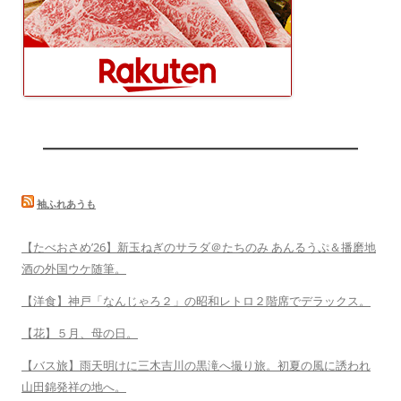
袖ふれあうも
【たべおさめ’26】新玉ねぎのサラダ＠たちのみ あんるうぷ＆播磨地
酒の外国ウケ随筆。
【洋食】神戸「なんじゃろ２」の昭和レトロ２階席でデラックス。
【花】５月、母の日。
【バス旅】雨天明けに三木吉川の黒滝へ撮り旅。初夏の風に誘われ
山田錦発祥の地へ。