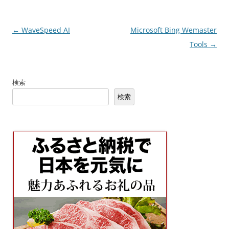
投
←
WaveSpeed AI
Microsoft Bing Wemaster
稿
Tools
→
ナ
ビ
検索
ゲ
検索
ー
シ
ョ
ン