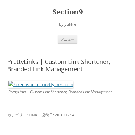
コ
ン
Section9
テ
ン
ツ
へ
by yukkie
ス
キ
ッ
プ
メニュー
PrettyLinks | Custom Link Shortener,
Branded Link Management
PrettyLinks | Custom Link Shortener, Branded Link Management
カテゴリー:
LINK
| 投稿日:
2026-05-14
|