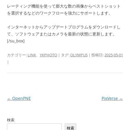
レーティング機能を使って膨大な数の画像からベストショット
を選択するなどのワークフローを強力にサポートします。
インターネットからアップデートプログラムをダウンロードし
て、ソフトウェアまたはカメラを最新の状態に更新します。
[/su_box]
カテゴリー:
LINK
、
YKPHOTO
| タグ:
OLYMPUS
| 投稿日:
2025-05-01
|
投
←
OpenPNE
PixVerse
→
稿
ナ
検索
ビ
検索