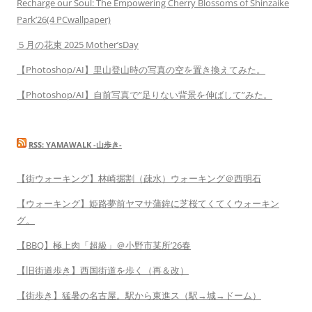
Recharge our Soul: The Empowering Cherry Blossoms of Shinzaike
Park’26(4 PCwallpaper)
５月の花束 2025 Mother’sDay
【Photoshop/AI】里山登山時の写真の空を置き換えてみた。
【Photoshop/AI】自前写真で”足りない背景を伸ばして”みた。
RSS: YAMAWALK -山歩き-
【街ウォーキング】林崎掘割（疎水）ウォーキング＠西明石
【ウォーキング】姫路夢前ヤマサ蒲鉾に芝桜てくてくウォーキン
グ。
【BBQ】極上肉「超級」＠小野市某所’26春
【旧街道歩き】西国街道を歩く（再＆改）
【街歩き】猛暑の名古屋。駅から東進ス（駅→城→ドーム）