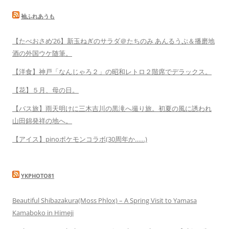
袖ふれあうも
【たべおさめ’26】新玉ねぎのサラダ＠たちのみ あんるうぷ＆播磨地
酒の外国ウケ随筆。
【洋食】神戸「なんじゃろ２」の昭和レトロ２階席でデラックス。
【花】５月、母の日。
【バス旅】雨天明けに三木吉川の黒滝へ撮り旅。初夏の風に誘われ
山田錦発祥の地へ。
【アイス】pinoポケモンコラボ(30周年か……)
YKPHOTO81
Beautiful Shibazakura(Moss Phlox) – A Spring Visit to Yamasa
Kamaboko in Himeji