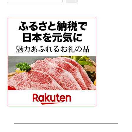
ゲ
ー
シ
ョ
ン