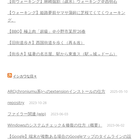
【街ウォーキング】林崎掘割（疎水）ウォーキング＠西明石
【ウォーキング】姫路夢前ヤマサ蒲鉾に芝桜てくてくウォーキン
グ。
【BBQ】極上肉「超級」＠小野市某所’26春
【旧街道歩き】西国街道を歩く（再＆改）
【街歩き】猛暑の名古屋。駅から東進ス（駅→城→ドーム）
イシカワな日々
ARC(chroniumu系)へのextensionインストールの仕方
2025-05-10
repositry
2023-10-28
ファイラー関連 (wip)
2023-06-03
WIndowsのシステムチェック＆修復の仕方（概要）
2023-06-02
【Google】端末が複数ある場合のGoogleマップのタイムラインの設