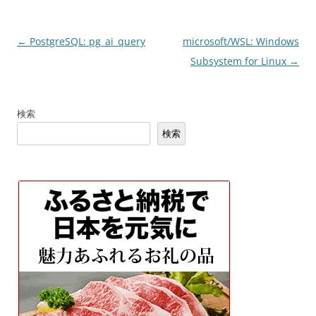
投
←
PostgreSQL: pg_ai_query
microsoft/WSL: Windows
稿
Subsystem for Linux
→
ナ
ビ
検索
ゲ
検索
ー
シ
ョ
ン