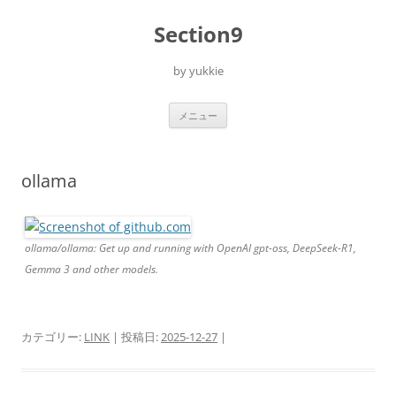
コ
ン
Section9
テ
ン
ツ
へ
by yukkie
ス
キ
ッ
プ
メニュー
ollama
ollama/ollama: Get up and running with OpenAI gpt-oss, DeepSeek-R1,
Gemma 3 and other models.
カテゴリー:
LINK
| 投稿日:
2025-12-27
|