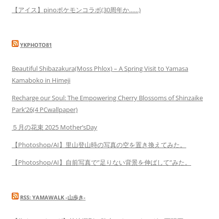
【アイス】pinoポケモンコラボ(30周年か……)
YKPHOTO81
Beautiful Shibazakura(Moss Phlox) – A Spring Visit to Yamasa
Kamaboko in Himeji
Recharge our Soul: The Empowering Cherry Blossoms of Shinzaike
Park’26(4 PCwallpaper)
５月の花束 2025 Mother’sDay
【Photoshop/AI】里山登山時の写真の空を置き換えてみた。
【Photoshop/AI】自前写真で”足りない背景を伸ばして”みた。
RSS: YAMAWALK -山歩き-