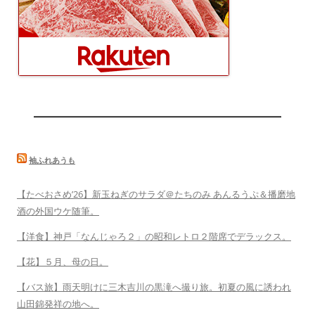
袖ふれあうも
【たべおさめ’26】新玉ねぎのサラダ＠たちのみ あんるうぷ＆播磨地
酒の外国ウケ随筆。
【洋食】神戸「なんじゃろ２」の昭和レトロ２階席でデラックス。
【花】５月、母の日。
【バス旅】雨天明けに三木吉川の黒滝へ撮り旅。初夏の風に誘われ
山田錦発祥の地へ。