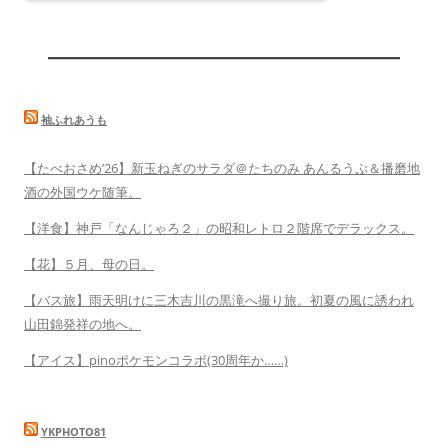
袖ふれあうも
【たべおさめ’26】新玉ねぎのサラダ＠たちのみ あんるうぷ＆播磨地
酒の外国ウケ随筆。
【洋食】神戸「なんじゃろ２」の昭和レトロ２階席でデラックス。
【花】５月、母の日。
【バス旅】雨天明けに三木吉川の黒滝へ撮り旅。初夏の風に誘われ
山田錦発祥の地へ。
【アイス】pinoポケモンコラボ(30周年か……)
YKPHOTO81