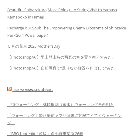
Beautiful Shibazakura(Moss Phlox) – A Spring Visit to Yamasa
Kamaboko in Himeji
Recharge our Soul: The Empowering Cherry Blossoms of Shinzaike
Park’26(4 PCwallpaper)
５月の花束 2025 Mother’sDay
【Photoshop/AI】里山登山時の写真の空を置き換えてみた。
【Photoshop/AI】自前写真で”足りない背景を伸ばして”みた。
RSS: YAMAWALK -山歩き-
【街ウォーキング】林崎掘割（疎水）ウォーキング＠西明石
【ウォーキング】姫路夢前ヤマサ蒲鉾に芝桜てくてくウォーキン
グ。
【BBQ】極上肉「超級」＠小野市某所’26春