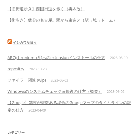
【旧街道歩き】西国街道を歩く（再＆改）
【街歩き】猛暑の名古屋。駅から東進ス（駅→城→ドーム）
イシカワな日々
ARC(chroniumu系)へのextensionインストールの仕方
2025-05-10
repositry
2023-10-28
ファイラー関連 (wip)
2023-06-03
WIndowsのシステムチェック＆修復の仕方（概要）
2023-06-02
【Google】端末が複数ある場合のGoogleマップのタイムラインの設
定の仕方
2023-04-09
カテゴリー