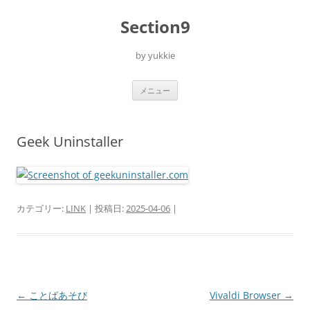
コ
ン
Section9
テ
ン
ツ
へ
by yukkie
ス
キ
ッ
プ
メニュー
Geek Uninstaller
カテゴリー:
LINK
| 投稿日:
2025-04-06
|
投
←
ことばあそび
Vivaldi Browser
→