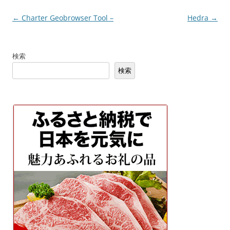
投
←
Charter Geobrowser Tool –
Hedra
→
稿
ナ
検索
ビ
検索
ゲ
ー
シ
ョ
ン