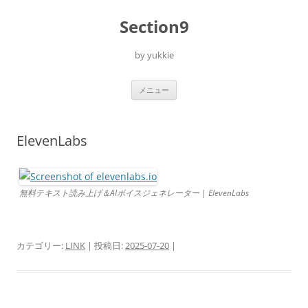
コ
ン
Section9
テ
ン
ツ
へ
by yukkie
ス
キ
ッ
プ
メニュー
ElevenLabs
無料テキスト読み上げ＆AIボイスジェネレーター | ElevenLabs
カテゴリー:
LINK
| 投稿日:
2025-07-20
|