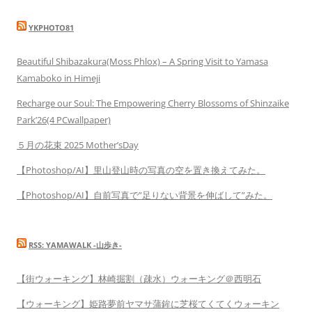
YKPHOTO81
Beautiful Shibazakura(Moss Phlox) – A Spring Visit to Yamasa
Kamaboko in Himeji
Recharge our Soul: The Empowering Cherry Blossoms of Shinzaike
Park’26(4 PCwallpaper)
５月の花束 2025 Mother’sDay
【Photoshop/AI】里山登山時の写真の空を置き換えてみた。
【Photoshop/AI】自前写真で”足りない背景を伸ばして”みた。
RSS: YAMAWALK -山歩き-
【街ウォーキング】林崎掘割（疎水）ウォーキング＠西明石
【ウォーキング】姫路夢前ヤマサ蒲鉾に芝桜てくてくウォーキン