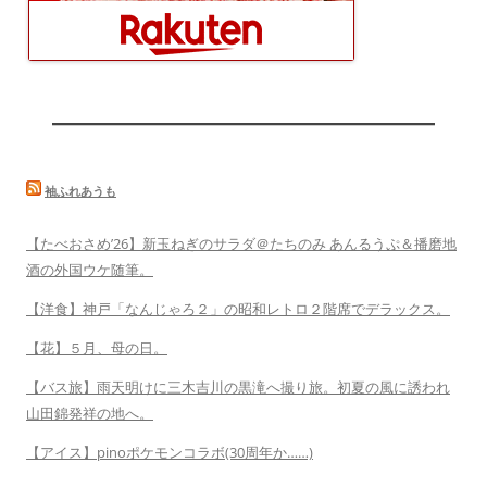
袖ふれあうも
【たべおさめ’26】新玉ねぎのサラダ＠たちのみ あんるうぷ＆播磨地
酒の外国ウケ随筆。
【洋食】神戸「なんじゃろ２」の昭和レトロ２階席でデラックス。
【花】５月、母の日。
【バス旅】雨天明けに三木吉川の黒滝へ撮り旅。初夏の風に誘われ
山田錦発祥の地へ。
【アイス】pinoポケモンコラボ(30周年か……)