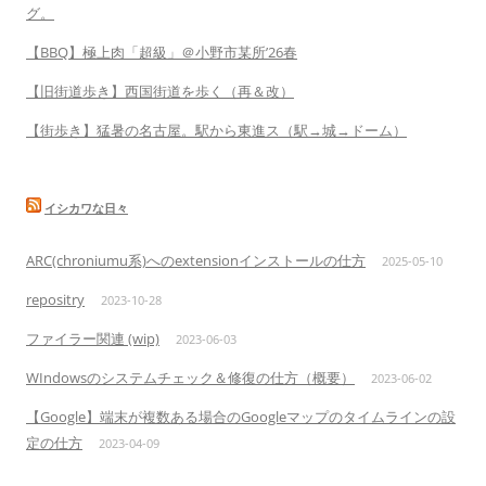
グ。
【BBQ】極上肉「超級」＠小野市某所’26春
【旧街道歩き】西国街道を歩く（再＆改）
【街歩き】猛暑の名古屋。駅から東進ス（駅→城→ドーム）
イシカワな日々
ARC(chroniumu系)へのextensionインストールの仕方
2025-05-10
repositry
2023-10-28
ファイラー関連 (wip)
2023-06-03
WIndowsのシステムチェック＆修復の仕方（概要）
2023-06-02
【Google】端末が複数ある場合のGoogleマップのタイムラインの設
定の仕方
2023-04-09