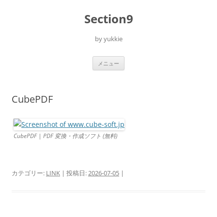
コ
ン
Section9
テ
ン
ツ
へ
by yukkie
ス
キ
ッ
プ
メニュー
CubePDF
CubePDF | PDF 変換・作成ソフト (無料)
カテゴリー:
LINK
| 投稿日:
2026-07-05
|