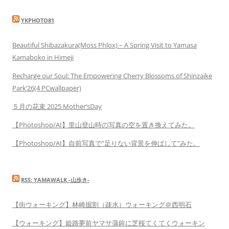
YKPHOTO81
Beautiful Shibazakura(Moss Phlox) – A Spring Visit to Yamasa
Kamaboko in Himeji
Recharge our Soul: The Empowering Cherry Blossoms of Shinzaike
Park’26(4 PCwallpaper)
５月の花束 2025 Mother’sDay
【Photoshop/AI】里山登山時の写真の空を置き換えてみた。
【Photoshop/AI】自前写真で”足りない背景を伸ばして”みた。
RSS: YAMAWALK -山歩き-
【街ウォーキング】林崎掘割（疎水）ウォーキング＠西明石
【ウォーキング】姫路夢前ヤマサ蒲鉾に芝桜てくてくウォーキン