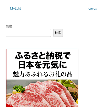
投
←
MyEdit
Icaros
→
稿
ナ
検索
ビ
検索
ゲ
ー
シ
ョ
ン