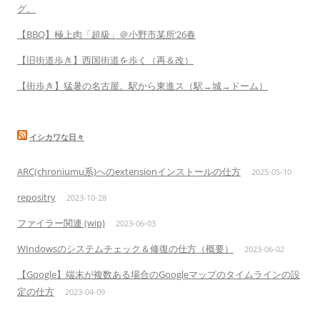
グ。
【BBQ】極上肉「超級」＠小野市某所’26春
【旧街道歩き】西国街道を歩く（再＆改）
【街歩き】猛暑の名古屋。駅から東進ス（駅→城→ドーム）
イシカワな日々
ARC(chroniumu系)へのextensionインストールの仕方
2025-05-10
repositry
2023-10-28
ファイラー関連 (wip)
2023-06-03
WIndowsのシステムチェック＆修復の仕方（概要）
2023-06-02
【Google】端末が複数ある場合のGoogleマップのタイムラインの設
定の仕方
2023-04-09