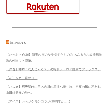
袖ふれあうも
【たべおさめ’26】新玉ねぎのサラダ＠たちのみ あんるうぷ＆播磨地
酒の外国ウケ随筆。
【洋食】神戸「なんじゃろ２」の昭和レトロ２階席でデラックス。
【花】５月、母の日。
【バス旅】雨天明けに三木吉川の黒滝へ撮り旅。初夏の風に誘われ
山田錦発祥の地へ。
【アイス】pinoポケモンコラボ(30周年か……)