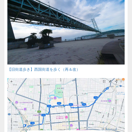
【旧街道歩き】西国街道を歩く（再＆改）