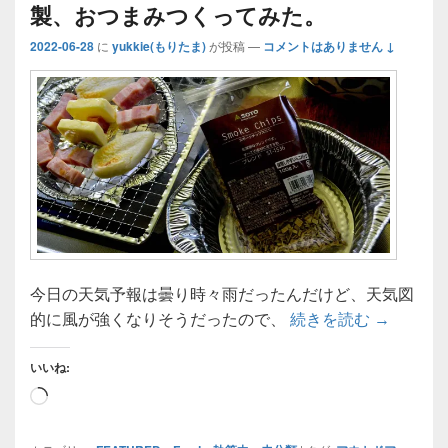
製、おつまみつくってみた。
2022-06-28
に
yukkie(もりたま)
が投稿
—
コメントはありません ↓
今日の天気予報は曇り時々雨だったんだけど、天気図
【家キャ
的に風が強くなりそうだったので、
続きを読む
→
いいね:
読
み
込