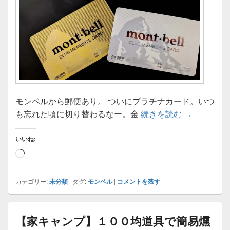
モンベルから郵便あり。 ついにプラチナカード。いつ
【モンベル
も忘れた頃に切り替わるなー。金
続きを読む
→
いいね:
読
み
込
カテゴリー:
未分類
|
タグ:
モンベル
|
コメントを残す
み
中…
【家キャンプ】１００均道具で簡易燻