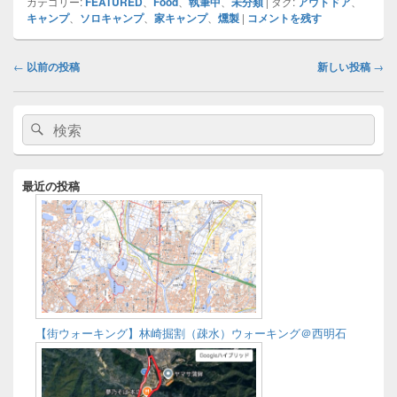
カテゴリー:
FEATURED
、
Food
、
執筆中
、
未分類
|
タグ:
アウトドア
、
キャンプ
、
ソロキャンプ
、
家キャンプ
、
燻製
|
コメントを残す
み
中…
投
←
以前の投稿
新しい投稿
→
稿
ナ
メ
ビ
検
検
イ
ゲ
索:
ン
索
ー
サ
イ
シ
最近の投稿
ド
ョ
バ
ン
ー
ウ
ィ
ジ
ェ
ッ
ト
【街ウォーキング】林崎掘割（疎水）ウォーキング＠西明石
エ
リ
ア