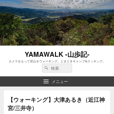
YAMAWALK -山歩記-
カメラをもって登山＆ウォーキング。ときどきキャンプ&クッキング。
検
検
索:
索
メニュー
【ウォーキング】大津あるき（近江神
宮/三井寺）