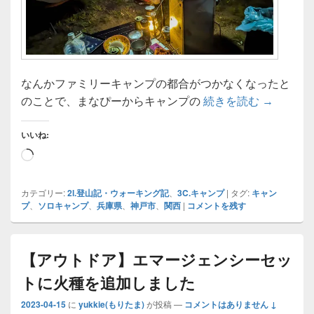
なんかファミリーキャンプの都合がつかなくなったと
【キャンプ
のことで、まなぴーからキャンプの
続きを読む
→
いいね:
読
み
込
カテゴリー:
2l.登山記・ウォーキング記
、
3C.キャンプ
|
タグ:
キャン
プ
、
ソロキャンプ
、
兵庫県
、
神戸市
、
関西
|
コメントを残す
み
中…
【アウトドア】エマージェンシーセッ
トに火種を追加しました
2023-04-15
に
yukkie(もりたま)
が投稿
—
コメントはありません ↓