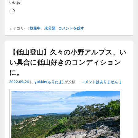
いいね:
読
み
込
カテゴリー:
執筆中
、
未分類
|
コメントを残す
み
中…
【低山登山】久々の小野アルプス、い
い具合に低山好きのコンディション
に。
2022-09-24
に
yukkie(もりたま)
が投稿
—
コメントはありません ↓