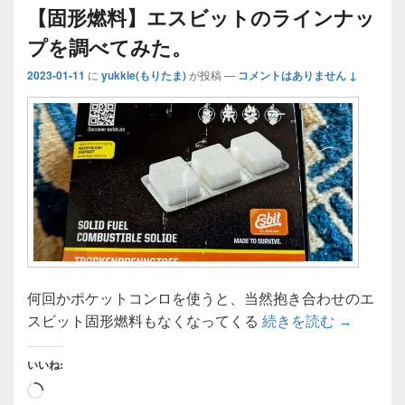
【固形燃料】エスビットのラインナッ
プを調べてみた。
2023-01-11
に
yukkie(もりたま)
が投稿
—
コメントはありません ↓
何回かポケットコンロを使うと、当然抱き合わせのエ
【固形燃
スビット固形燃料もなくなってくる
続きを読む
→
いいね:
読