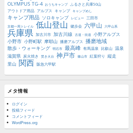
OLYMPUS TG-4
ふるさと兵庫50山
おうちキャンプ
アウトドア用品
アルプス
キャンプ
キャンプめし
キャンプ用品
ソロキャンプ
三田市
レビュー
低山登山
六甲山
健歩会
京都一周トレイル
六甲山系
兵庫県
加古川線
小野アルプス
加古川市
古道・街道
播磨地域
小野市
小野町駅
摩耶山
播磨アルプス
最高峰
散歩・ウォーキング
温泉
有馬温泉
比叡山
明石市
神戸市
滋賀県
縦走
炭火焼き
紅葉狩り
焚き火台
篠山市
関西
里山
阪急六甲駅
メタ情報
ログイン
投稿フィード
コメントフィード
WordPress.org