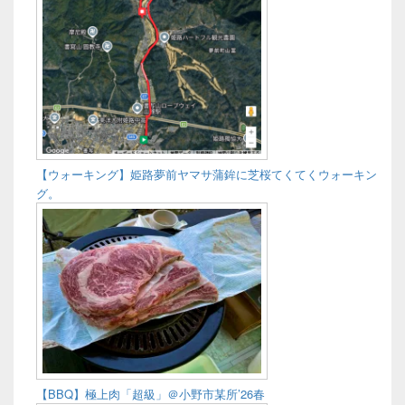
【ウォーキング】姫路夢前ヤマサ蒲鉾に芝桜てくてくウォーキン
グ。
【BBQ】極上肉「超級」＠小野市某所’26春