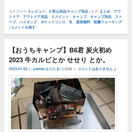
み
込
カテゴリー:
4.レビュー
、
4.登山用品/キャンプ用品
|
タグ:
まとめ
、
アウ
トドア
、
アウトドア用品
、
エスビット
、
キャンプ
、
キャンプ用品
、
スト
み
ーブ
、
ハイキング
、
ポケットコンロ
、
冬
、
固形燃料
、
軽量ウォーキング
中…
|
コメントを残す
【おうちキャンプ】B6君 炭火初め
2023 牛カルビとか せせり とか。
2023-01-02
に
yukkie(もりたま)
が投稿
—
コメントはありません ↓