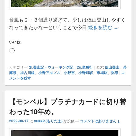
台風も２・３個通り過ぎて、少しは低山登山しやすく
【低山登
なってきたかなーということで今日
続きを読む
→
いいね:
読
み
込
カテゴリー:
2l.登山記・ウォーキング記
、
2s.単独行
|
タグ:
低山登山
、
兵
庫県
、
加古川線
、
小野アルプス
、
小野市
、
小野町駅
、
市場駅
、
温泉
|
コ
み
メントを残す
中…
【モンベル】プラチナカードに切り替
わった10年め。
2022-08-17
に
yukkie(もりたま)
が投稿
—
コメントはありません ↓