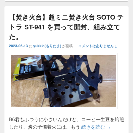
中…
【焚き火台】超ミニ焚き火台 SOTO テ
トラ ST-941 を買って開封、組み立て
た。
2023-06-13
に
yukkie(もりたま)
が投稿
—
コメントはありません ↓
B6君もふつうに小さいんだけど、コーヒー生豆を焙煎
【焚き火台】
したり、炭の予備着火には、もう
続きを読む
→