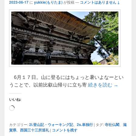
2023-06-17
に
yukkie(もりたま)
が投稿
—
コメントはありません ↓
6月１７日。山に登るにはちょっと暑いよなーとい
【ウォー
うことで、以前比叡山帰りに立ち寄
続きを読む
→
いいね:
読
み
込
カテゴリー:
2l.登山記・ウォーキング記
、
2s.単独行
|
タグ:
寺社仏閣
、
滋
賀県
、
西国三十三所巡礼
|
コメントを残す
み