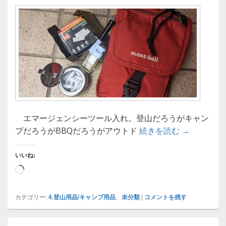
エマージェンシーツール入れ。登山だろうがキャン
【アウトド
プだろうがBBQだろうがアウトド
続きを読む
→
いいね:
読
み
込
カテゴリー:
4.登山用品/キャンプ用品
、
未分類
|
コメントを残す
み
中…