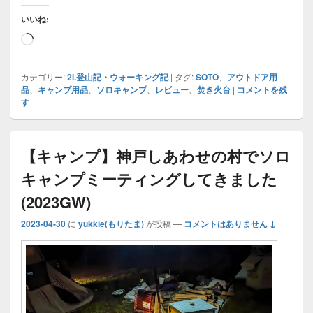
いいね:
読
み
込
カテゴリー:
2l.登山記・ウォーキング記
|
タグ:
SOTO
、
アウトドア用
品
、
キャンプ用品
、
ソロキャンプ
、
レビュー
、
焚き火台
|
コメントを残
み
す
中…
【キャンプ】神戸しあわせの村でソロ
キャンプミーティングしてきました
(2023GW)
2023-04-30
に
yukkie(もりたま)
が投稿
—
コメントはありません ↓