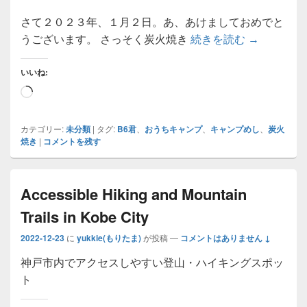
さて２０２３年、１月２日。あ、あけましておめでと
【おうちキャ
うございます。 さっそく炭火焼き
続きを読む
→
いいね:
読
み
込
カテゴリー:
未分類
|
タグ:
B6君
、
おうちキャンプ
、
キャンプめし
、
炭火
焼き
|
コメントを残す
み
中…
Accessible Hiking and Mountain
Trails in Kobe City
2022-12-23
に
yukkie(もりたま)
が投稿
—
コメントはありません ↓
神戸市内でアクセスしやすい登山・ハイキングスポッ
ト