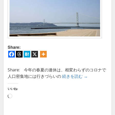
Share:
Share: 今年の春夏の連休は、相変わらずのコロナで
【ウォーキング
人口密集地には行きづらいの
続きを読む
→
いいね:
読
み
込