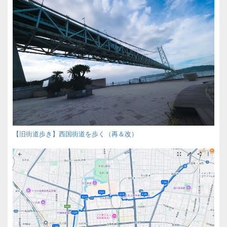
【旧街道歩き】西国街道を歩く（再＆改）