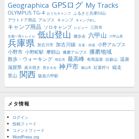
GPSログ
Geographica
My Tracks
OLYMPUS TG-4
ふるさと兵庫50山
おうちキャンプ
アウトドア用品
アルプス
キャンプ
キャンプめし
キャンプ用品
ソロキャンプ
三田市
レビュー
低山登山
六甲山
健歩会
京都一周トレイル
六甲山系
兵庫県
加古川線
小野アルプス
加古川市
古道・街道
播磨地域
小野市
小野町駅
摩耶山
播磨アルプス
最高峰
散歩・ウォーキング
温泉
有馬温泉
比叡山
明石市
神戸市
滋賀県
縦走
炭火焼き
紅葉狩り
焚き火台
篠山市
関西
里山
阪急六甲駅
メタ情報
ログイン
投稿フィード
コメントフィード
WordPress.org