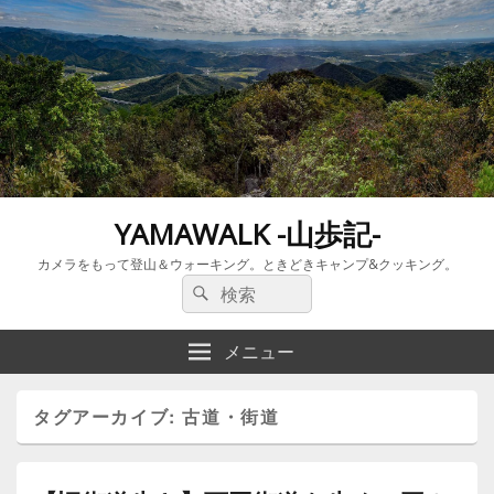
YAMAWALK -山歩記-
カメラをもって登山＆ウォーキング。ときどきキャンプ&クッキング。
検
検
索:
索
メニュー
タグアーカイブ:
古道・街道