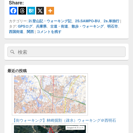
み
Share:
中…
カテゴリー:
2l.登山記・ウォーキング記
、
2S.SAMPO-BU
、
2s.単独行
|
タグ:
GPSログ
、
兵庫県
、
古道・街道
、
散歩・ウォーキング
、
明石市
、
西国街道
、
関西
|
コメントを残す
メ
検
検
イ
索:
ン
索
サ
イ
最近の投稿
ド
バ
ー
ウ
ィ
ジ
ェ
ッ
ト
【街ウォーキング】林崎掘割（疎水）ウォーキング＠西明石
エ
リ
ア