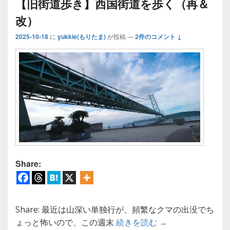
【旧街道歩き】西国街道を歩く（再＆
改）
2025-10-18
に
yukkie(もりたま)
が投稿
—
2件のコメント ↓
Share:
Share: 最近は山深い単独行が、頻繁なクマの出没でち
【旧街道歩き】西
ょっと怖いので、この週末
続きを読む
→