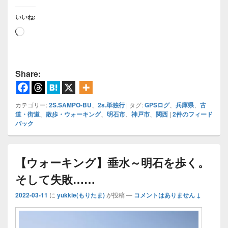
いいね:
読
み
込
み
Share:
中…
カテゴリー:
2S.SAMPO-BU
、
2s.単独行
|
タグ:
GPSログ
、
兵庫県
、
古
道・街道
、
散歩・ウォーキング
、
明石市
、
神戸市
、
関西
|
2
件のフィード
バック
【ウォーキング】垂水～明石を歩く。
そして失敗……
2022-03-11
に
yukkie(もりたま)
が投稿
—
コメントはありません ↓