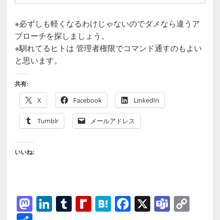
※必ずしも軽くなるわけじゃないのでダメなら違うア
プローチを探しましょう。
※馴れてるヒトは 管理者権限でコマンド通すのもよい
と思います。
共有:
X
Facebook
LinkedIn
Tumblr
メールアドレス
いいね:
M
Li
T
R
H
F
X
T
C
a
n
u
e
at
a
e
o