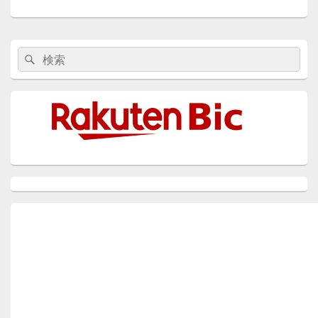
稿:
メ
検
検
イ
索:
ン
索
サ
イ
ド
バ
ー
ウ
ィ
ジ
ェ
ッ
ト
エ
リ
ア