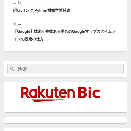
稿
前
←
前
ナ
[備忘リンク]Python機械学習関連
の
ビ
投
ゲ
次
次
→
稿:
ー
【Google】端末が複数ある場合のGoogleマップのタイムラ
の
シ
インの設定の仕方
投
ョ
稿:
ン
メ
検
検
イ
索:
ン
索
サ
イ
ド
バ
ー
ウ
ィ
ジ
ェ
ッ