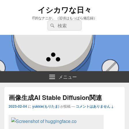
イシカワな日々
IT的なナニか。（近頃はもっぱら備忘録）
検
検
索:
索
メニュー
画像生成AI Stable Diffusion関連
2023-02-04
に
yukkie(もりたま)
が投稿
—
コメントはありません ↓