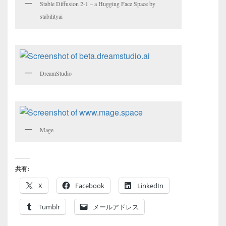
Stable Diffusion 2-1 – a Hugging Face Space by
stabilityai
DreamStudio
Mage
共有:
X
Facebook
LinkedIn
Tumblr
メールアドレス