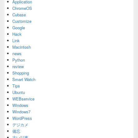
Application
ChromeOS
Cubase
Customize
Google
Hack
Link
Macintosh
news
Python
review
Shopping
Smart Watch
Tips
Ubuntu
WEBservice
Windows
Windows7
WordPress
デジカメ
備忘
古い記事