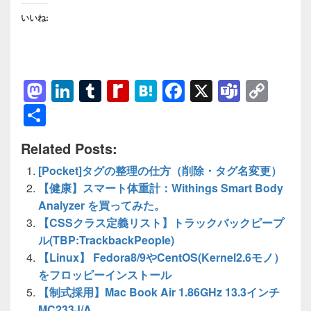
いいね:
M
Li
T
R
H
F
X
T
C
a
n
u
e
at
a
e
o
共
st
k
m
di
e
c
a
p
有
Related Posts:
o
e
bl
ff
n
e
m
y
[Pocket]タグの整理の仕方（削除・タグ名変更）
d
dI
r
M
a
b
s
Li
【健康】スマート体重計：Withings Smart Body
o
n
y
o
n
Analyzer を買ってみた。
n
P
o
k
【CSSクラス定義リスト】トラックバックピープ
a
k
ル(TBP:TrackbackPeople)
【Linux】 Fedora8/9やCentOS(Kernel2.6モノ）
g
をフロッピーインストール
e
【制式採用】Mac Book Air 1.86GHz 13.3インチ
MC233J/A