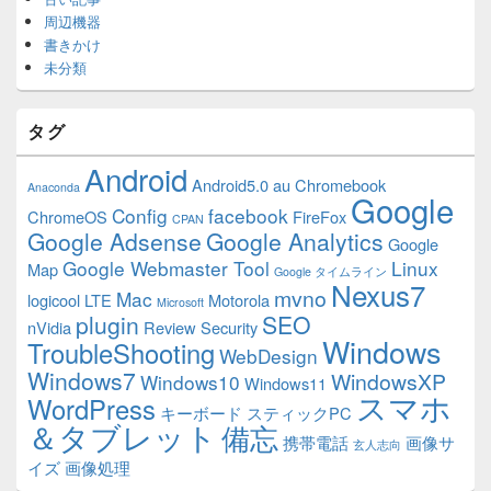
周辺機器
書きかけ
未分類
タグ
Android
Android5.0
au
Chromebook
Anaconda
Google
Config
facebook
ChromeOS
FireFox
CPAN
Google Adsense
Google Analytics
Google
Google Webmaster Tool
Linux
Map
Google タイムライン
Nexus7
mvno
Mac
logicool
LTE
Motorola
Microsoft
plugin
SEO
nVidia
Review
Security
Windows
TroubleShooting
WebDesign
Windows7
WindowsXP
Windows10
Windows11
スマホ
WordPress
キーボード
スティックPC
＆タブレット
備忘
携帯電話
画像サ
玄人志向
イズ
画像処理