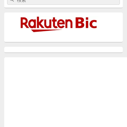
索:
n
P
o
k
ン
索
サ
a
k
イ
ド
g
バ
ー
e
ウ
ィ
ジ
ェ
ッ
ト
エ
リ
ア