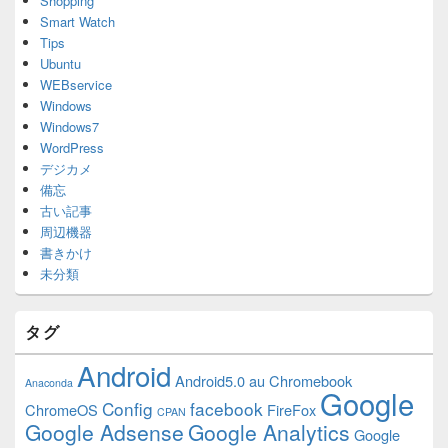
Shopping
Smart Watch
Tips
Ubuntu
WEBservice
Windows
Windows7
WordPress
デジカメ
備忘
古い記事
周辺機器
書きかけ
未分類
タグ
Android
Android5.0
au
Chromebook
Anaconda
Google
Config
facebook
ChromeOS
FireFox
CPAN
Google Adsense
Google Analytics
Google