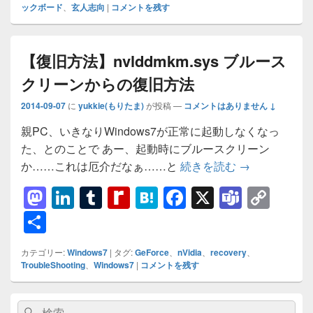
o
e
bl
ff
n
e
m
y
ックボード
、
玄人志向
|
コメントを残す
d
dI
r
M
a
b
s
Li
o
n
y
o
n
【復旧方法】nvlddmkm.sys ブルース
n
P
o
k
クリーンからの復旧方法
a
k
2014-09-07
に
yukkie(もりたま)
が投稿
—
コメントはありません ↓
g
親PC、いきなりWindows7が正常に起動しなくなっ
e
た、とのことで あー、起動時にブルースクリーン
【復旧方法】nv
か……これは厄介だなぁ……と
続きを読む
→
M
Li
T
R
H
F
X
T
C
a
n
u
e
at
a
e
o
共
st
k
m
di
e
c
a
p
有
カテゴリー:
Windows7
|
タグ:
GeForce
、
nVidia
、
recovery
、
o
e
bl
ff
n
e
m
y
TroubleShooting
、
Windows7
|
コメントを残す
d
dI
r
M
a
b
s
Li
メ
o
n
y
o
n
検
検
イ