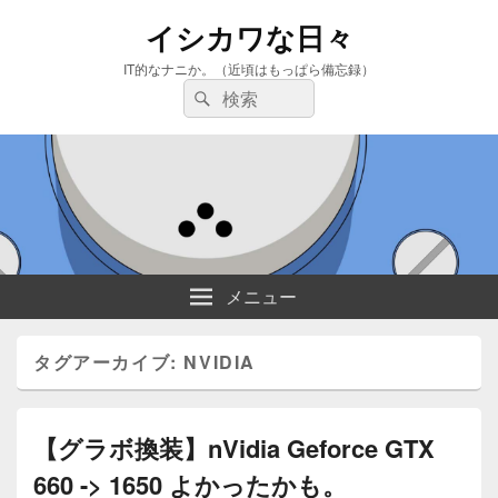
イシカワな日々
IT的なナニか。（近頃はもっぱら備忘録）
検
検
索:
索
メニュー
タグアーカイブ:
NVIDIA
【グラボ換装】nVidia Geforce GTX
660 -> 1650 よかったかも。