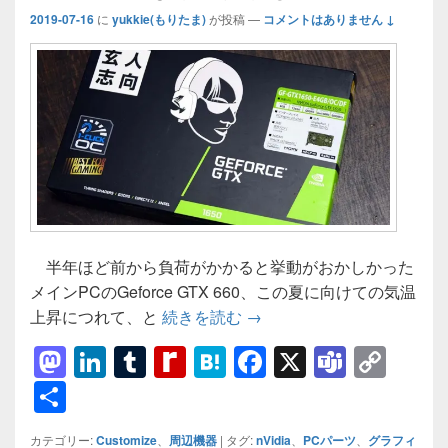
2019-07-16
に
yukkie(もりたま)
が投稿
—
コメントはありません ↓
半年ほど前から負荷がかかると挙動がおかしかった
メインPCのGeforce GTX 660、この夏に向けての気温
【グラボ換装】nVidia Gefor
上昇につれて、と
続きを読む
→
M
Li
T
R
H
F
X
T
C
a
n
u
e
at
a
e
o
共
st
k
m
di
e
c
a
p
有
カテゴリー:
Customize
、
周辺機器
|
タグ:
nVidia
、
PCパーツ
、
グラフィ