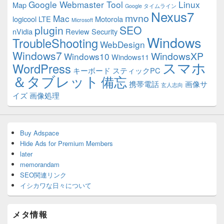
Google Webmaster Tool
Linux
Map
Google タイムライン
Nexus7
mvno
Mac
logicool
LTE
Motorola
Microsoft
plugin
SEO
nVidia
Review
Security
Windows
TroubleShooting
WebDesign
Windows7
WindowsXP
Windows10
Windows11
スマホ
WordPress
キーボード
スティックPC
＆タブレット
備忘
携帯電話
画像サ
玄人志向
イズ
画像処理
Buy Adspace
Hide Ads for Premium Members
later
memorandam
SEO関連リンク
イシカワな日々について
メタ情報