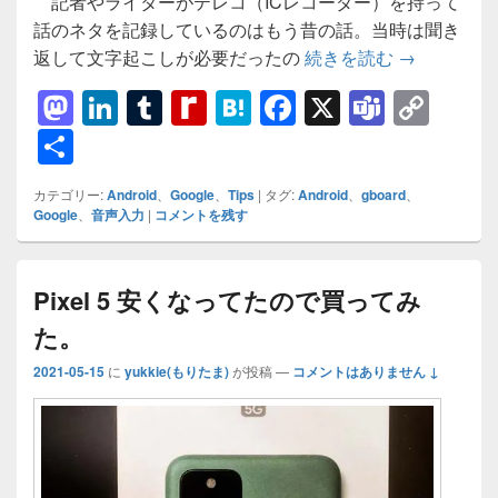
記者やライターがテレコ（ICレコーダー）を持って
話のネタを記録しているのはもう昔の話。当時は聞き
【Google
返して文字起こしが必要だったの
続きを読む
→
M
Li
T
R
H
F
X
T
C
a
n
u
e
at
a
e
o
共
st
k
m
di
e
c
a
p
有
カテゴリー:
Android
、
Google
、
Tips
|
タグ:
Android
、
gboard
、
o
e
bl
ff
n
e
m
y
Google
、
音声入力
|
コメントを残す
d
dI
r
M
a
b
s
Li
o
n
y
o
n
Pixel 5 安くなってたので買ってみ
n
P
o
k
た。
a
k
2021-05-15
に
yukkie(もりたま)
が投稿
—
コメントはありません ↓
g
e