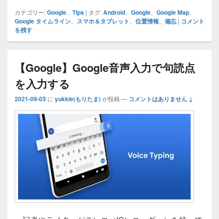
st
k
m
di
e
c
a
p
有
カテゴリー:
Google
、
Tips
|
タグ:
Android
、
Google
、
Google Map
、
o
e
bl
ff
n
e
m
y
Google タイムライン
、
スマホ＆タブレット
、
位置情報
、
備忘
|
コメント
を残す
d
dI
r
M
a
b
s
Li
o
n
y
o
n
n
P
o
k
【Google】Google音声入力で句読点
a
k
を入力する
g
2021-09-03
に
yukkie(もりたま)
が投稿
—
コメントはありません ↓
e