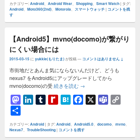
カテゴリー:
Android
、
Android Wear
、
Shopping
、
Smart Watch
|
タグ:
o
e
bl
ff
n
e
m
y
Android
、
Moto360(2nd)
、
Motorola
、
スマートウォッチ
|
コメントを残
す
d
dI
r
M
a
b
s
Li
o
n
y
o
n
n
P
o
k
【Android5】mvno(docomo)が繋がり
a
k
にくい場合には
g
2015-03-15
に
yukkie(もりたま)
が投稿
—
コメントはありません ↓
e
市街地だとあんま気にならないんだけど、どうも
nexus7 をAndroid5にアップグレードしてから
【Android5】mvno(d
mvno(docomo)の受
続きを読む
→
M
Li
T
R
H
F
X
T
C
a
n
u
e
at
a
e
o
共
st
k
m
di
e
c
a
p
有
カテゴリー:
Android
|
タグ:
Android
、
Android5.0
、
docomo
、
mvno
、
o
e
bl
ff
n
e
m
y
Nexus7
、
TroubleShooting
|
コメントを残す
d
dI
r
M
a
b
s
Li