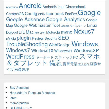
Android
Android5.0
au
Chromebook
Anaconda
Google
Config
facebook
ChromeOS
FireFox
CPAN
Google Adsense
Google Analytics
Google
Google Webmaster Tool
Linux
Map
Google タイムライン
Nexus7
mvno
Mac
logicool
LTE
Motorola
Microsoft
plugin
SEO
nVidia
Review
Security
Windows
TroubleShooting
WebDesign
Windows7
WindowsXP
Windows10
Windows11
スマホ
WordPress
キーボード
スティックPC
＆タブレット
備忘
携帯電話
画像サ
玄人志向
イズ
画像処理
Buy Adspace
Hide Ads for Premium Members
later
memorandam
SEO関連リンク