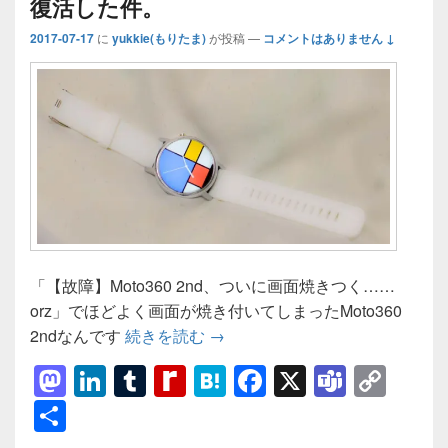
復活した件。
a
k
2017-07-17
に
yukkie(もりたま)
が投稿
—
コメントはありません ↓
g
e
「【故障】Moto360 2nd、ついに画面焼きつく……
orz」でほどよく画面が焼き付いてしまったMoto360
【復活】Moto 360 2nd が代
2ndなんです
続きを読む
→
M
Li
T
R
H
F
X
T
C
a
n
u
e
at
a
e
o
共
st
k
m
di
e
c
a
p
有