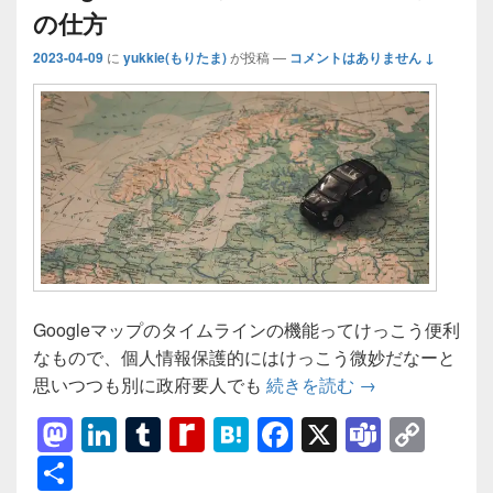
の仕方
2023-04-09
に
yukkie(もりたま)
が投稿
—
コメントはありません ↓
Googleマップのタイムラインの機能ってけっこう便利
なもので、個人情報保護的にはけっこう微妙だなーと
【Google】
思いつつも別に政府要人でも
続きを読む
→
M
Li
T
R
H
F
X
T
C
a
n
u
e
at
a
e
o
共