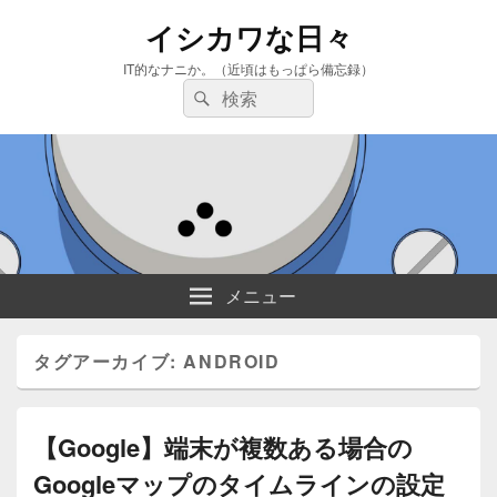
イシカワな日々
IT的なナニか。（近頃はもっぱら備忘録）
検
検
索:
索
メニュー
タグアーカイブ:
ANDROID
【Google】端末が複数ある場合の
Googleマップのタイムラインの設定