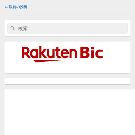
投
o
n
y
o
n
←
以前の投稿
稿
n
P
o
k
ナ
メ
ビ
a
k
検
検
イ
ゲ
索:
ン
索
g
ー
サ
イ
e
シ
ド
ョ
バ
ン
ー
ウ
ィ
ジ
ェ
ッ
ト
エ
リ
ア