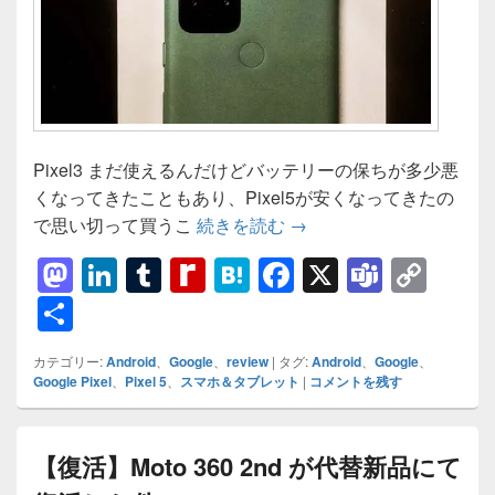
Pixel3 まだ使えるんだけどバッテリーの保ちが多少悪
くなってきたこともあり、Pixel5が安くなってきたの
Pixel 5 安くなってた
で思い切って買うこ
続きを読む
→
M
Li
T
R
H
F
X
T
C
a
n
u
e
at
a
e
o
共
st
k
m
di
e
c
a
p
有
カテゴリー:
Android
、
Google
、
review
|
タグ:
Android
、
Google
、
o
e
bl
ff
n
e
m
y
Google Pixel
、
Pixel 5
、
スマホ＆タブレット
|
コメントを残す
d
dI
r
M
a
b
s
Li
o
n
y
o
n
【復活】Moto 360 2nd が代替新品にて
n
P
o
k