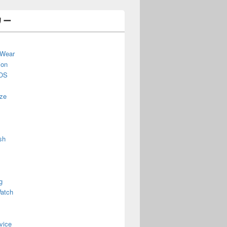
リー
 Wear
ion
OS
ze
sh
g
atch
vice