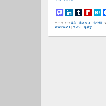
M
Li
T
R
a
n
u
e
a
カテゴリー:
備忘
、
書きかけ
、
未分類
|
タ
st
k
m
di
e
Windows11
|
コメントを残す
o
e
bl
ff
n
d
dI
r
M
a
o
n
y
n
P
a
g
e