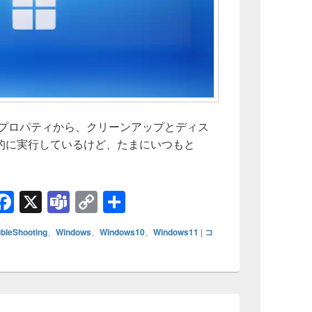
のプロパティから、クリーンアップとディス
的に実行しているけど、たまにいつもと
ステムチェック＆修復の仕方（概要）
H
F
X
T
C
共
t
a
e
o
有
ubleShooting
、
Windows
、
Windows10
、
Windows11
|
コ
c
a
p
e
m
y
b
s
Li