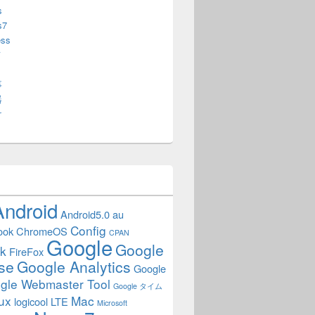
s
s7
ess
メ
事
器
け
Android
Android5.0
au
Config
ook
ChromeOS
CPAN
Google
Google
k
FireFox
se
Google Analytics
Google
gle Webmaster Tool
Google タイム
ux
Mac
logicool
LTE
Microsoft