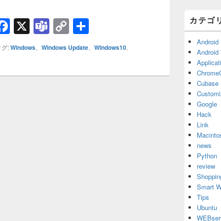
カテゴ
H
F
X
T
C
共
t
a
e
o
有
Android
グ:
Windows
、
Windows Update
、
Windows10
、
c
a
p
Android
Applicat
e
m
y
Chrome
b
s
Li
Cubase
Customi
o
n
Google
o
k
Hack
Link
k
Macinto
news
Python
review
Shoppin
Smart W
Tips
Ubuntu
WEBser