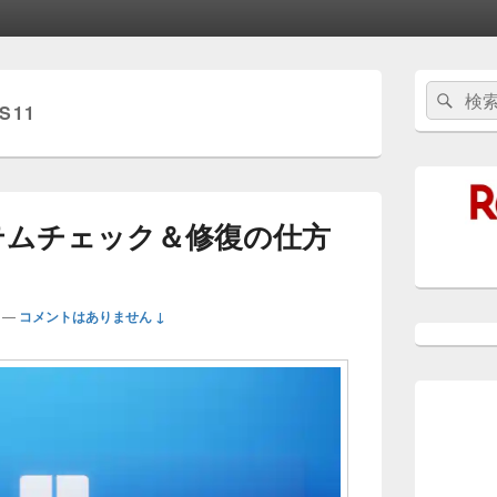
メ
検
検
イ
S11
索:
ン
索
サ
イ
ド
バ
ー
ステムチェック＆修復の仕方
ウ
ィ
ジ
ェ
—
コメントはありません ↓
ッ
ト
エ
リ
ア