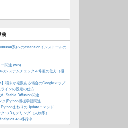
投稿
hroniumu系)へのextensionインストールの
y
関連 (wip)
owsのシステムチェック＆修復の仕方（概
gle】端末が複数ある場合のGoogleマップ
ムラインの設定の仕方
 Stable Diffusion関連
ンク]Python機械学習関連
PythonまわりのUpdateコマンド
ンク:３Dモデリング（人物系）
 Analytics 4へ移行中