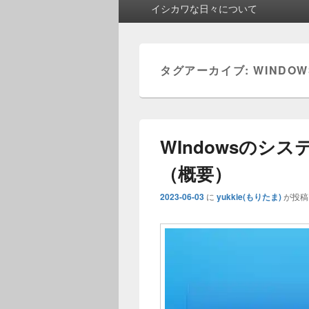
メ
イシカワな日々について
イ
ン
メ
ニ
タグアーカイブ:
WINDOW
ュ
ー
WIndowsのシ
（概要）
2023-06-03
に
yukkie(もりたま)
が投稿