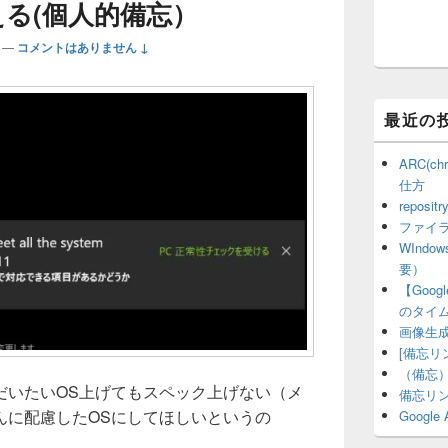
o
n
備える(個人的備忘）
o
k
—
コメントはありません ↓
k
最近の
ARC(c
仕方
repositr
ファイラー
WInd
要）
【Goo
のタイ
画像生成AI
[備忘リ
（備忘）
だいたいOS上げてもスペック上げない（メ
備忘リ
んに配慮したOSにしてほしいというの
Google
備える(個人的備忘）