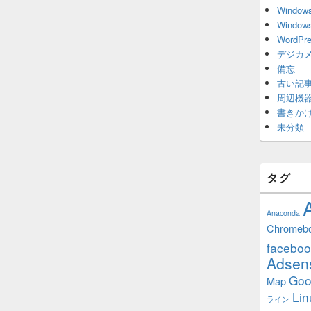
Window
Window
WordPr
デジカ
備忘
古い記
周辺機
書きか
未分類
タグ
Anaconda
Chromeb
faceboo
Adsen
Goo
Map
Lin
ライン