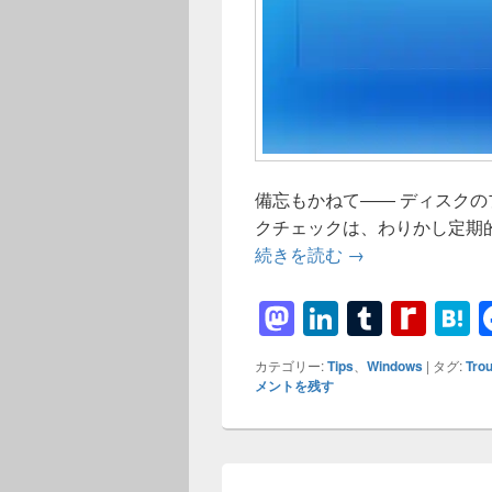
備忘もかねて―― ディスク
クチェックは、わりかし定期
WIndowsのシ
続きを読む
→
M
Li
T
R
a
n
u
e
a
カテゴリー:
Tips
、
Windows
|
タグ:
Tro
st
k
m
di
e
メントを残す
o
e
bl
ff
n
d
dI
r
M
a