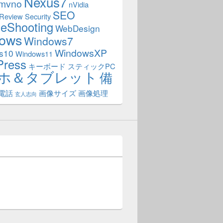
Nexus7
mvno
nVidia
SEO
Review
Security
leShooting
WebDesign
ows
Windows7
WindowsXP
s10
Windows11
Press
キーボード
スティックPC
ホ＆タブレット
備
電話
画像サイズ
画像処理
玄人志向