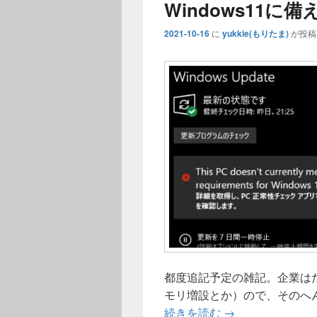
o
n
y
Windows11に
n
P
2021-10-16
に
yukkie(もりたま)
が投稿
a
g
e
都度追記予定の雑記。企業は
モリ増設とか）ので、そのへ
Windows11に
続きを読む
→