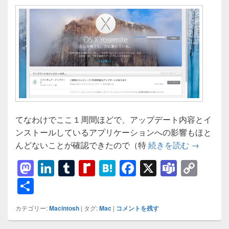
てなわけでここ１周間ほどで、アップデート内容とイ
ンストールしているアプリケーションへの影響もほと
[Mac]OS X
んどないことが確認できたので（特
続きを読む
→
M
Li
T
R
H
F
X
T
C
a
n
u
e
at
a
e
o
共
st
k
m
di
e
c
a
p
有
カテゴリー:
Macintosh
|
タグ:
Mac
|
コメントを残す
o
e
bl
ff
n
e
m
y