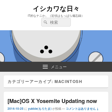
イシカワな日々
IT的なナニか。（近頃はもっぱら備忘録）
検
検
索:
索
メニュー
カテゴリーアーカイブ:
MACINTOSH
[Mac]OS X Yosemite Updating now
2014-10-25
に
yukkie(もりたま)
が投稿
—
コメントはありません ↓