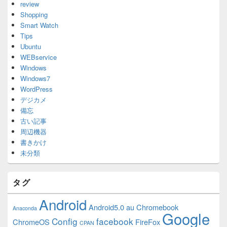
review
Shopping
Smart Watch
Tips
Ubuntu
WEBservice
Windows
Windows7
WordPress
デジカメ
備忘
古い記事
周辺機器
書きかけ
未分類
タグ
Android
Android5.0
au
Chromebook
Anaconda
Google
Config
facebook
ChromeOS
FireFox
CPAN