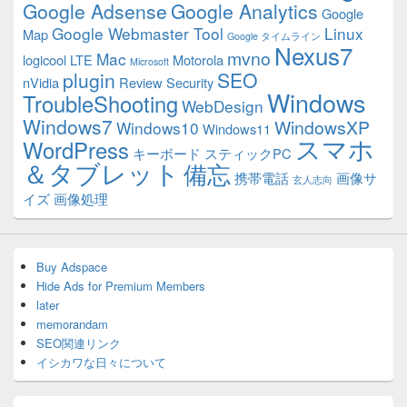
Google Adsense
Google Analytics
Google
Google Webmaster Tool
Linux
Map
Google タイムライン
Nexus7
mvno
Mac
logicool
LTE
Motorola
Microsoft
plugin
SEO
nVidia
Review
Security
Windows
TroubleShooting
WebDesign
Windows7
WindowsXP
Windows10
Windows11
スマホ
WordPress
キーボード
スティックPC
＆タブレット
備忘
携帯電話
画像サ
玄人志向
イズ
画像処理
Buy Adspace
Hide Ads for Premium Members
later
memorandam
SEO関連リンク
イシカワな日々について