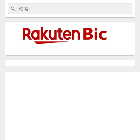
d
dI
r
M
a
b
s
Li
メ
検
検
イ
o
n
y
o
n
索:
ン
索
n
P
o
k
サ
イ
a
k
ド
バ
g
ー
ウ
e
ィ
ジ
ェ
ッ
ト
エ
リ
ア