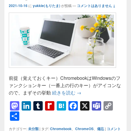
2021-10-16
に
yukkie(もりたま)
が投稿
—
コメントはありません ↓
前提（覚えておくキー）ChromebookはWindowsのフ
ァンクションキー（一番上の行のキー）がアイコンな
備忘）Chromebook
ので、まずその挙動
続きを読む
→
M
Li
T
R
H
F
X
T
C
a
n
u
e
at
a
e
o
共
st
k
m
di
e
c
a
p
有
カテゴリー:
未分類
|
タグ:
Chromebook
、
ChromeOS
、
備忘
|
コメント