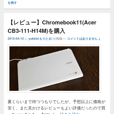
o
e
bl
ff
n
e
m
y
を残す
d
dI
r
M
a
b
s
Li
o
n
y
o
n
【レビュー】Chromebook11(Acer
n
P
o
k
CB3-111-H14M)を購入
a
k
2015-04-10
に
yukkie(もりたま)
が投稿
—
コメントはありません ↓
g
e
夏くらいまで待つつもりでしたが、予想以上に価格が
安く、また見かけるレビューもよい評価だったので買
【レビュー】Chrome