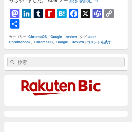
っちゃいました。 Acer ノー
続きを読む
→
M
Li
T
R
H
F
X
T
C
a
n
u
e
at
a
e
o
共
st
k
m
di
e
c
a
p
有
カテゴリー:
ChromeOS
、
Google
、
review
|
タグ:
acer
、
o
e
bl
ff
n
e
m
y
Chromebook
、
ChromeOS
、
Google
、
Review
|
コメントを残す
d
dI
r
M
a
b
s
Li
メ
o
n
y
o
n
検
検
イ
索:
n
P
o
k
ン
索
サ
a
k
イ
ド
g
バ
ー
e
ウ
ィ
ジ
ェ
ッ
ト
エ