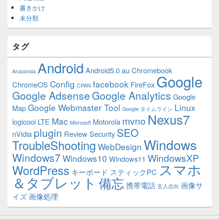
書きかけ
未分類
タグ
Android
Android5.0
au
Chromebook
Anaconda
Google
Config
facebook
ChromeOS
FireFox
CPAN
Google Adsense
Google Analytics
Google
Google Webmaster Tool
Linux
Map
Google タイムライン
Nexus7
mvno
Mac
logicool
LTE
Motorola
Microsoft
plugin
SEO
nVidia
Review
Security
Windows
TroubleShooting
WebDesign
Windows7
WindowsXP
Windows10
Windows11
スマホ
WordPress
キーボード
スティックPC
＆タブレット
備忘
携帯電話
画像サ
玄人志向
イズ
画像処理