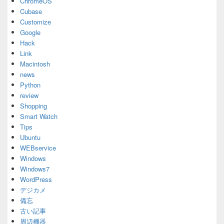
ChromeOS
Cubase
Customize
Google
Hack
Link
Macintosh
news
Python
review
Shopping
Smart Watch
Tips
Ubuntu
WEBservice
Windows
Windows7
WordPress
デジカメ
備忘
古い記事
周辺機器