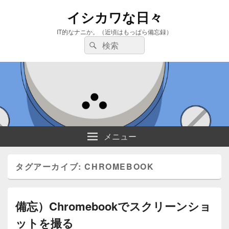
イシカワな日々
IT的なナニか。（近頃はもっぱら備忘録）
検
検
索:
索
メニュー
タグアーカイブ:
CHROMEBOOK
備忘）Chromebookでスクリーンショ
ットを撮る