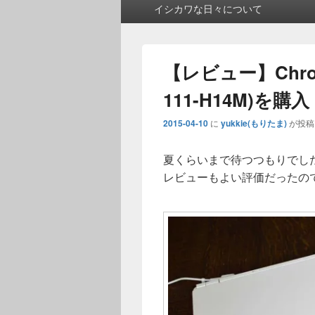
メ
イシカワな日々について
イ
ン
メ
ニ
【レビュー】Chrome
ュ
ー
111-H14M)を購入
2015-04-10
に
yukkie(もりたま)
が投稿
夏くらいまで待つつもりでし
レビューもよい評価だったの