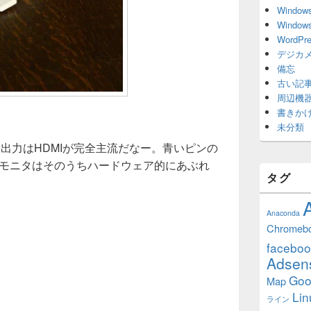
Window
Window
WordPr
デジカ
備忘
古い記
周辺機
書きか
未分類
像出力はHDMIが完全主流だなー。青いピンの
のモニタはそのうちハードウェア的にあぶれ
タグ
Anaconda
Chromeb
faceboo
Adsen
Goo
Map
Lin
ライン