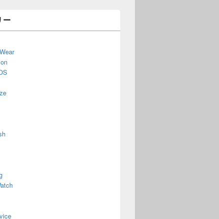
リー
 Wear
ion
OS
ze
sh
g
atch
vice