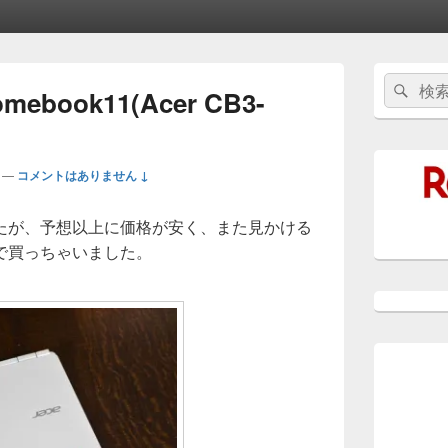
メ
検
検
イ
book11(Acer CB3-
索:
ン
索
サ
イ
ド
—
コメントはありません ↓
バ
ー
ウ
たが、予想以上に価格が安く、また見かける
ィ
で買っちゃいました。
ジ
ェ
ッ
ト
エ
リ
ア