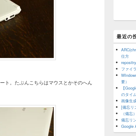
最近の
ARC(c
仕方
repositr
ファイラー
WInd
要）
0ポート。たぶんこちらはマウスとかそのへん
【Goo
のタイ
画像生成AI
[備忘リ
（備忘）
備忘リ
Google