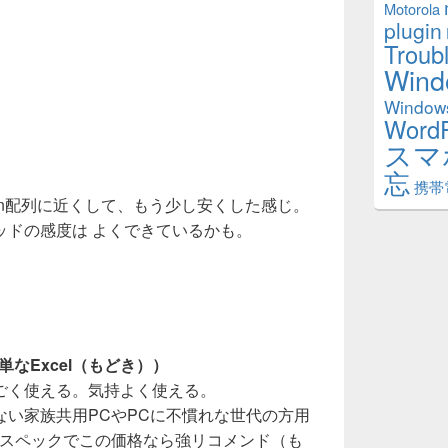
Motorola
plugin
Troub
Wind
Window
Word
スマ
忘
携帯
Win配列に近くして、もう少し安くした感じ。
ッドの感度は よくできているかも。
。
なExcel（もどき））
ごく使える。気持よく使える。
ない家族共用PCやPCに不慣れな世代の方用
のスペックでこの価格なら強リコメンド（も