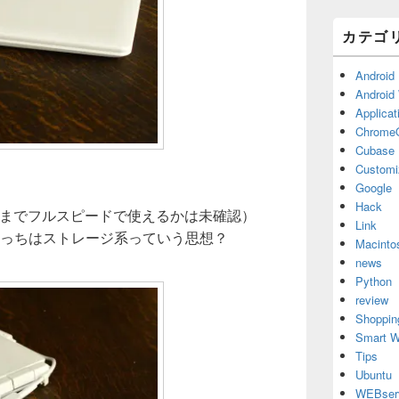
カテゴ
Android
Android
Applicat
Chrome
Cubase
Customi
Google
Hack
格までフルスピードで使えるかは未確認）
Link
んこっちはストレージ系っていう思想？
Macinto
news
Python
review
Shoppin
Smart W
Tips
Ubuntu
WEBser