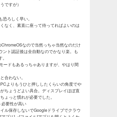
そうですが）
も恐ろしく早い。
たくなく、素直に座って待ってればよいのは
のChromeOSなので当然っちゃ当然なのだけ
アカウント認証後は全自動なのでかなり楽。も
す。
モードもあるっちゃありますが、やはり間
っと合わない。
PCよりもうひと押ししたくらいの角度でや
いがちょうどよい具合。ディスプレイほぼ直
、ちょっと慣れが必要でした。
使う必要性が高い
イル保存しないでGoogleドライブでクラウ
アプリ]→[ファイル]アプリを開くとよくわ