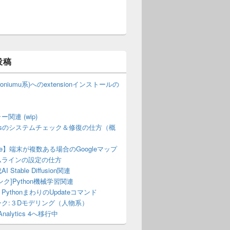
投稿
hroniumu系)へのextensionインストールの
y
関連 (wip)
owsのシステムチェック＆修復の仕方（概
gle】端末が複数ある場合のGoogleマップ
ムラインの設定の仕方
 Stable Diffusion関連
ンク]Python機械学習関連
PythonまわりのUpdateコマンド
ンク:３Dモデリング（人物系）
 Analytics 4へ移行中