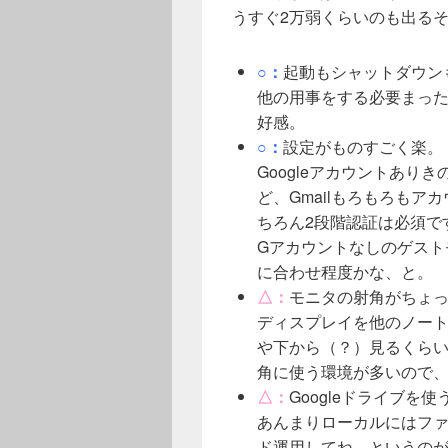
うすぐ2万弱くらいのも出る
○：
起動もシャットダウン
他の用事をする必要まっ
好感。
○：
設定がものすごく楽。
Googleアカウントありき
ど、Gmailもろもろも
ちろん2段階認証は必須で
Gアカウントなしのゲスト
に合わせ程度かな、と。
△：
モニタの射角がちょ
ディスプレイを他のノート
や下から（？）見るくら
角に使う環境が多いので
△：
Googleドライブを
あんまりローカルにはファ
ド運用してね、というのが[