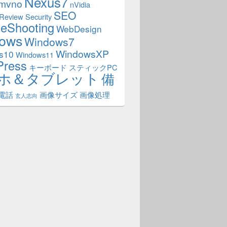
Nexus7
mvno
nVidia
SEO
Review
Security
leShooting
WebDesign
ows
Windows7
WindowsXP
s10
Windows11
Press
キーボード
スティックPC
ホ＆タブレット
備
電話
画像サイズ
画像処理
玄人志向