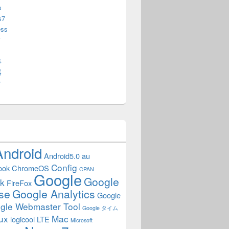
s
s7
ess
メ
事
器
け
Android
Android5.0
au
Config
ook
ChromeOS
CPAN
Google
Google
k
FireFox
se
Google Analytics
Google
gle Webmaster Tool
Google タイム
ux
Mac
logicool
LTE
Microsoft