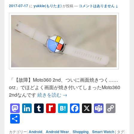
2017-07-17
に
yukkie(もりたま)
が投稿
—
コメントはありません ↓
「【故障】Moto360 2nd、ついに画面焼きつく……
orz」でほどよく画面が焼き付いてしまったMoto360
【復活】Moto 360 2nd が代
2ndなんです
続きを読む
→
M
Li
T
R
H
F
X
T
C
a
n
u
e
at
a
e
o
共
st
k
m
di
e
c
a
p
有
カテゴリー:
Android
、
Android Wear
、
Shopping
、
Smart Watch
|
タグ: