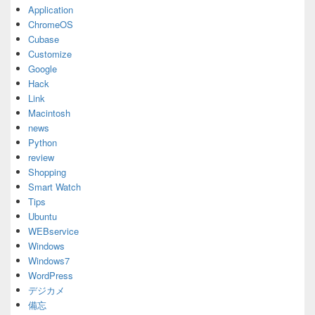
Application
ChromeOS
Cubase
Customize
Google
Hack
Link
Macintosh
news
Python
review
Shopping
Smart Watch
Tips
Ubuntu
WEBservice
Windows
Windows7
WordPress
デジカメ
備忘