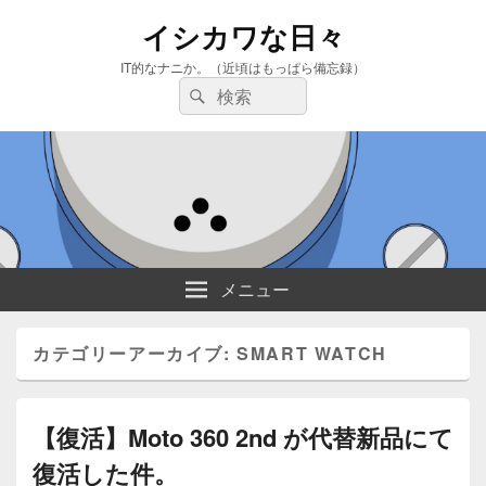
イシカワな日々
IT的なナニか。（近頃はもっぱら備忘録）
検
検
索:
索
メニュー
カテゴリーアーカイブ:
SMART WATCH
【復活】Moto 360 2nd が代替新品にて
復活した件。