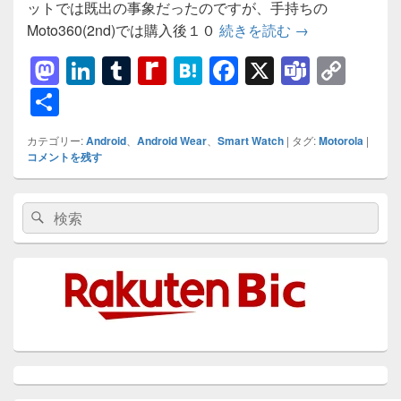
ットでは既出の事象だったのですが、手持ちの
【故障】Moto3
Moto360(2nd)では購入後１０
続きを読む
→
M
Li
T
R
H
F
X
T
C
a
n
u
e
at
a
e
o
共
st
k
m
di
e
c
a
p
有
カテゴリー:
Android
、
Android Wear
、
Smart Watch
|
タグ:
Motorola
|
o
e
bl
ff
n
e
m
y
コメントを残す
d
dI
r
M
a
b
s
Li
メ
o
n
y
o
n
検
検
イ
索:
n
P
o
k
ン
索
サ
a
k
イ
ド
g
バ
ー
e
ウ
ィ
ジ
ェ
ッ