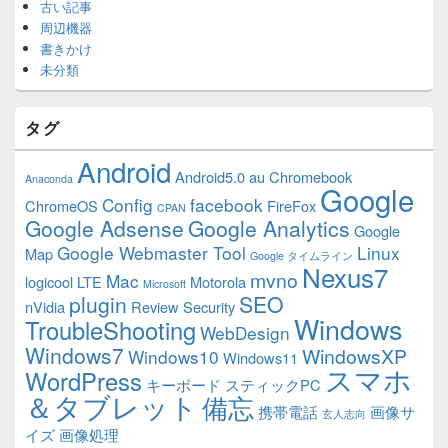
古い記事
周辺機器
書きかけ
未分類
タグ
Android
Android5.0
au
Chromebook
Anaconda
Google
Config
facebook
ChromeOS
FireFox
CPAN
Google Adsense
Google Analytics
Google
Google Webmaster Tool
Linux
Map
Google タイムライン
Nexus7
mvno
Mac
logicool
LTE
Motorola
Microsoft
plugin
SEO
nVidia
Review
Security
Windows
TroubleShooting
WebDesign
Windows7
WindowsXP
Windows10
Windows11
スマホ
WordPress
キーボード
スティックPC
＆タブレット
備忘
携帯電話
画像サ
玄人志向
イズ
画像処理