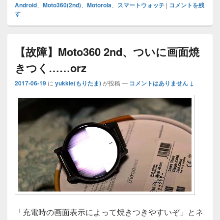
o
e
bl
ff
n
e
m
y
Android
、
Moto360(2nd)
、
Motorola
、
スマートウォッチ
|
コメントを残
す
d
dI
r
M
a
b
s
Li
o
n
y
o
n
n
P
o
k
【故障】Moto360 2nd、ついに画面焼
a
k
きつく……orz
g
2017-06-19
に
yukkie(もりたま)
が投稿
—
コメントはありません ↓
e
「充電時の画面表示によって焼きつきやすいぞ」とネ