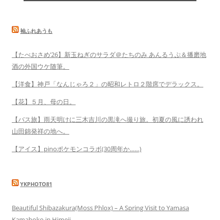
袖ふれあうも
【たべおさめ’26】新玉ねぎのサラダ＠たちのみ あんるうぷ＆播磨地
酒の外国ウケ随筆。
【洋食】神戸「なんじゃろ２」の昭和レトロ２階席でデラックス。
【花】５月、母の日。
【バス旅】雨天明けに三木吉川の黒滝へ撮り旅。初夏の風に誘われ
山田錦発祥の地へ。
【アイス】pinoポケモンコラボ(30周年か……)
YKPHOTO81
Beautiful Shibazakura(Moss Phlox) – A Spring Visit to Yamasa
Kamaboko in Himeji