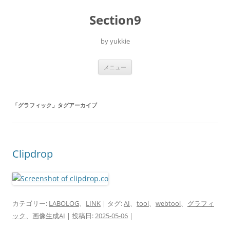
コ
ン
Section9
テ
ン
ツ
へ
by yukkie
ス
キ
ッ
プ
メニュー
「
グラフィック
」タグアーカイブ
Clipdrop
カテゴリー:
LABOLOG
、
LINK
| タグ:
AI
、
tool
、
webtool
、
グラフィ
ック
、
画像生成AI
| 投稿日:
2025-05-06
|