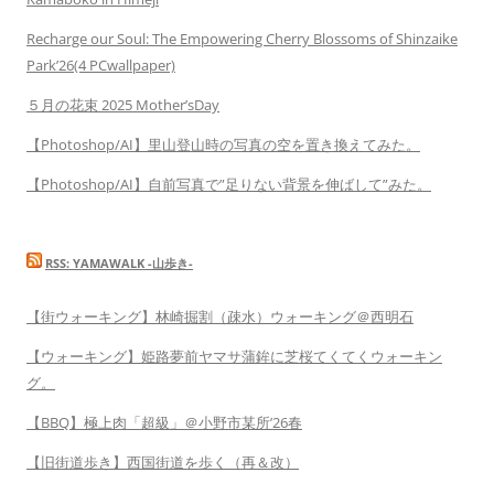
Recharge our Soul: The Empowering Cherry Blossoms of Shinzaike
Park’26(4 PCwallpaper)
５月の花束 2025 Mother’sDay
【Photoshop/AI】里山登山時の写真の空を置き換えてみた。
【Photoshop/AI】自前写真で”足りない背景を伸ばして”みた。
RSS: YAMAWALK -山歩き-
【街ウォーキング】林崎掘割（疎水）ウォーキング＠西明石
【ウォーキング】姫路夢前ヤマサ蒲鉾に芝桜てくてくウォーキン
グ。
【BBQ】極上肉「超級」＠小野市某所’26春
【旧街道歩き】西国街道を歩く（再＆改）