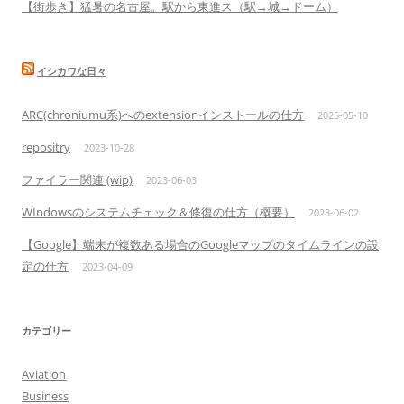
【街歩き】猛暑の名古屋。駅から東進ス（駅→城→ドーム）
イシカワな日々
ARC(chroniumu系)へのextensionインストールの仕方
2025-05-10
repositry
2023-10-28
ファイラー関連 (wip)
2023-06-03
WIndowsのシステムチェック＆修復の仕方（概要）
2023-06-02
【Google】端末が複数ある場合のGoogleマップのタイムラインの設
定の仕方
2023-04-09
カテゴリー
Aviation
Business