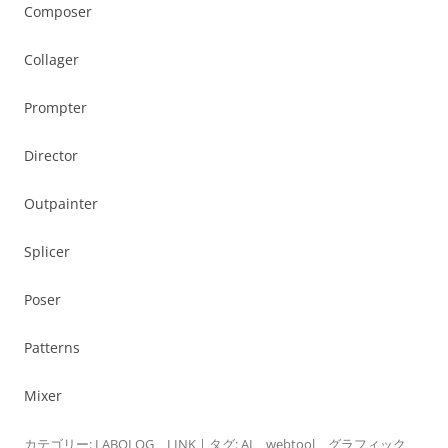
Composer
Collager
Prompter
Director
Outpainter
Splicer
Poser
Patterns
Mixer
カテゴリー:
LABOLOG
、
LINK
| タグ:
AI
、
webtool
、
グラフィック
、