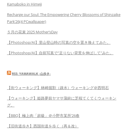
Kamaboko in Himeji
Recharge our Soul: The Empowering Cherry Blossoms of Shinzaike
Park’26(4 PCwallpaper)
５月の花束 2025 Mother’sDay
【Photoshop/AI】里山登山時の写真の空を置き換えてみた。
【Photoshop/AI】自前写真で”足りない背景を伸ばして”みた。
RSS: YAMAWALK -山歩き-
【街ウォーキング】林崎掘割（疎水）ウォーキング＠西明石
【ウォーキング】姫路夢前ヤマサ蒲鉾に芝桜てくてくウォーキン
グ。
【BBQ】極上肉「超級」＠小野市某所’26春
【旧街道歩き】西国街道を歩く（再＆改）