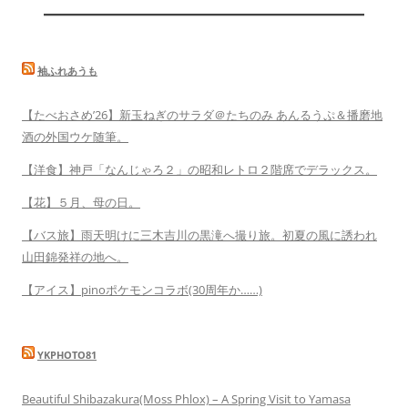
袖ふれあうも
【たべおさめ’26】新玉ねぎのサラダ＠たちのみ あんるうぷ＆播磨地
酒の外国ウケ随筆。
【洋食】神戸「なんじゃろ２」の昭和レトロ２階席でデラックス。
【花】５月、母の日。
【バス旅】雨天明けに三木吉川の黒滝へ撮り旅。初夏の風に誘われ
山田錦発祥の地へ。
【アイス】pinoポケモンコラボ(30周年か……)
YKPHOTO81
Beautiful Shibazakura(Moss Phlox) – A Spring Visit to Yamasa