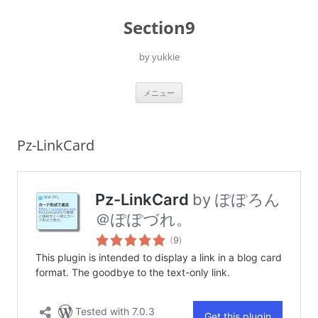
コ
ン
Section9
テ
ン
ツ
へ
by yukkie
ス
キ
ッ
プ
メニュー
Pz-LinkCard