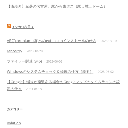
【街歩き】猛暑の名古屋。駅から東進ス（駅→城→ドーム）
イシカワな日々
ARC(chroniumu系)へのextensionインストールの仕方
2025-05-10
repositry
2023-10-28
ファイラー関連 (wip)
2023-06-03
WIndowsのシステムチェック＆修復の仕方（概要）
2023-06-02
【Google】端末が複数ある場合のGoogleマップのタイムラインの設
定の仕方
2023-04-09
カテゴリー
Aviation