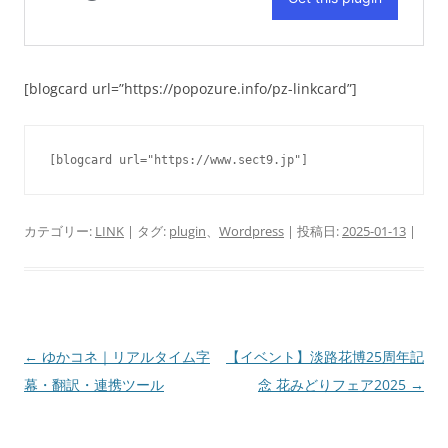
[blogcard url=”https://popozure.info/pz-linkcard”]
[blogcard url="https://www.sect9.jp"]
カテゴリー:
LINK
| タグ:
plugin
、
Wordpress
| 投稿日:
2025-01-13
|
投
←
ゆかコネ｜リアルタイム字
【イベント】淡路花博25周年記
稿
幕・翻訳・連携ツール
念 花みどりフェア2025
→
ナ
ビ