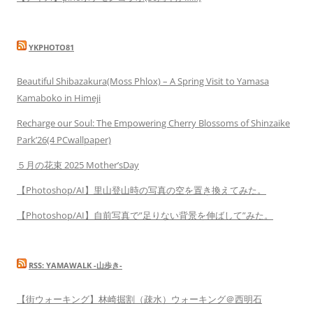
YKPHOTO81
Beautiful Shibazakura(Moss Phlox) – A Spring Visit to Yamasa
Kamaboko in Himeji
Recharge our Soul: The Empowering Cherry Blossoms of Shinzaike
Park’26(4 PCwallpaper)
５月の花束 2025 Mother’sDay
【Photoshop/AI】里山登山時の写真の空を置き換えてみた。
【Photoshop/AI】自前写真で”足りない背景を伸ばして”みた。
RSS: YAMAWALK -山歩き-
【街ウォーキング】林崎掘割（疎水）ウォーキング＠西明石