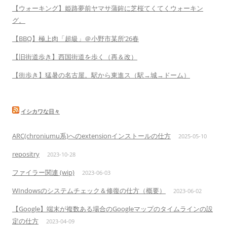
【ウォーキング】姫路夢前ヤマサ蒲鉾に芝桜てくてくウォーキン
グ。
【BBQ】極上肉「超級」＠小野市某所’26春
【旧街道歩き】西国街道を歩く（再＆改）
【街歩き】猛暑の名古屋。駅から東進ス（駅→城→ドーム）
イシカワな日々
ARC(chroniumu系)へのextensionインストールの仕方
2025-05-10
repositry
2023-10-28
ファイラー関連 (wip)
2023-06-03
WIndowsのシステムチェック＆修復の仕方（概要）
2023-06-02
【Google】端末が複数ある場合のGoogleマップのタイムラインの設
定の仕方
2023-04-09