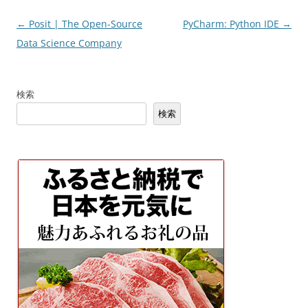
投
←
Posit | The Open-Source
PyCharm: Python IDE
→
稿
Data Science Company
ナ
ビ
検索
ゲ
検索
ー
シ
ョ
ン