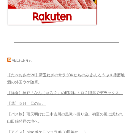
袖ふれあうも
【たべおさめ’26】新玉ねぎのサラダ＠たちのみ あんるうぷ＆播磨地
酒の外国ウケ随筆。
【洋食】神戸「なんじゃろ２」の昭和レトロ２階席でデラックス。
【花】５月、母の日。
【バス旅】雨天明けに三木吉川の黒滝へ撮り旅。初夏の風に誘われ
山田錦発祥の地へ。
【アイス】pinoポケモンコラボ(30周年か……)