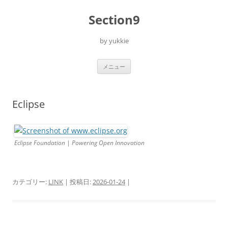
コ
ン
Section9
テ
ン
ツ
へ
by yukkie
ス
キ
ッ
プ
メニュー
Eclipse
Eclipse Foundation | Powering Open Innovation
カテゴリー:
LINK
| 投稿日:
2026-01-24
|