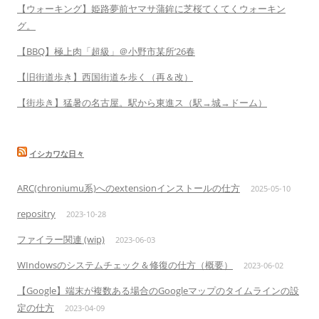
【ウォーキング】姫路夢前ヤマサ蒲鉾に芝桜てくてくウォーキン
グ。
【BBQ】極上肉「超級」＠小野市某所’26春
【旧街道歩き】西国街道を歩く（再＆改）
【街歩き】猛暑の名古屋。駅から東進ス（駅→城→ドーム）
イシカワな日々
ARC(chroniumu系)へのextensionインストールの仕方
2025-05-10
repositry
2023-10-28
ファイラー関連 (wip)
2023-06-03
WIndowsのシステムチェック＆修復の仕方（概要）
2023-06-02
【Google】端末が複数ある場合のGoogleマップのタイムラインの設
定の仕方
2023-04-09