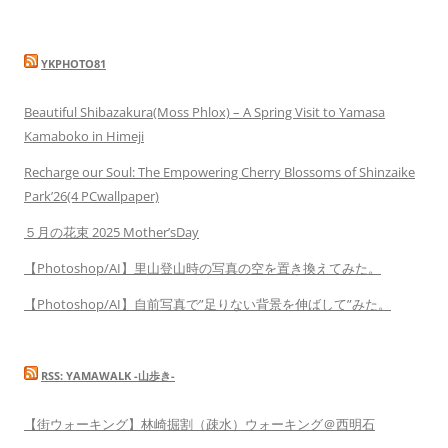
YKPHOTO81
Beautiful Shibazakura(Moss Phlox) – A Spring Visit to Yamasa
Kamaboko in Himeji
Recharge our Soul: The Empowering Cherry Blossoms of Shinzaike
Park’26(4 PCwallpaper)
５月の花束 2025 Mother’sDay
【Photoshop/AI】里山登山時の写真の空を置き換えてみた。
【Photoshop/AI】自前写真で”足りない背景を伸ばして”みた。
RSS: YAMAWALK -山歩き-
【街ウォーキング】林崎掘割（疎水）ウォーキング＠西明石