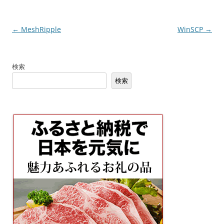
投
←
MeshRipple
WinSCP
→
稿
ナ
検索
ビ
検索
ゲ
ー
シ
ョ
ン