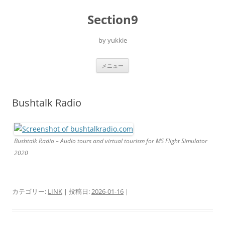
コ
ン
Section9
テ
ン
ツ
へ
by yukkie
ス
キ
ッ
プ
メニュー
Bushtalk Radio
Bushtalk Radio – Audio tours and virtual tourism for MS Flight Simulator
2020
カテゴリー:
LINK
| 投稿日:
2026-01-16
|