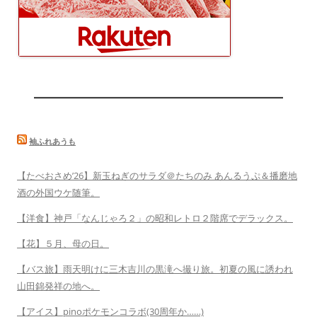
袖ふれあうも
【たべおさめ’26】新玉ねぎのサラダ＠たちのみ あんるうぷ＆播磨地
酒の外国ウケ随筆。
【洋食】神戸「なんじゃろ２」の昭和レトロ２階席でデラックス。
【花】５月、母の日。
【バス旅】雨天明けに三木吉川の黒滝へ撮り旅。初夏の風に誘われ
山田錦発祥の地へ。
【アイス】pinoポケモンコラボ(30周年か……)