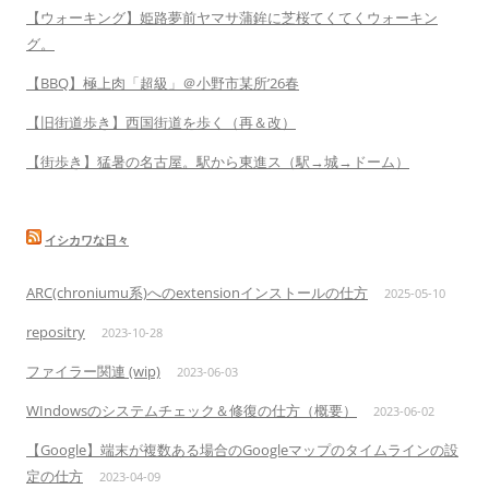
【ウォーキング】姫路夢前ヤマサ蒲鉾に芝桜てくてくウォーキン
グ。
【BBQ】極上肉「超級」＠小野市某所’26春
【旧街道歩き】西国街道を歩く（再＆改）
【街歩き】猛暑の名古屋。駅から東進ス（駅→城→ドーム）
イシカワな日々
ARC(chroniumu系)へのextensionインストールの仕方
2025-05-10
repositry
2023-10-28
ファイラー関連 (wip)
2023-06-03
WIndowsのシステムチェック＆修復の仕方（概要）
2023-06-02
【Google】端末が複数ある場合のGoogleマップのタイムラインの設
定の仕方
2023-04-09