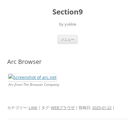
コ
ン
Section9
テ
ン
ツ
へ
by yukkie
ス
キ
ッ
プ
メニュー
Arc Browser
Arc from The Browser Company
カテゴリー:
LINK
| タグ:
WEBブラウザ
| 投稿日:
2025-01-22
|