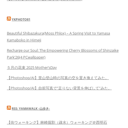
YKPHOTO81
Beautiful Shibazakura(Moss Phlox) – A Spring Visit to Yamasa
Kamaboko in Himeji
Recharge our Soul: The Empowering Cherry Blossoms of Shinzaike
Park’26(4 PCwallpaper)
５月の花束 2025 Mother’sDay
【Photoshop/AI】里山登山時の写真の空を置き換えてみた。
【Photoshop/AI】自前写真で”足りない背景を伸ばして”みた。
RSS: YAMAWALK -山歩き-
【街ウォーキング】林崎掘割（疎水）ウォーキング＠西明石