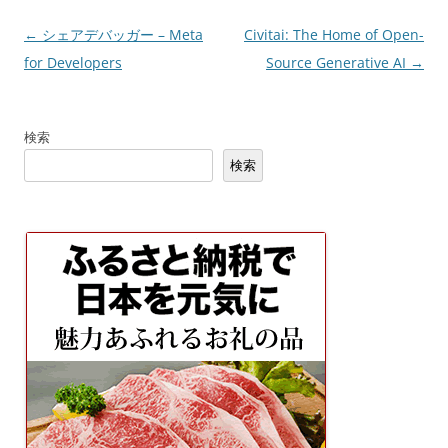
投
←
シェアデバッガー – Meta
Civitai: The Home of Open-
稿
for Developers
Source Generative AI
→
ナ
ビ
検索
ゲ
検索
ー
シ
ョ
ン