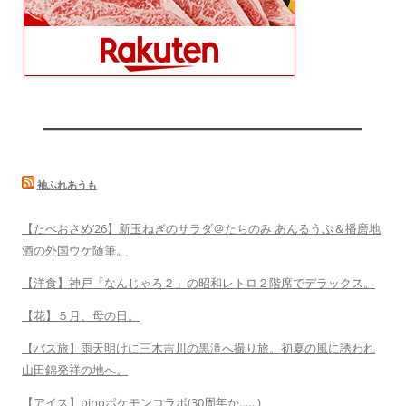
袖ふれあうも
【たべおさめ’26】新玉ねぎのサラダ＠たちのみ あんるうぷ＆播磨地
酒の外国ウケ随筆。
【洋食】神戸「なんじゃろ２」の昭和レトロ２階席でデラックス。
【花】５月、母の日。
【バス旅】雨天明けに三木吉川の黒滝へ撮り旅。初夏の風に誘われ
山田錦発祥の地へ。
【アイス】pinoポケモンコラボ(30周年か……)