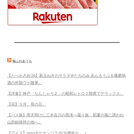
袖ふれあうも
【たべおさめ’26】新玉ねぎのサラダ＠たちのみ あんるうぷ＆播磨地
酒の外国ウケ随筆。
【洋食】神戸「なんじゃろ２」の昭和レトロ２階席でデラックス。
【花】５月、母の日。
【バス旅】雨天明けに三木吉川の黒滝へ撮り旅。初夏の風に誘われ
山田錦発祥の地へ。
【アイス】pinoポケモンコラボ(30周年か……)