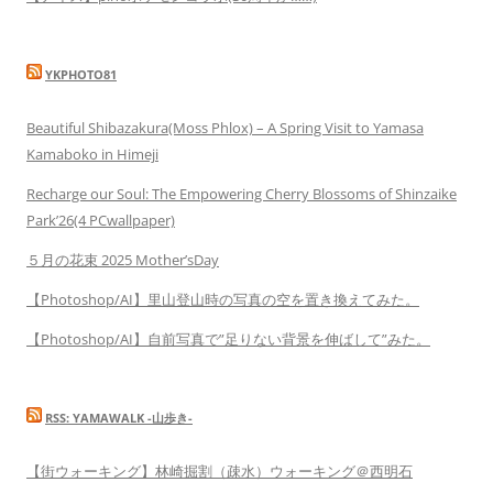
YKPHOTO81
Beautiful Shibazakura(Moss Phlox) – A Spring Visit to Yamasa
Kamaboko in Himeji
Recharge our Soul: The Empowering Cherry Blossoms of Shinzaike
Park’26(4 PCwallpaper)
５月の花束 2025 Mother’sDay
【Photoshop/AI】里山登山時の写真の空を置き換えてみた。
【Photoshop/AI】自前写真で”足りない背景を伸ばして”みた。
RSS: YAMAWALK -山歩き-
【街ウォーキング】林崎掘割（疎水）ウォーキング＠西明石