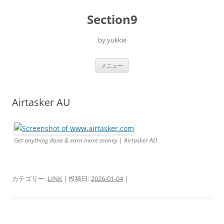
コ
ン
Section9
テ
ン
ツ
へ
by yukkie
ス
キ
ッ
プ
メニュー
Airtasker AU
Get anything done & earn more money | Airtasker AU
カテゴリー:
LINK
| 投稿日:
2026-01-04
|