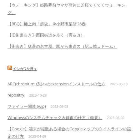
【ウォーキング】姫路夢前ヤマサ蒲鉾に芝桜てくてくウォーキン
グ。
【BBQ】極上肉「超級」＠小野市某所’26春
【旧街道歩き】西国街道を歩く（再＆改）
【街歩き】猛暑の名古屋。駅から東進ス（駅→城→ドーム）
イシカワな日々
ARC(chroniumu系)へのextensionインストールの仕方
2025-05-10
repositry
2023-10-28
ファイラー関連 (wip)
2023-06-03
WIndowsのシステムチェック＆修復の仕方（概要）
2023-06-02
【Google】端末が複数ある場合のGoogleマップのタイムラインの設
定の仕方
2023-04-09