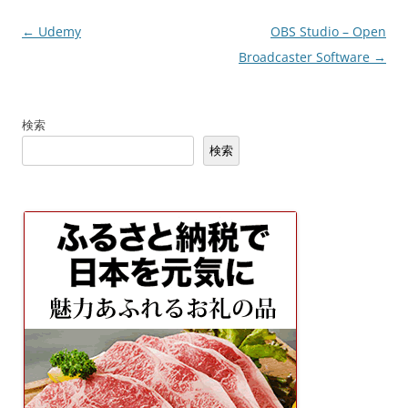
投
←
Udemy
OBS Studio – Open
稿
Broadcaster Software
→
ナ
ビ
検索
ゲ
検索
ー
シ
ョ
ン