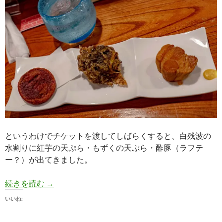
というわけでチケットを渡してしばらくすると、白残波の
水割りに紅芋の天ぷら・もずくの天ぷら・酢豚（ラフテ
ー？）が出てきました。
【食レポ】居酒屋 華那|西明石グルメフェス2025 [N
続きを読む
→
いいね: