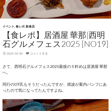
イベント
,
食レポ
,
飲食店
【食レポ】居酒屋 華那|西明
石グルメフェス2025 [NO19]
2025-10-30
コメントする
さて、西明石グルメフェス2025最後の５軒めは居酒屋 華那
へ。
同行のOT氏もそうだったんですが、残波が案内パンフにあ
ったので気になってたんですよね。