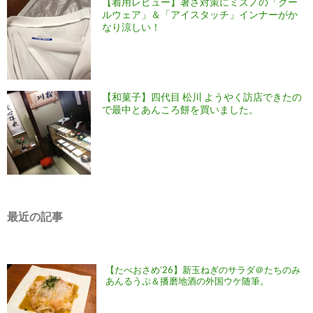
【着用レビュー】暑さ対策にミズノの「クー
ルウェア」＆「アイスタッチ」インナーがか
なり涼しい！
【和菓子】四代目 松川 ようやく訪店できたの
で最中とあんころ餅を買いました。
最近の記事
【たべおさめ’26】新玉ねぎのサラダ＠たちのみ
あんるうぷ＆播磨地酒の外国ウケ随筆。