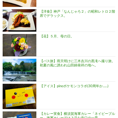
【洋食】神戸「なんじゃろ２」の昭和レトロ２階
席でデラックス。
【花】５月、母の日。
【バス旅】雨天明けに三木吉川の黒滝へ撮り旅。
初夏の風に誘われ山田錦発祥の地へ。
【アイス】pinoポケモンコラボ(30周年か……)
【カレー実食】横須賀海軍カレー「ネイビーブル
ー」海軍カレーでは上品な辛口の一皿