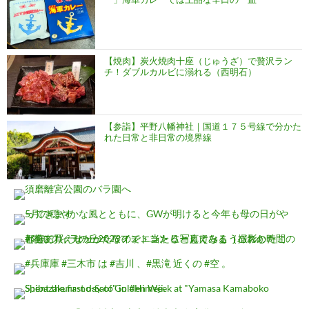
【焼肉】炭火焼肉十座（じゅうざ）で贅沢ラン
チ！ダブルカルビに溺れる（西明石）
【参詣】平野八幡神社｜国道１７５号線で分かた
れた日常と非日常の境界線