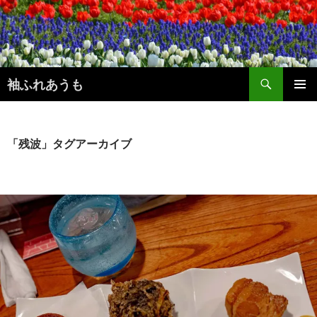
コ
ン
テ
ン
検
ツ
袖ふれあうも
索
へ
メインメ
ス
ニュー
キ
ッ
「残波」タグアーカイブ
プ