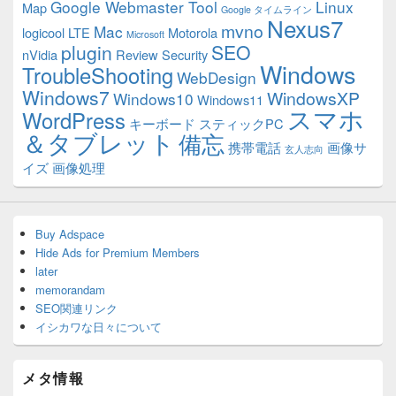
Google Webmaster Tool
Linux
Map
Google タイムライン
Nexus7
mvno
Mac
logicool
LTE
Motorola
Microsoft
plugin
SEO
nVidia
Review
Security
Windows
TroubleShooting
WebDesign
Windows7
WindowsXP
Windows10
Windows11
スマホ
WordPress
キーボード
スティックPC
＆タブレット
備忘
携帯電話
画像サ
玄人志向
イズ
画像処理
Buy Adspace
Hide Ads for Premium Members
later
memorandam
SEO関連リンク
イシカワな日々について
メタ情報