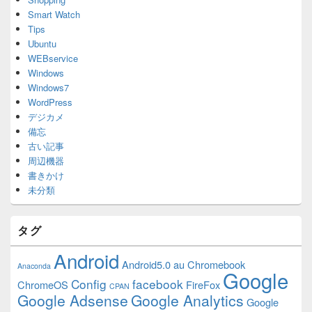
Smart Watch
Tips
Ubuntu
WEBservice
Windows
Windows7
WordPress
デジカメ
備忘
古い記事
周辺機器
書きかけ
未分類
タグ
Android
Android5.0
au
Chromebook
Anaconda
Google
Config
facebook
ChromeOS
FireFox
CPAN
Google Adsense
Google Analytics
Google