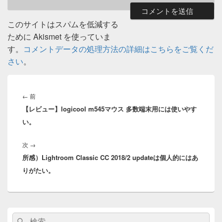
このサイトはスパムを低減する
ために Akismet を使っていま
す。
コメントデータの処理方法の詳細はこちらをご覧くだ
さい
。
投
稿
前
←
前
ナ
【レビュー】logicool m545マウス 多数端末用には使いやす
の
ビ
い。
投
ゲ
稿:
ー
次
次
→
シ
所感）Lightroom Classic CC 2018/2 updateは個人的にはあ
の
ョ
りがたい。
投
ン
稿:
メ
検
検
イ