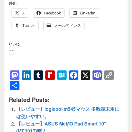
共有:
X
Facebook
LinkedIn
Tumblr
メールアドレス
いいね:
読
み
込
M
Li
T
R
H
F
X
T
C
み
a
n
u
e
at
a
e
o
共
中…
st
k
m
di
e
c
a
p
有
Related Posts:
o
e
bl
ff
n
e
m
y
【レビュー】logicool m545マウス 多数端末用に
d
dI
r
M
a
b
s
Li
は使いやすい。
o
n
y
o
n
【レビュー】ASUS MeMO Pad Smart 10″
n
P
o
k
(ME301T)購入