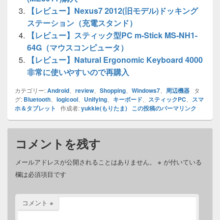
a
k
【レビュー】Nexus7 2012(旧モデル)ドッキング
ステーション（充電スタンド）
g
【レビュー】スティック型PC m-Stick MS-NH1-
e
64G（マウスコンピュータ）
【レビュー】Natural Ergonomic Keyboard 4000
非常に使いやすいので再購入
カテゴリー:
Android
、
review
、
Shopping
、
Windows7
、
周辺機器
タ
グ:
Bluetooth
、
logicool
、
Unifying
、
キーボード
、
スティックPC
、
スマ
ホ＆タブレット
作成者:
yukkie(もりたま)
この投稿のパーマリンク
コメントを残す
メールアドレスが公開されることはありません。
※
が付いている
欄は必須項目です
コメント
※