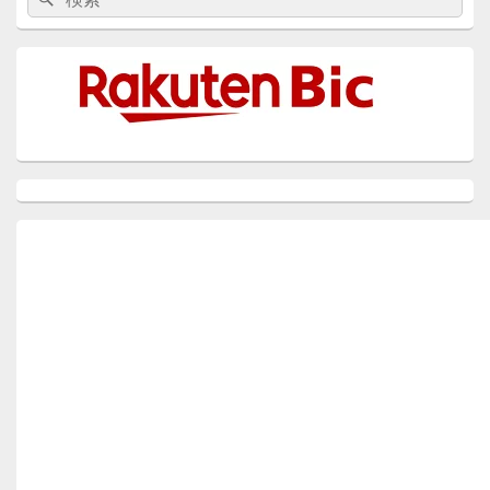
索:
ン
索
サ
イ
ド
バ
ー
ウ
ィ
ジ
ェ
ッ
ト
エ
リ
ア