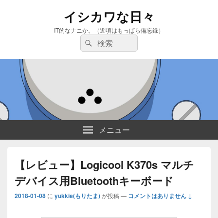
イシカワな日々
IT的なナニか。（近頃はもっぱら備忘録）
検
検
索:
索
メニュー
【レビュー】Logicool K370s マルチ
デバイス用Bluetoothキーボード
2018-01-08
に
yukkie(もりたま)
が投稿
—
コメントはありません ↓