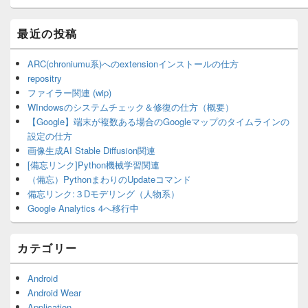
最近の投稿
ARC(chroniumu系)へのextensionインストールの仕方
repositry
ファイラー関連 (wip)
WIndowsのシステムチェック＆修復の仕方（概要）
【Google】端末が複数ある場合のGoogleマップのタイムラインの
設定の仕方
画像生成AI Stable Diffusion関連
[備忘リンク]Python機械学習関連
（備忘）PythonまわりのUpdateコマンド
備忘リンク:３Dモデリング（人物系）
Google Analytics 4へ移行中
カテゴリー
Android
Android Wear
Application