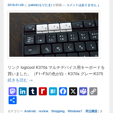
2018-01-08
に
yukkie(もりたま)
が投稿
—
コメントはありません ↓
リンク logicool K370s マルチデバイス用キーボードを
買いました。（F1~F3の色が白：K370s グレー:K375
【レビュー】Logicool K370s マルチデバイス用
続きを読む
→
M
Li
T
R
H
F
X
T
C
a
n
u
e
at
a
e
o
共
st
k
m
di
e
c
a
p
有
カテゴリー:
Android
、
review
、
Shopping
、
Windows7
、
周辺機器
|
タ