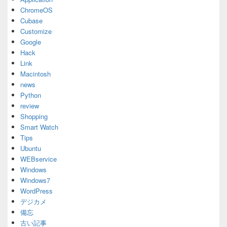
ChromeOS
Cubase
Customize
Google
Hack
Link
Macintosh
news
Python
review
Shopping
Smart Watch
Tips
Ubuntu
WEBservice
Windows
Windows7
WordPress
デジカメ
備忘
古い記事