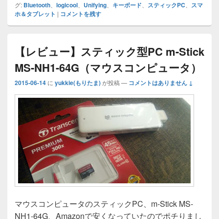
o
e
bl
ff
n
e
m
y
グ:
Bluetooth
、
logicool
、
Unifying
、
キーボード
、
スティックPC
、
スマ
ホ＆タブレット
|
コメントを残す
d
dI
r
M
a
b
s
Li
o
n
y
o
n
n
P
o
k
【レビュー】スティック型PC m-Stick
a
k
MS-NH1-64G（マウスコンピュータ）
g
2015-06-14
に
yukkie(もりたま)
が投稿
—
コメントはありません ↓
e
マウスコンピュータのスティックPC、m-Stick MS-
NH1-64G、Amazonで安くなっていたのでポチりまし