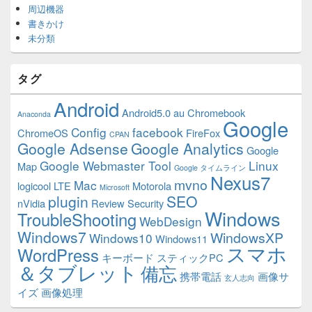
周辺機器
書きかけ
未分類
タグ
Android
Android5.0
au
Chromebook
Anaconda
Google
Config
facebook
ChromeOS
FireFox
CPAN
Google Adsense
Google Analytics
Google
Google Webmaster Tool
Linux
Map
Google タイムライン
Nexus7
mvno
Mac
logicool
LTE
Motorola
Microsoft
plugin
SEO
nVidia
Review
Security
Windows
TroubleShooting
WebDesign
Windows7
WindowsXP
Windows10
Windows11
スマホ
WordPress
キーボード
スティックPC
＆タブレット
備忘
携帯電話
画像サ
玄人志向
イズ
画像処理