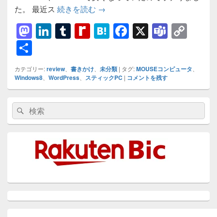
【レビュー】スティック型PC m-St
た。 最近ス
続きを読む
→
M
Li
T
R
H
F
X
T
C
a
n
u
e
at
a
e
o
共
st
k
m
di
e
c
a
p
有
カテゴリー:
review
、
書きかけ
、
未分類
|
タグ:
MOUSEコンピュータ
、
o
e
bl
ff
n
e
m
y
Windows8
、
WordPress
、
スティックPC
|
コメントを残す
d
dI
r
M
a
b
s
Li
メ
o
n
y
o
n
検
検
イ
索:
n
P
o
k
ン
索
サ
a
k
イ
ド
g
バ
ー
e
ウ
ィ
ジ
ェ
ッ
ト