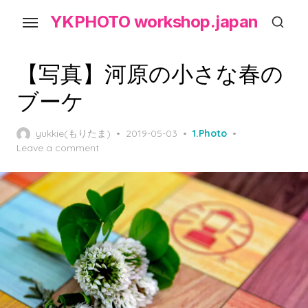
Skip
YKPHOTO workshop.japan
to
the
content
【写真】河原の小さな春の
ブーケ
Posted
yukkie(もりたま)
2019-05-03
1.Photo
on
Leave a comment