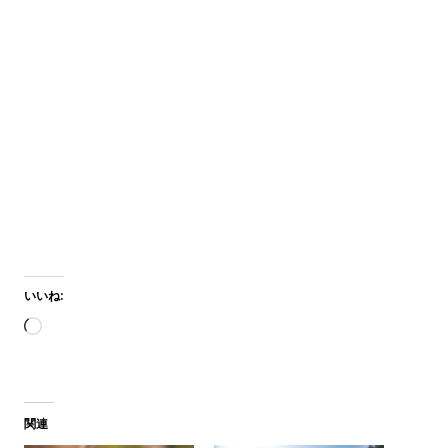
いいね:
読
み
込
み
関連
中…