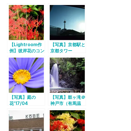
【Lightroom作
【写真】京都駅と
例】彼岸花のコン
京都タワー
トラストを際立た
せる
【写真】庭の
【写真】鼓ヶ滝＠
花’17/04
神戸市（有馬温
泉）