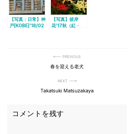
【写真：日常】神
【写真】彼岸
戸[KOBE]’18/02
花’17秋（紅・
白）を撮影してき
ました。
投
PREVIOUS
Previous
春を迎える老犬
稿
post:
ナ
NEXT
ビ
Next
Takatsuki Matsuzakaya
post:
ゲ
ー
コメントを残す
シ
ョ