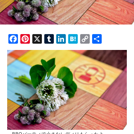
F
Pi
X
T
Li
H
C
共
a
nt
u
n
at
o
有
c
er
m
k
e
p
e
e
bl
e
n
y
b
st
r
dI
a
Li
o
n
n
o
k
k