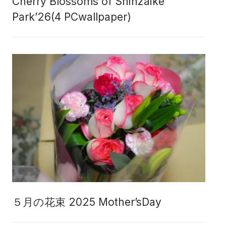
Cherry Blossoms of Shinzaike
Park’26(4 PCwallpaper)
５月の花束 2025 Mother’sDay