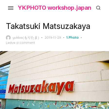
Skip
YKPHOTO workshop.japan
to
the
content
Takatsuki Matsuzakaya
Posted
yukkie(もりたま)
2019-11-29
1.Photo
on
Leave a comment