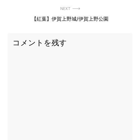
post:
ナ
NEXT
ビ
Next
【紅葉】伊賀上野城/伊賀上野公園
post:
ゲ
ー
コメントを残す
シ
ョ
ン