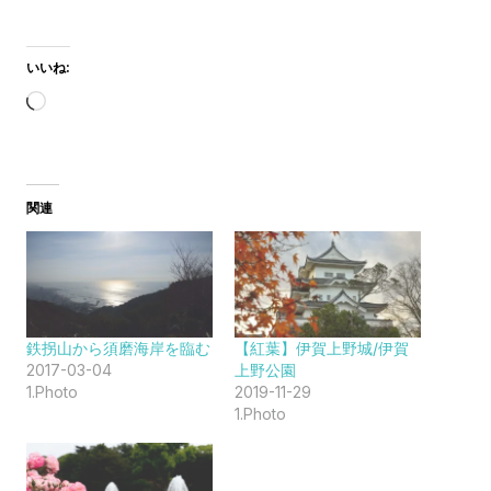
いいね:
読
み
込
み
関連
中…
鉄拐山から須磨海岸を臨む
【紅葉】伊賀上野城/伊賀
2017-03-04
上野公園
1.Photo
2019-11-29
1.Photo