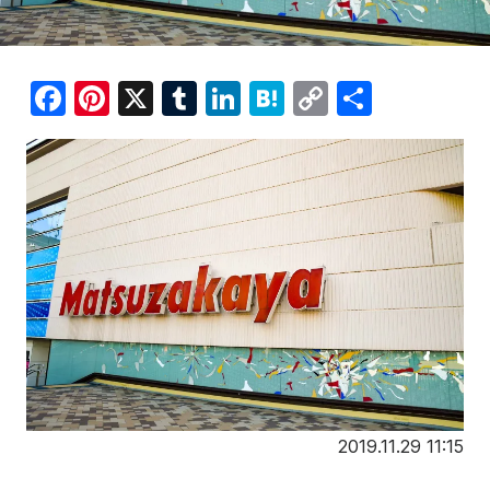
F
Pi
X
T
Li
H
C
共
a
nt
u
n
at
o
有
c
er
m
k
e
p
e
e
bl
e
n
y
b
st
r
dI
a
Li
o
n
n
o
k
k
2019.11.29 11:15