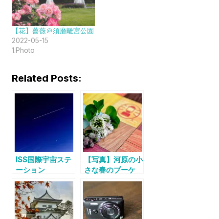
【花】薔薇＠須磨離宮公園
2022-05-15
1.Photo
Related Posts:
ISS国際宇宙ステ
【写真】河原の小
ーション
さな春のブーケ
with「きぼう」
を撮影
2018.05.22