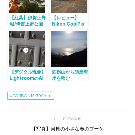
【紅葉】伊賀上野
【レビュー】
城/伊賀上野公園
Nikon CoolPix
S6900
【デジタル現像】
鉄拐山から須磨海
LIghtroomのAI
岸を臨む
ノイズ除去を早速
使ってみた
TAMRON16-300mm
(2023/04 夜の
奈良)
投
PREVIOUS
Previous
【写真】河原の小さな春のブーケ
稿